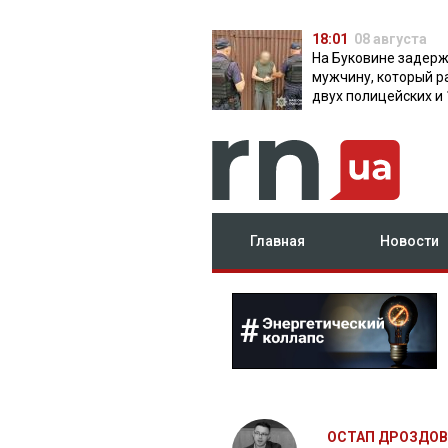
18:01
08 августа
На Буковине задер
мужчину, который р
двух полицейских и 
дней скрывался в л
Главная
Новости
ОСТАП ДРОЗДОВ