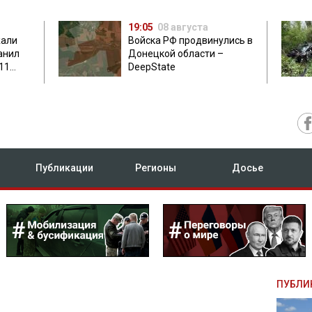
19:05
08 августа
жали
Войска РФ продвинулись в
анил
Донецкой области –
11
DeepState
есу
Публикации
Регионы
Досье
ПУБЛИ