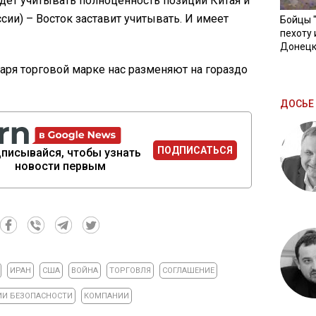
будет учитывать полноценность позиции Китая и
сии) – Восток заставит учитывать. И имеет
Бойцы 
пехоту 
Донецк
даря торговой марке нас разменяют на гораздо
ДОСЬЕ 
ПОДПИСАТЬСЯ
писывайся, чтобы узнать
новости первым
ИРАН
США
ВОЙНА
ТОРГОВЛЯ
СОГЛАШЕНИЕ
ИИ БЕЗОПАСНОСТИ
КОМПАНИИ