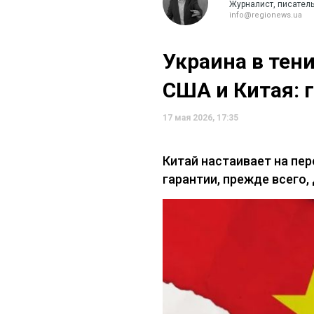
Журналист, писател
info@regionews.ua
Украина в тен
США и Китая: 
17 мая 2026, 17:35
Китай настаивает на пе
гарантии, прежде всего,