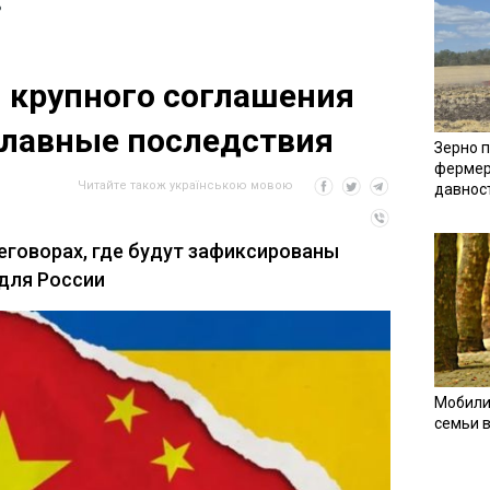
ь
и крупного соглашения
главные последствия
Зерно п
фермер
Читайте також українською мовою
давнос
реговорах, где будут зафиксированы
 для России
Мобили
семьи 