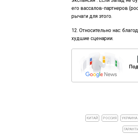
экспансия". Если Запад не 
его вассалов-партнеров (рос
рычаги для этого.
12. Относительно нас: благо
худшие сценарии.
Под
КИТАЙ
РОССИЯ
УКРАИНА
ГАРАНТ