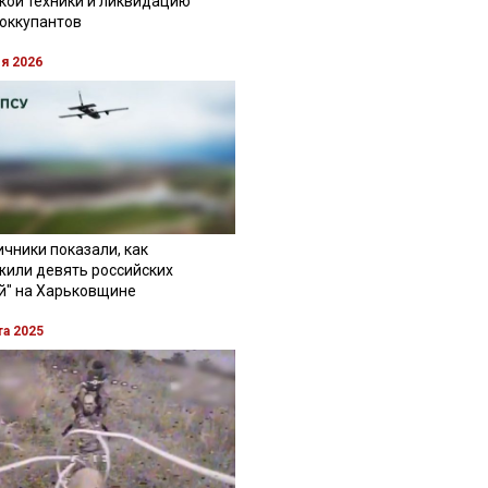
кой техники и ликвидацию
 оккупантов
ля 2026
чники показали, как
жили девять российских
й" на Харьковщине
та 2025