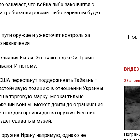
о означает, что война либо закончится с
 требований россии, либо варианты будут
ь пути оружие и ужесточит контроль за
Подп
 назначения.
 влияния Китая. Это важно для Си. Трамп
ваня. И потому:
ВИДЕО 
и США перестанут поддерживать Тайвань –
27 апре
 настойчивую позицию в отношении Украины.
я на торговую марку, меркантильно
жении войны. Может дойти до ограничения
нтов для производства оружия. Без них
дет сдавать в музей.
Погран
ть оружие Ирану напрямую, однако не