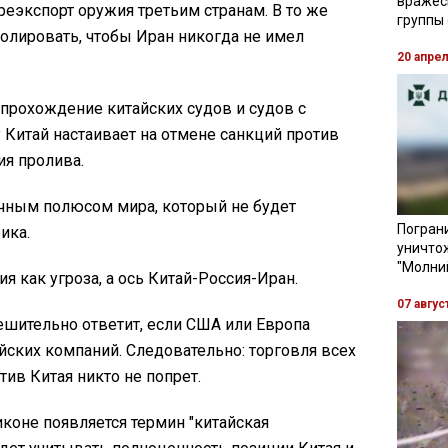
вражес
реэкспорт оружия третьим странам. В то же
группы
олировать, чтобы Иран никогда не имел
20 апре
т прохождение китайских судов и судов с
 Китай настаивает на отмене санкций против
ия пролива.
очным полюсом мира, который не будет
Пограни
ика.
уничто
"Молни
ия как угроза, а ось Китай-Россия-Иран.
07 авгус
решительно ответит, если США или Европа
йских компаний. Следовательно: торговля всех
тив Китая никто не попрет.
иконе появляется термин "китайская