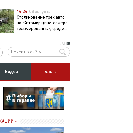
16:26
08 августа
Столкновение трех авто
на Житомирщине: семеро
травмированных, среди
них двое детей
|
UA
RU
Видео
Блоги
КАЦИИ »