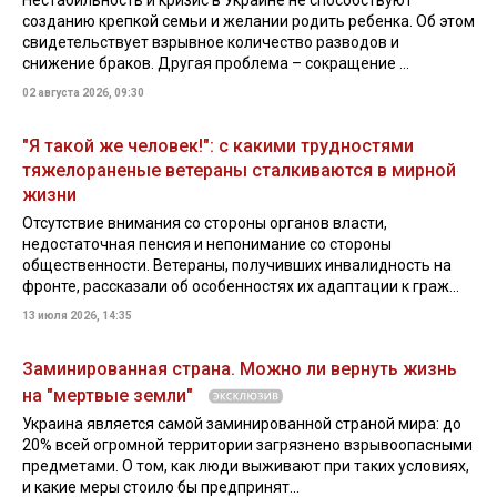
Нестабильность и кризис в Украине не способствуют
созданию крепкой семьи и желании родить ребенка. Об этом
свидетельствует взрывное количество разводов и
снижение браков. Другая проблема – сокращение ...
02 августа 2026, 09:30
"Я такой же человек!": с какими трудностями
тяжелораненые ветераны сталкиваются в мирной
жизни
Отсутствие внимания со стороны органов власти,
недостаточная пенсия и непонимание со стороны
общественности. Ветераны, получивших инвалидность на
фронте, рассказали об особенностях их адаптации к граж...
13 июля 2026, 14:35
Заминированная страна. Можно ли вернуть жизнь
на "мертвые земли"
Украина является самой заминированной страной мира: до
20% всей огромной территории загрязнено взрывоопасными
предметами. О том, как люди выживают при таких условиях,
и какие меры стоило бы предпринят...