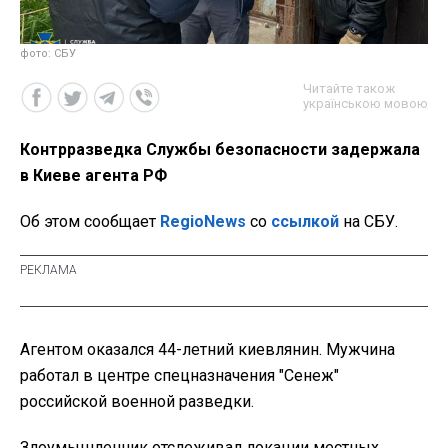
фото: СБУ
Читайте також
українською мовою
Контрразведка Службы безопасности задержала
в Киеве агента РФ
Об этом сообщает
RegioNews
со
ссылкой
на СБУ.
Агентом оказался 44-летний киевлянин. Мужчина
работал в центре спецназначения "Сенеж"
российской военной разведки.
Злоумышленник отслеживал локации местных