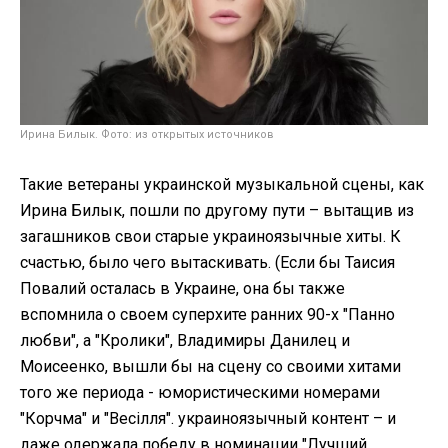
Ирина Билык. Фото: из открытых источников
Такие ветераны украинской музыкальной сцены, как
Ирина Билык, пошли по другому пути – вытащив из
загашников свои старые украиноязычные хиты. К
счастью, было чего вытаскивать. (Если бы Таисия
Повалий осталась в Украине, она бы также
вспомнила о своем суперхите ранних 90-х "Панно
любви", а "Кролики", Владимиры Данилец и
Моисеенко, вышли бы на сцену со своими хитами
того же периода - юмористическими номерами
"Корчма" и "Весілля". украиноязычный контент – и
даже одержала победу в номинации "Лучший