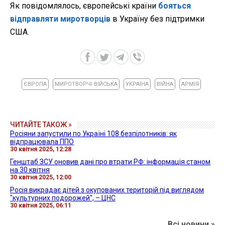
Як повідомлялось, європейські країни
бояться
відправляти миротворців
в Україну без підтримки
США.
ЄВРОПА
МИРОТВОРЧІ ВІЙСЬКА
УКРАЇНА
ВІЙНА
АРМІЯ
ЧИТАЙТЕ ТАКОЖ »
Росіяни запустили по Україні 108 безпілотників: як
відпрацювала ППО
30 квітня 2025, 12:28
Генштаб ЗСУ оновив дані про втрати РФ: інформація станом
на 30 квітня
30 квітня 2025, 12:00
Росія викрадає дітей з окупованих територій під виглядом
"культурних подорожей", – ЦНС
30 квітня 2025, 06:11
Всі новини »