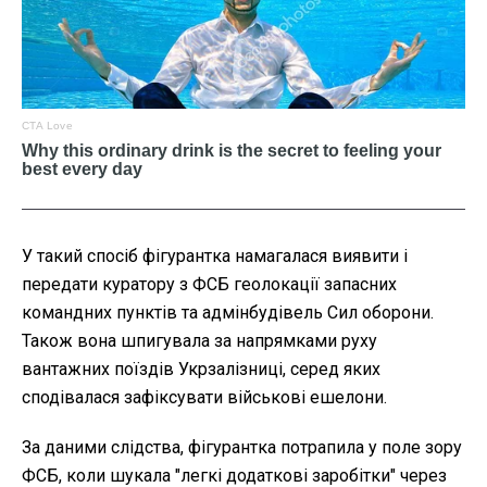
У такий спосіб фігурантка намагалася виявити і
передати куратору з ФСБ геолокації запасних
командних пунктів та адмінбудівель Сил оборони.
Також вона шпигувала за напрямками руху
вантажних поїздів Укрзалізниці, серед яких
сподівалася зафіксувати військові ешелони.
За даними слідства, фігурантка потрапила у поле зору
ФСБ, коли шукала "легкі додаткові заробітки" через