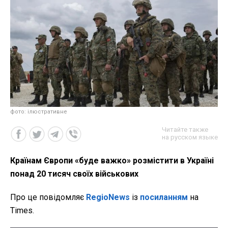
фото: ілюстративне
Читайте также
на русском языке
Країнам Європи «буде важко» розмістити в Україні
понад 20 тисяч своїх військових
Про це повідомляє
RegioNews
із
посиланням
на
Times.