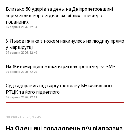
Близько 50 ударів за день: на Дніпропетровщині
через атаки ворога двоє загиблих і шестеро
поранених
07 серпня 2026, 22:54
У Львові жінка з ножем накинулась на людину прямо
у маршрутці
07 серпня 2026, 22:40
На Житомирщині жінка втратила гроші через SMS
07 серпня 2026, 22:20
Суд відправив під варту ексглаву Мукачівського
РТЦК та його підлеглого
07 серпня 2026, 22:11
30 квітня 2025, 12:42
На Одещині посадовець в/ч відправив