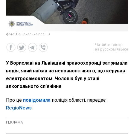
фото: Національна поліція
Читайте также
на русском языке
У Бориславі на Львівщині правоохоронці затримали
водія, який наїхав на неповнолітнього, що керував
електросамокатом. Чоловік був у стані
алкогольного сп'яніння
Про це
повідомила
поліція області, передає
RegioNews
.