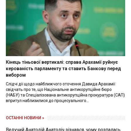
Кінець тіньової вертикалі: справа Арахамії руйнує
керованість парламенту та ставить Банкову перед
вибором
Слідчі дії щодо найближчого оточення Давида Арахамії
свідчать про те, що Національне антикорупційне бюро
(НАБУ) та Спеціалізована антикорупційна прокуратура (САП)
впритул наблизилися до процесуального...
ОСТАННІ НОВИНИ »
Ведучий Анатолій Анатоліч зізнався, чому розпалась