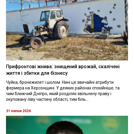
Прифронтові жнива: знищений врожай, скалічені
життя і збитки для бізнесу
Чуйка, бронежилет і шолом. Нині це звичайні атрибути
фермера на Херсонщині. У деяких районах спокійніше, та
чим ближчий Дніпро, який розділяє звільнену праву і
окуповану ліву частину області, тим біль...
31 липня 2026