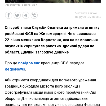
ілюстративне фото: СБУ
Читайте также
на русском языке
Співробітники Служби безпеки затримали агентку
російської ФСБ на Житомирщині. Нею виявилася
22-річна мешканка Коростеня, яка на замовлення
окупантів коригувала ракетно-дронові удари по
області. Дівчині загрожує довічне
Про це
повідомляє
пресцентр СБУ, передає
RegioNews
.
Аби отримати координати для вогневого ураження,
зрадниця обходила місто та його околиці і
фотографувала місця ймовірного перебування Сил
оборони. Для конспірації агентка здійснювала
розвідку під виглядом прогулянок зі своєю 4-річною