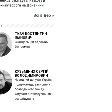
Фенікса" ліквідували піхоту й
хніку ворога на Донеччині
Всі відео »
 »
ТКАЧ КОСТЯНТИН
ІВАНОВИЧ
Скандальний одеський
бізнесмен
КУЗЬМІНИХ СЕРГІЙ
ВОЛОДИМИРОВИЧ
Народний депутат України,
підприємець, засновник
благодійного фонду.
Фігурант антикорупційних
розслідувань