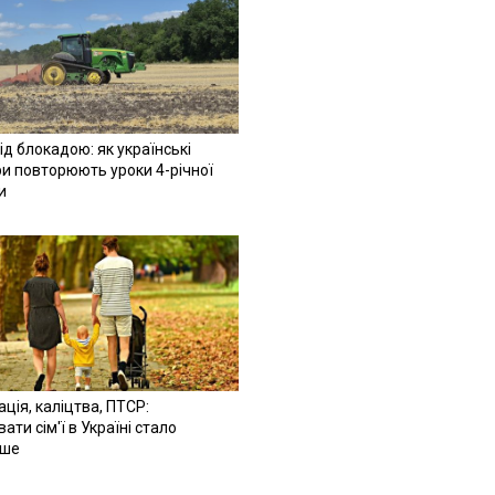
ід блокадою: як українські
и повторюють уроки 4-річної
и
ація, каліцтва, ПТСР:
ати сім'ї в Україні стало
іше