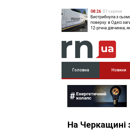
08:26
07 серпня
Вистрибнула з сьом
поверху: в Одесі за
12-річна дівчинка, я
приїхала на відпочи
Головна
Новини
На Черкащині 