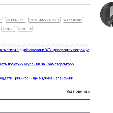
РФ
ЗАТРИМАННЯ
ЧЕРКАСЬКА ОБЛАСТЬ
ДЕРЖЗРАДА
БАХМУТ
АГЕНТ РФ
я пустити під укіс ешелони ЗСУ: диверсанту загрожує
ать логістику окупантів на Краматорському
іддати Крим Росії - що відповів Зеленський
Всі новини »