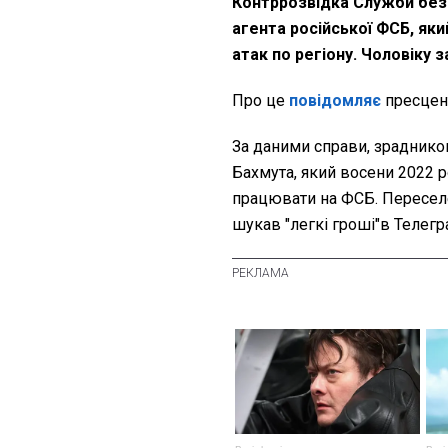
Контррозвідка Служби без
агента російської ФСБ, як
атак по регіону. Чоловіку 
Про це
повідомляє
пресцен
За даними справи, зраднико
Бахмута, який восени 2022 р
працювати на ФСБ. Переселе
шукав "легкі гроші"в Телегр