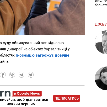
Бійці "
бронете
ДОСЬЄ
о суду обвинувальний акт відносно
няв диверсії на об’єктах Укрзалізниці у
областях.
Іноземцю загрожує довічне
айна.
ПІДПИСАТИСЬ
писуйся, щоб дізнаватись
новини першим