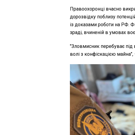
Правоохоронці вчасно викри
дорозвідку поблизу потенцій
із доказами роботи на РФ. Ф
зраді, вчиненій в умовах воє
"Зловмисник перебуває під 
волі з конфіскацією майна",