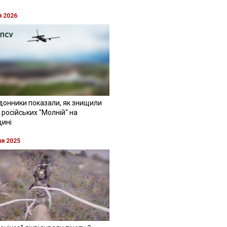
я 2026
донники показали, як знищили
 російських "Молній" на
щині
ня 2025