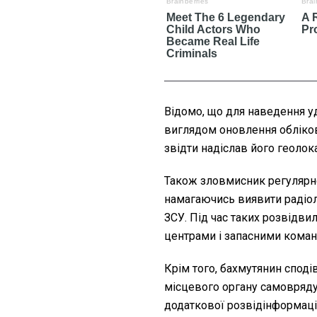
Відомо, що для наведення у
виглядом оновлення обліков
звідти надіслав його геоло
Також зловмисник регулярно
намагаючись виявити радіоло
ЗСУ. Під час таких розвідв
центрами і запасними коман
Крім того, бахмутянин спод
місцевого органу самовряду
додаткової розвідінформації