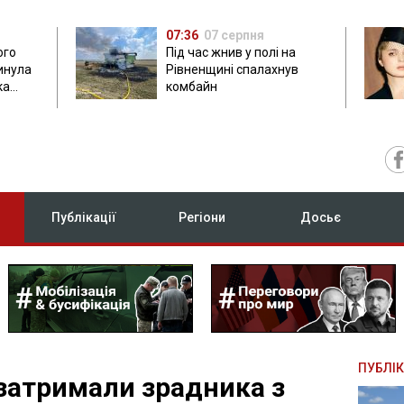
07:36
07 серпня
ого
Під час жнив у полі на
гинула
Рівненщині спалахнув
ка
комбайн
нок
Публікації
Регіони
Досьє
ПУБЛІК
затримали зрадника з