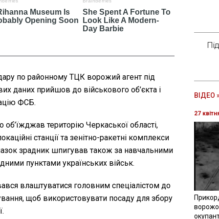
Пі
дару по районному ТЦК ворожий агент під
их даних прийшов до військового об’єкта і
ВІДЕО 
кацію ФСБ.
27 квітн
 об’їжджав територію Черкаської області,
каційні станції та зенітно-ракетні комплекси
илазок зрадник шпигував також за навчальними
дними пунктами українських військ.
івався влаштуватися головним спеціалістом до
вання, щоб використовувати посаду для збору
Прикор
ворожої
.
окупант