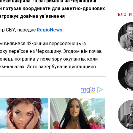
пеки викрила та затримала на Черкащині
ий готував координати для ракетно-дронових
БЛОГИ 
загрожує довічне увʼязнення
тр СБУ, передає
RegioNews
.
м виявився 42-річний переселенець із
оку переїхав на Черкащину. Згодом він почав
нець потрапив у поле зору окупантів, коли
ам-каналах. Його завербували дистанційно.