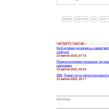
ВІЙНА
ПІДОЗРА
СБУ
ФСБ 
ЧИТАЙТЕ ТАКОЖ »
На Буковині іноземець намагавс
довічне
23 квітня 2025, 07:15
Прикордонники показали, як нищ
напрямку
23 квітня 2025, 04:53
ЗМІ: Трамп хоче запропонувати в
22 квітня 2025, 20:11