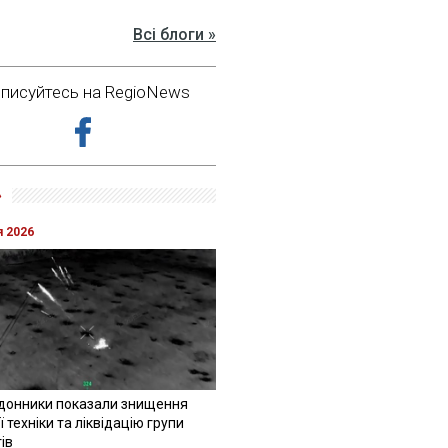
Всі блоги »
дписуйтесь на RegioNews
»
я 2026
донники показали знищення
 техніки та ліквідацію групи
ів