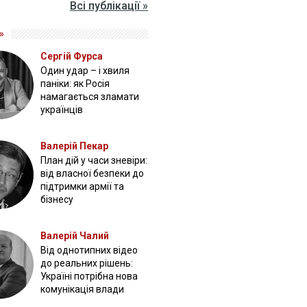
Всі публікації »
»
Сергій Фурса
Один удар – і хвиля
паніки: як Росія
намагається зламати
українців
Валерій Пекар
План дій у часи зневіри:
від власної безпеки до
підтримки армії та
бізнесу
Валерій Чалий
Від однотипних відео
до реальних рішень:
Україні потрібна нова
комунікація влади