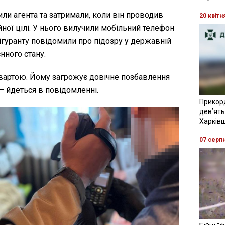
ли агента та затримали, коли він проводив
20 квітн
ної цілі. У нього вилучили мобільний телефон
ігуранту повідомили про підозру у державній
нного стану.
вартою. Йому загрожує довічне позбавлення
 – йдеться в повідомленні.
Прикор
девʼять
Харків
07 серп