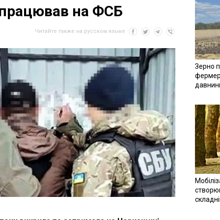
 працював на ФСБ
Читайте также на русском языке
Зерно п
фермер
давнин
Мобіліз
створюв
складн