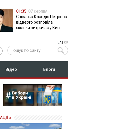
01:35
07 серпня
Співачка Клавдія Петрівна
відверто розповіла,
скільки витрачає у Києві
|
UA
RU
Відео
Блоги
АЦІЇ »