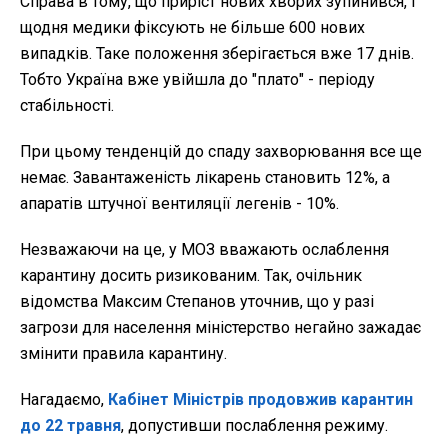
Справа в тому, що приріст нових хворих зупинився, і
щодня медики фіксують не більше 600 нових
випадків. Таке положення зберігається вже 17 днів.
Тобто Україна вже увійшла до "плато" - періоду
стабільності.
При цьому тенденцій до спаду захворювання все ще
немає. Завантаженість лікарень становить 12%, а
апаратів штучної вентиляції легенів - 10%.
Незважаючи на це, у МОЗ вважають ослаблення
карантину досить ризикованим. Так, очільник
відомства Максим Степанов уточнив, що у разі
загрози для населення міністерство негайно зажадає
змінити правила карантину.
Нагадаємо,
Кабінет Міністрів продовжив карантин
до 22 травня
, допустивши послаблення режиму.