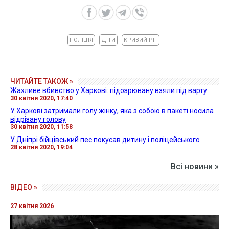
ПОЛІЦІЯ
ДІТИ
КРИВИЙ РІГ
ЧИТАЙТЕ ТАКОЖ »
Жахливе вбивство у Харкові: підозрювану взяли під варту
30 квітня 2020, 17:40
У Харкові затримали голу жінку, яка з собою в пакеті носила
відрізану голову
30 квітня 2020, 11:58
У Дніпрі бійцівський пес покусав дитину і поліцейського
28 квітня 2020, 19:04
Всі новини »
ВІДЕО »
27 квітня 2026