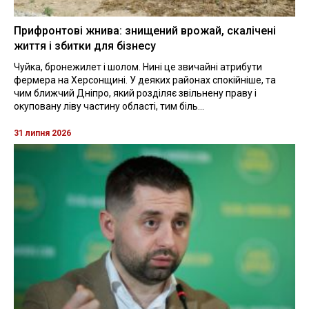
Прифронтові жнива: знищений врожай, скалічені
життя і збитки для бізнесу
Чуйка, бронежилет і шолом. Нині це звичайні атрибути
фермера на Херсонщині. У деяких районах спокійніше, та
чим ближчий Дніпро, який розділяє звільнену праву і
окуповану ліву частину області, тим біль...
31 липня 2026