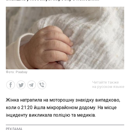
Фото: Pixabay
Читайте также
на русском языке
Жінка натрапила на моторошну знахідку випадково,
коли о 21:20 йшла мікрорайоном додому. На місце
інциденту викликала поліцію та медиків.