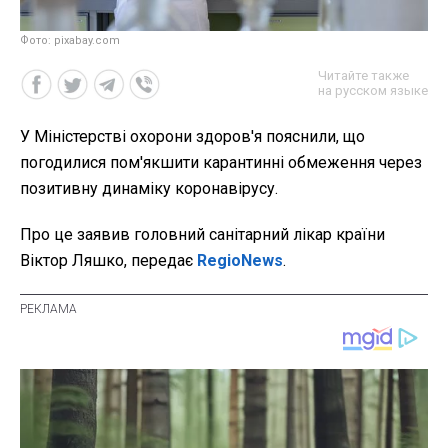
Фото: pixabay.com
Читайте также
на русском языке
У Міністерстві охорони здоров'я пояснили, що
погодилися пом'якшити карантинні обмеження через
позитивну динаміку коронавірусу.
Про це заявив головний санітарний лікар країни
Віктор Ляшко, передає
RegioNews
.