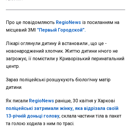
Про це повідомляють
RegioNews
із посиланням на
місцевий ЗМІ
"Первый Городской”.
Лікарі оглянули дитину й встановили , що це -
новонароджений хлопчик. Життю дитини нічого не
загрожує, її помістили у Криворізький перинатальний
центр.
Зараз поліцейські розшукують біологічну матір
дитини.
Як писали
RegioNews
раніше, 30 квітня у Харкові
поліцейські затримали жінку, яка відрізала своїй
13-річній доньці голову
, склала частини тіла в пакет
та голою ходила з ним по трасі.