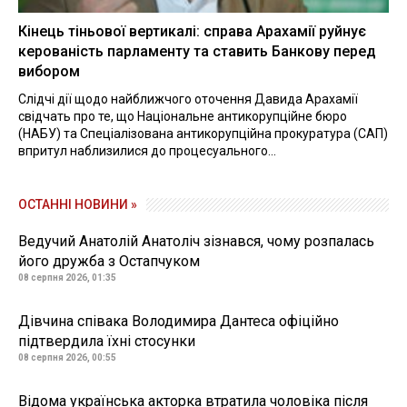
Кінець тіньової вертикалі: справа Арахамії руйнує
керованість парламенту та ставить Банкову перед
вибором
Слідчі дії щодо найближчого оточення Давида Арахамії
свідчать про те, що Національне антикорупційне бюро
(НАБУ) та Спеціалізована антикорупційна прокуратура (САП)
впритул наблизилися до процесуального...
ОСТАННІ НОВИНИ »
Ведучий Анатолій Анатоліч зізнався, чому розпалась
його дружба з Остапчуком
08 серпня 2026, 01:35
Дівчина співака Володимира Дантеса офіційно
підтвердила їхні стосунки
08 серпня 2026, 00:55
Відома українська акторка втратила чоловіка після