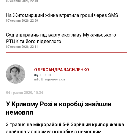
07 серпня 2026, 22:40
На Житомирщині жінка втратила гроші через SMS
07 серпня 2026, 22:20
Суд відправив під варту ексглаву Мукачівського
РТЦК та його підлеглого
07 серпня 2026, 22:11
ОЛЕКСАНДРА ВАСИЛЕНКО
журналіст
info@regionews.ua
04 травня 2020, 15:34
У Кривому Розі в коробці знайшли
немовля
3 травня на мікрорайоні 5-й Зарічний криворіжанка
знайшла у лісосмузі коробку з немовлям