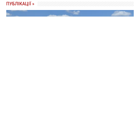
ПУБЛІКАЦІЇ »
Зерно під блокадою: як українські фермери повторюють
уроки 4-річної давнини