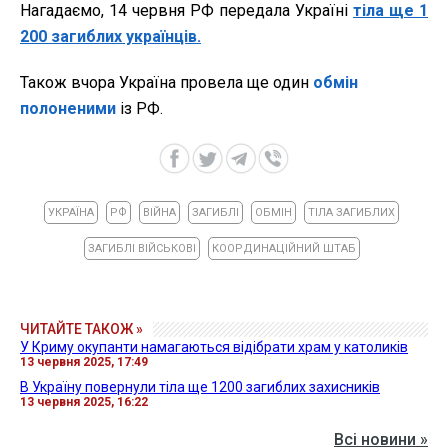
Нагадаємо, 14 червня РФ передала Україні
тіла ще 1
200 загиблих українців.
Також вчора Україна провела ще один
обмін
полоненими
із РФ.
УКРАЇНА
РФ
ВІЙНА
ЗАГИБЛІ
ОБМІН
ТІЛА ЗАГИБЛИХ
ЗАГИБЛІ ВІЙСЬКОВІ
КООРДИНАЦІЙНИЙ ШТАБ
ЧИТАЙТЕ ТАКОЖ »
У Криму окупанти намагаються відібрати храм у католиків
13 червня 2025, 17:49
В Україну повернули тіла ще 1200 загиблих захисників
13 червня 2025, 16:22
Всі новини »