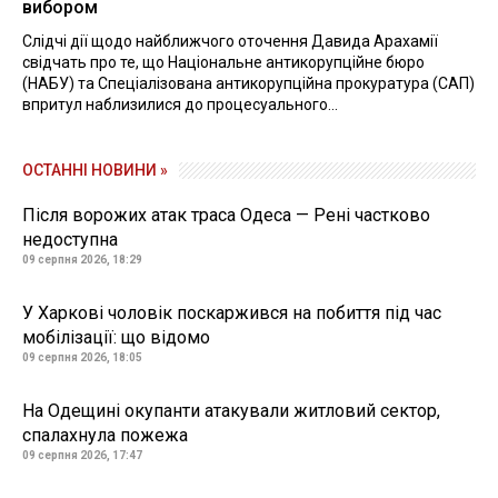
вибором
Слідчі дії щодо найближчого оточення Давида Арахамії
свідчать про те, що Національне антикорупційне бюро
(НАБУ) та Спеціалізована антикорупційна прокуратура (САП)
впритул наблизилися до процесуального...
ОСТАННІ НОВИНИ »
Після ворожих атак траса Одеса — Рені частково
недоступна
09 серпня 2026, 18:29
У Харкові чоловік поскаржився на побиття під час
мобілізації: що відомо
09 серпня 2026, 18:05
На Одещині окупанти атакували житловий сектор,
спалахнула пожежа
09 серпня 2026, 17:47