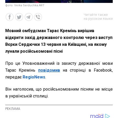
фото: Verka Serduchka.ART
Читайте также
на русском языке
Мовний омбудсман Тарас Кремінь вирішив
відкрити захід державного контролю через виступ
Вєрки Сердючки 13 червня на Київщині, на якому
лунали російськомовні пісні
Про це Уповноважений із захисту державної мови
Тарас Кремінь
повідомив
на сторінці в Facebook,
передає
RegioNews
.
Він наголосив, що російськомовним пісням не місце
в українській столиці.