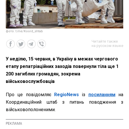
фото: t.me/Koord_shtab
Читайте также
на русском языке
У неділю, 15 червня, в Україну в межах чергового
етапу репатріаційних заходів повернули тіла ще 1
200 загиблих громадян, зокрема
військовослужбовців
Про це повідомляє
RegioNews
із
посиланням
на
Координаційний штаб з питань поводження з
військовополоненими.