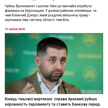
Чуйка, бронежилет і шолом. Нині це звичайні атрибути
фермера на Херсонщині. У деяких районах спокійніше, та
чим ближчий Дніпро, який розділяє звільнену праву і
окуповану ліву частину області, тим біль...
31 липня 2026
Кінець тіньової вертикалі: справа Арахамії руйнує
керованість парламенту та ставить Банкову перед