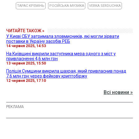
ТАРАС КРЕМІНЬ
РОСІЙСЬКА МУЗИКА
VERKA SERDUCHKA
ЧИТАЙТЕ ТАКОЖ »
У Києві СБУ затримала зловмисників, які могли зірвати
поставки в Україну засобів РЕБ
14 червня 2025, 14:53
На Київщині викрили заступника мера одного з міст у
привласненні 4,6 млн грн
13 червня 2025, 15:50
Поліція Сумщини викрила шахрая, який привласнив понад
7,6 млн грн через фейкову криптобіржу
12 червня 2025, 17:10
Всі новини »