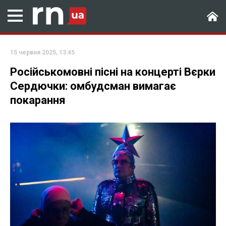
15 червня 2025, 13:45
Російськомовні пісні на концерті Вєрки
Сердючки: омбудсман вимагає
покарання