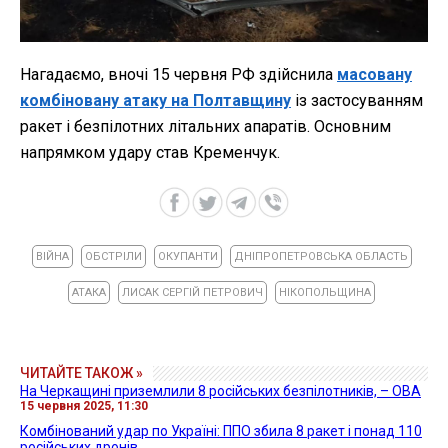
Нагадаємо, вночі 15 червня РФ здійснила
масовану
комбіновану атаку на Полтавщину
із застосуванням
ракет і безпілотних літальних апаратів. Основним
напрямком удару став Кременчук.
ВІЙНА
ОБСТРІЛИ
ОКУПАНТИ
ДНІПРОПЕТРОВСЬКА ОБЛАСТЬ
АТАКА
ЛИСАК СЕРГІЙ ПЕТРОВИЧ
НІКОПОЛЬЩИНА
ЧИТАЙТЕ ТАКОЖ »
На Черкащині приземлили 8 російських безпілотників, – ОВА
15 червня 2025, 11:30
Комбінований удар по Україні: ППО збила 8 ракет і понад 110
російських дронів