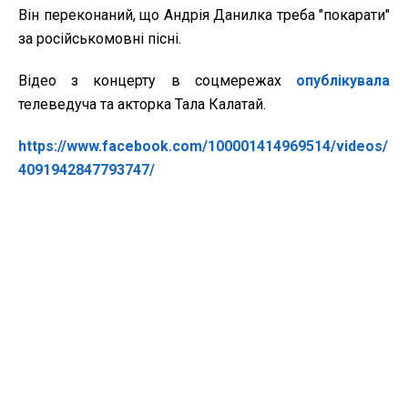
Він переконаний, що Андрія Данилка треба "покарати"
за російськомовні пісні.
Відео з концерту в соцмережах
опублікувала
телеведуча та акторка Тала Калатай.
https://www.facebook.com/100001414969514/videos/
4091942847793747/