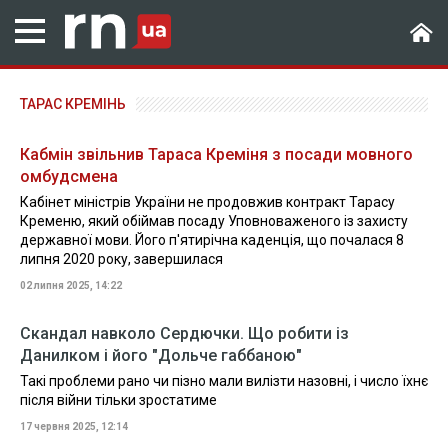
ТАРАС КРЕМІНЬ
Кабмін звільнив Тараса Креміня з посади мовного
омбудсмена
Кабінет міністрів України не продовжив контракт Тарасу
Кременю, який обіймав посаду Уповноваженого із захисту
державної мови. Його п'ятирічна каденція, що почалася 8
липня 2020 року, завершилася
02 липня 2025, 14:22
Скандал навколо Сердючки. Що робити із
Данилком і його "Дольче габбаною"
Такі проблеми рано чи пізно мали вилізти назовні, і число їхнє
після війни тільки зростатиме
17 червня 2025, 12:14