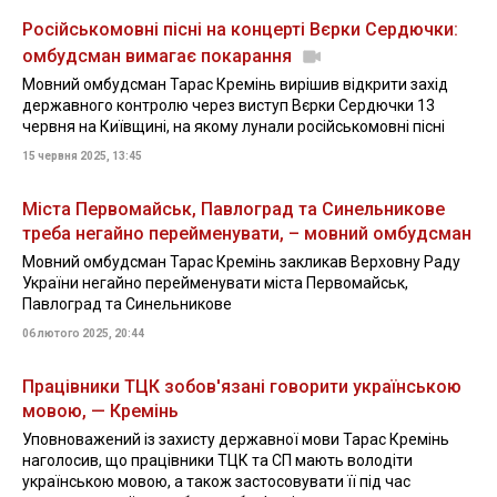
Російськомовні пісні на концерті Вєрки Сердючки:
омбудсман вимагає покарання
Мовний омбудсман Тарас Кремінь вирішив відкрити захід
державного контролю через виступ Вєрки Сердючки 13
червня на Київщині, на якому лунали російськомовні пісні
15 червня 2025, 13:45
Міста Первомайськ, Павлоград та Синельникове
треба негайно перейменувати, – мовний омбудсман
Мовний омбудсман Тарас Кремінь закликав Верховну Раду
України негайно перейменувати міста Первомайськ,
Павлоград та Синельникове
06 лютого 2025, 20:44
Працівники ТЦК зобов'язані говорити українською
мовою, — Кремінь
Уповноважений із захисту державної мови Тарас Кремінь
наголосив, що працівники ТЦК та СП мають володіти
українською мовою, а також застосовувати її під час