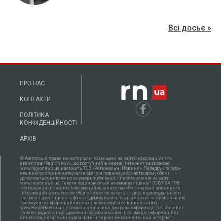
Всі досьє »
ПРО НАС
КОНТАКТИ
ПОЛІТИКА
КОНФІДЕНЦІЙНОСТІ
АРХІВ
© Авторські права на матеріали, розміщені на сайті Інформаційного
агентства «RegioNews», що доступний в мережі Інтернет за адресою:
www.regionews.ua належать ТОВ «Регіональні Новини». Передрук та будь-
яке використання матеріалів сайту в повному або частковому об'ємі
допускається виключно за умови публікації гіперпосилання на сайт
www.regionews.ua. Тексти поширюються нa умовах ліцензії CC-BY-SA ТОВ
«Регіональні новини», Інформаційне агентство «Регіональні новини» та
Інформаційне агентство «RegioNews» не несуть жодної відповідальності
за зміст і достовірність фактів, думок, поглядів, аргументів та висновки, які
викладені у інформаційних матеріалах, опублікованих на сайті
www.RegioNews.ua з посиланням на інші джерела інформації (телевізійні
канали, радіостанції, друковані засоби масової інформації, інформаційні
агентства, незалежні журналісти, інтернет-видання та інші інтернет-