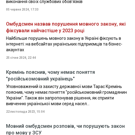
виконання своїх службових обов’язків
05 червня 2024, 17:33
Омбудсмен назвав порушення мовного закону, які
фіксували найчастіше у 2023 році
Найбільше порушень мовного закону в Україні фіксують в
інтернеті: на вебсайтах українських підприємців та бізнес-
акаунтах
25 січня 2024, 22:44
Кремінь пояснив, чому немає поняття
"російськомовний українець"
Уповноважений із захисту державної мови Тарас Кремінь
пояснив, чому немає поняття "російськомовний громадянин
України". Також він запропонував рішення, як сприяти
вивченню української мови серед насел...
22 листопада 2023, 15:04
Мовний омбудсмен розповів, чи порушують закон
про мову у ЗСУ