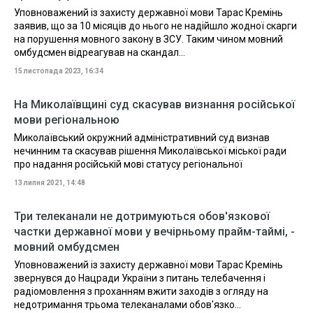
Уповноважений із захисту державної мови Тарас Кремінь
заявив, що за 10 місяців до нього не надійшло жодної скарги
на порушення мовного закону в ЗСУ. Таким чином мовний
омбудсмен відреагував на скандал...
15 листопада 2023, 16:34
На Миколаївщині суд скасував визнання російської
мови регіональною
Миколаївський окружний адміністративний суд визнав
нечинним та скасував рішення Миколаївської міської ради
про надання російській мові статусу регіональної
13 липня 2021, 14:48
Три телеканали не дотримуються обов'язкової
частки державної мови у вечірньому прайм-таймі, -
мовний омбудсмен
Уповноважений із захисту державної мови Тарас Кремінь
звернувся до Нацради України з питань телебачення і
радіомовлення з проханням вжити заходів з огляду на
недотримання трьома телеканалами обов'язко...