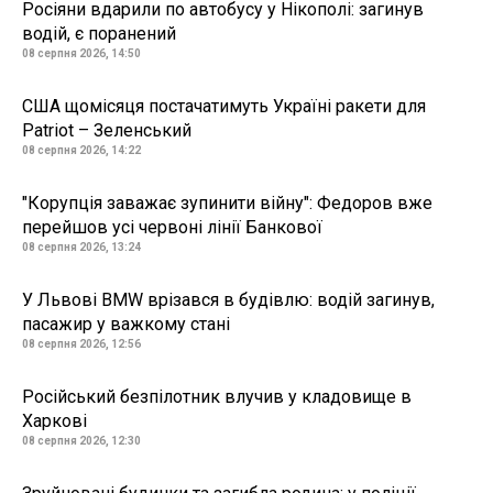
Росіяни вдарили по автобусу у Нікополі: загинув
водій, є поранений
08 серпня 2026, 14:50
США щомісяця постачатимуть Україні ракети для
Patriot – Зеленський
08 серпня 2026, 14:22
"Корупція заважає зупинити війну": Федоров вже
перейшов усі червоні лінії Банкової
08 серпня 2026, 13:24
У Львові BMW врізався в будівлю: водій загинув,
пасажир у важкому стані
08 серпня 2026, 12:56
Російський безпілотник влучив у кладовище в
Харкові
08 серпня 2026, 12:30