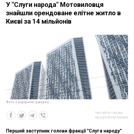
У "Слуги народа" Мотовиловця
знайшли орендоване елітне житло в
Києві за 14 мільйонів
Фото з відкритих джерел
Читайте также
на русском языке
Перший заступник голови фракції "Слуга народу"