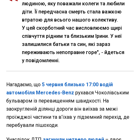
людиною, яку поважали колеги та любили
діти. Її передчасна смерть стала важкою
втратою для всього нашого колективу.
У цей скорботний час висловлюємо щирі
співчуття рідним та близьким Ірини. У неї
залишилися батьки та син, які зараз
переживають непоправне горе", - йдеться
у повідомленні.
Нагадаємо, що
5 червня близько 17:00 водій
автомобіля Mercedes-Benz
рухався Чоколівським
бульваром із перевищенням швидкості. На
заокругленій ділянці дороги він виїхав за межі
проїжджої частини та в’їхав у підземний перехід, де
перебували пішоходи.
Унаслідок ДТП
загинули четверо людей
– двоє