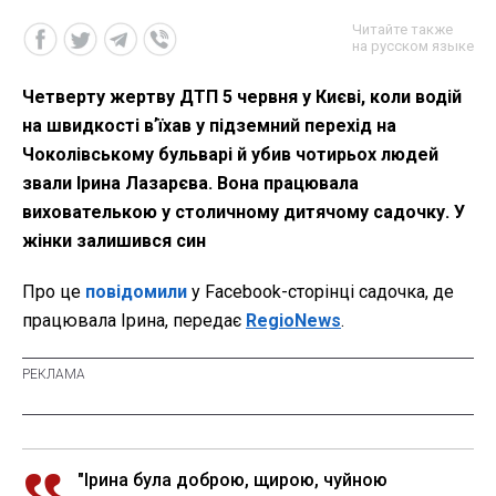
Читайте также
на русском языке
Четверту жертву ДТП 5 червня у Києві, коли водій
на швидкості вʼїхав у підземний перехід на
Чоколівському бульварі й убив чотирьох людей
звали Ірина Лазарєва. Вона працювала
вихователькою у столичному дитячому садочку. У
жінки залишився син
Про це
повідомили
у Facebook-сторінці садочка, де
працювала Ірина, передає
RegioNews
.
"Ірина була доброю, щирою, чуйною