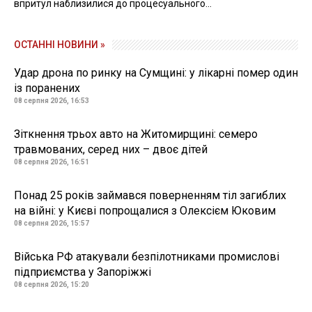
впритул наблизилися до процесуального...
ОСТАННІ НОВИНИ »
Удар дрона по ринку на Сумщині: у лікарні помер один
із поранених
08 серпня 2026, 16:53
Зіткнення трьох авто на Житомирщині: семеро
травмованих, серед них – двоє дітей
08 серпня 2026, 16:51
Понад 25 років займався поверненням тіл загиблих
на війні: у Києві попрощалися з Олексієм Юковим
08 серпня 2026, 15:57
Війська РФ атакували безпілотниками промислові
підприємства у Запоріжжі
08 серпня 2026, 15:20