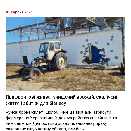
01 серпня 2026
Прифронтові жнива: знищений врожай, скалічені
життя і збитки для бізнесу
Чуйка, бронежилет і шолом. Нині це звичайні атрибути
фермера на Херсонщині. У деяких районах спокійніше, та
чим ближчий Дніпро, який розділяє звільнену праву і
окуповану ліву частину області, тим біль...