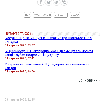
ТЦК
МОБІЛІЗАЦІЯ
СТУДЕНТ
ОДЕСА
ЧИТАЙТЕ ТАКОЖ »
Смерті в ТЦК та СП: Лубінець заявив про щонайменше 4
випадки
08 червня 2026, 09:37
В Одеському СІЗО експрацівника ТЦК змушували носити
капці в зубах: подробиці інциденту
08 червня 2026, 07:41
У Харкові екс-військовий ТЦК відправляв ухилянтів за
кордон
05 червня 2026, 19:50
Всі новини »
08 червня 2026, 22:35