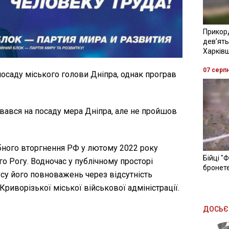
Прикор
девʼять
Харків
07 серп
посаду міського голови Дніпра, однак програв
увався на посаду мера Дніпра, але не пройшов
бного вторгнення РФ у лютому 2022 року
Бійці "
о Рогу. Водночас у публічному просторі
бронете
усу його повноважень через відсутність
Криворізької міської військової адміністрації.
ДОСЬЄ