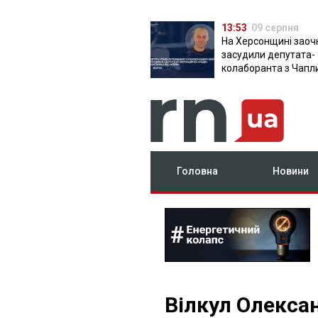
13:53
09 серпня
На Херсонщині заоч
засудили депутата-
колаборанта з Чапл
від КПРФ
Головна
Новини
Вілкул Олекса