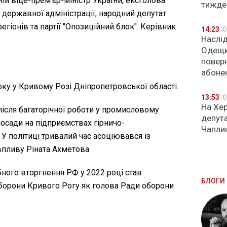
ій віце-прем’єр-міністр України, ексголова
тижде
державної адміністрації, народний депутат
регіонів та партії "Опозиційний блок". Керівник
14:23
0
Наслід
Одещи
поверн
абоне
ку у Кривому Розі Дніпропетровської області.
13:53
0
На Хе
після багаторічної роботи у промисловому
депут
посади на підприємствах гірничо-
Чапли
У політиці тривалий час асоціювався із
впливу Ріната Ахметова.
ного вторгнення РФ у 2022 році став
БЛОГИ 
борони Кривого Рогу як голова Ради оборони