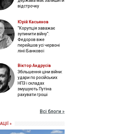
держава має залишити
відстрочку
Юрій Касьянов
"Корупція заважає
зупинити війну":
Федоров вже
перейшов усі червоні
лінії Банкової
Віктор Андрусів
Збільшення ціни війни:
удари по російських
НПЗ і складах
змушують Путіна
рахувати гроші
Всі блоги »
АЦІЇ »