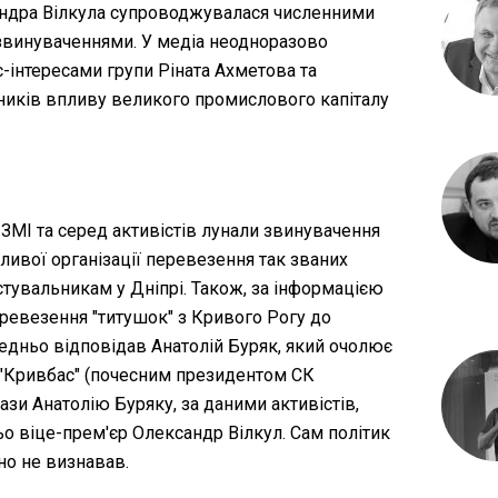
андра Вілкула супроводжувалася численними
звинуваченнями. У медіа неодноразово
с-інтересами групи Ріната Ахметова та
ників впливу великого промислового капіталу
у ЗМІ та серед активістів лунали звинувачення
ливої організації перевезення так званих
естувальникам у Дніпрі. Також, за інформацією
перевезення "титушок" з Кривого Рогу до
дньо відповідав Анатолій Буряк, який очолює
 "Кривбас" (почесним президентом СК
ази Анатолію Буряку, за даними активістів,
о віце-прем'єр Олександр Вілкул. Сам політик
но не визнавав.