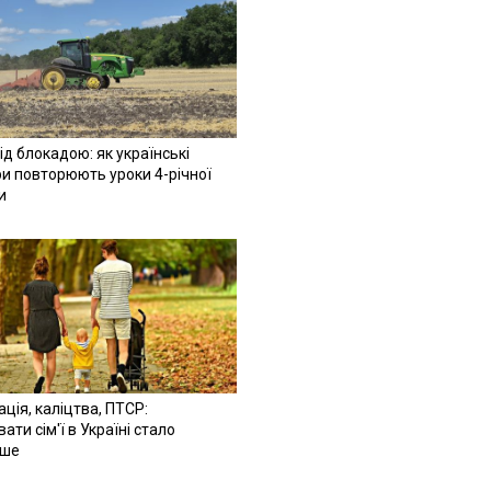
ід блокадою: як українські
и повторюють уроки 4-річної
и
ація, каліцтва, ПТСР:
ати сім'ї в Україні стало
іше