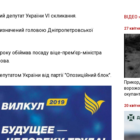
й депутат України VI скликання.
ВІДЕО 
27 квітн
ризначений головою Дніпропетровської
4 року обіймав посаду віце-прем’єр-міністра
ова.
епутатом України від партії "Опозиційний блок".
Прикор
ворожої
окупант
20 квітн