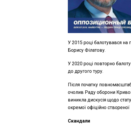
У 2015 році балотувався на 
Борису Філатову.
У 2020 році повторно балот
до другого туру.
Після початку повномасшта
очолив Раду оборони Кривог
виникла дискусія щодо стат
окремої офіційно створеної 
Скандали