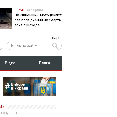
11:58
09 серпня
На Рівненщині мотоцикліст
без посвідчення на смерть
збив пішохода
|
UA
RU
Відео
Блоги
И »
Популярні