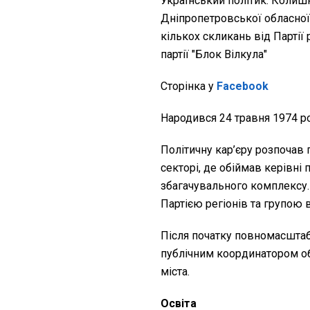
Український політик. Колишн
Дніпропетровської обласної 
кількох скликань від Партії 
партії "Блок Вілкула"
Сторінка у
Facebook
Народився 24 травня 1974 ро
Політичну кар’єру розпочав 
секторі, де обіймав керівні 
збагачувального комплексу. 
Партією регіонів та групою 
Після початку повномасштаб
публічним координатором о
міста.
Освіта