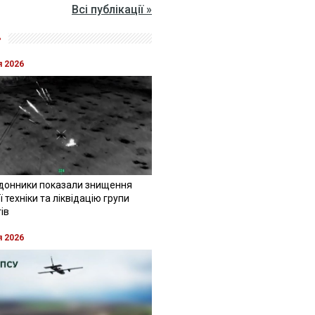
Всі публікації »
»
я 2026
донники показали знищення
 техніки та ліквідацію групи
ів
я 2026