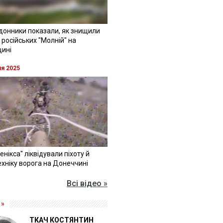
донники показали, як знищили
 російських "Молній" на
щині
ня 2025
Фенікса" ліквідували піхоту й
хніку ворога на Донеччині
Всі відео »
 »
ТКАЧ КОСТЯНТИН