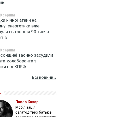
нь
9 серпня
ки нічної атаки на
ну: енергетики вже
ули світло для 90 тисяч
нтів
9 серпня
рсонщині заочно засудили
ата-колаборанта з
нки від КПРФ
Всі новини »
»
Павло Казарін
Мобілізація
багатодітних батьків: