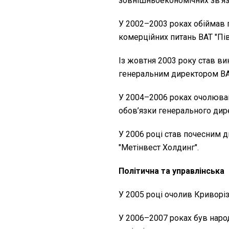
зовнішньоекономічних зв’язк
У 2002–2003 роках обіймав 
комерційних питань ВАТ "Пі
Із жовтня 2003 року став ви
генеральним директором ВА
У 2004–2006 роках очолював
обов’язки генерального дир
У 2006 році став почесним 
"Метінвест Холдинг".
Політична та управлінська 
У 2005 році очолив Криворізь
У 2006–2007 роках був наро