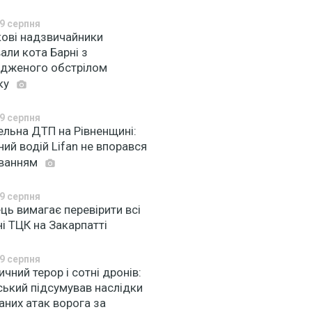
9 серпня
кові надзвичайники
али кота Барні з
дженого обстрілом
ку
9 серпня
ельна ДТП на Рівненщині:
ний водій Lifan не впорався
уванням
9 серпня
ць вимагає перевірити всі
і ТЦК на Закарпатті
9 серпня
ичний терор і сотні дронів:
ський підсумував наслідки
аних атак ворога за