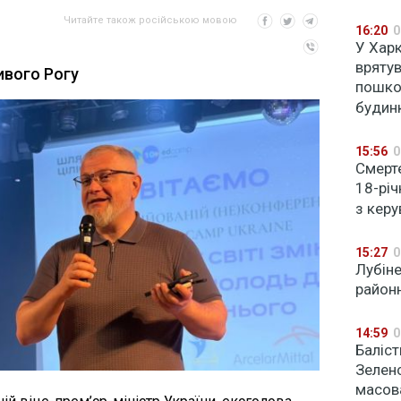
Читайте також російською мовою
16:20
0
У Хар
врятув
ивого Рогу
пошко
будин
15:56
0
Смерт
18-річ
з кер
15:27
0
Лубіне
районн
14:59
0
Баліст
Зелен
масов