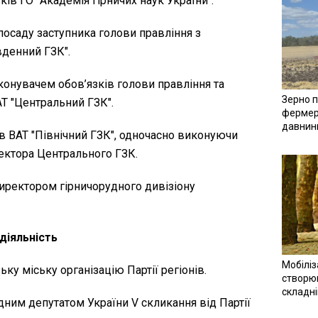
ів ГО "Академія гірничих наук України".
посаду заступника голови правління з
вденний ГЗК".
конувачем обов’язків голови правління та
Зерно п
Т "Центральний ГЗК".
фермер
давнин
 ВАТ "Північний ГЗК", одночасно виконуючи
ектора Центрального ГЗК.
директором гірничорудного дивізіону
діяльність
Мобіліз
ку міську організацію Партії регіонів.
створюв
складн
дним депутатом України V скликання від Партії