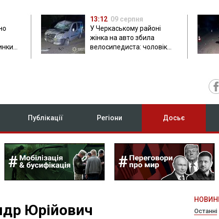
13:12
09 серпня
но
У Черкаському районі
жінка на авто збила
инки
велосипедиста: чоловік
загинув на місці
Публікації
Регіони
Досьє
НОВИН
ндр Юрійович
Останні