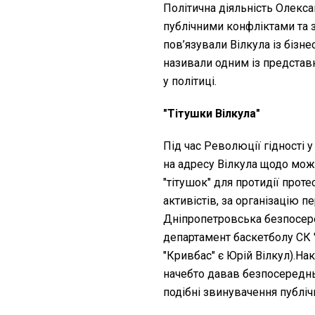
Політична діяльність Олекс
публічними конфліктами та 
пов’язували Вілкула із бізне
називали одним із представ
у політиці.
"Тітушки Вілкула"
Під час Революції гідності 
на адресу Вілкула щодо мож
"тітушок" для протидії прот
активістів, за організацію 
Дніпропетровська безпосере
департамент баскетболу СК
"Кривбас" є Юрій Вілкул).Нак
начебто давав безпосереднь
подібні звинувачення публіч