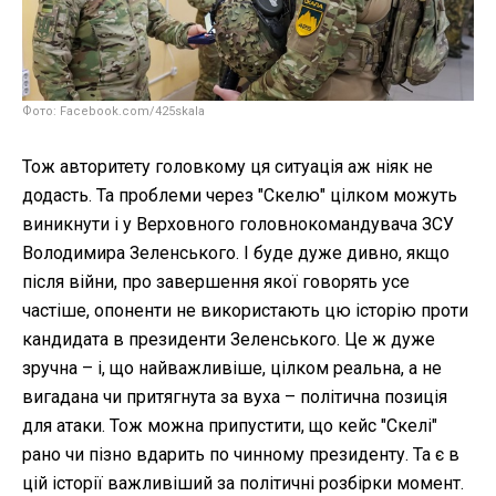
Фото: Facebook.com/425skala
Тож авторитету головкому ця ситуація аж ніяк не
додасть. Та проблеми через "Скелю" цілком можуть
виникнути і у Верховного головнокомандувача ЗСУ
Володимира Зеленського. І буде дуже дивно, якщо
після війни, про завершення якої говорять усе
частіше, опоненти не використають цю історію проти
кандидата в президенти Зеленського. Це ж дуже
зручна – і, що найважливіше, цілком реальна, а не
вигадана чи притягнута за вуха – політична позиція
для атаки. Тож можна припустити, що кейс "Скелі"
рано чи пізно вдарить по чинному президенту. Та є в
цій історії важливіший за політичні розбірки момент.