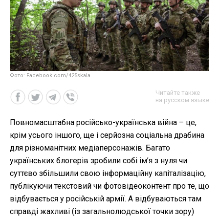
Фото: Facebook.com/425skala
Читайте также
на русском языке
Повномасштабна російсько-українська війна – це,
крім усього іншого, ще і серйозна соціальна драбина
для різноманітних медіаперсонажів. Багато
українських блогерів зробили собі ім’я з нуля чи
суттєво збільшили свою інформаційну капіталізацію,
публікуючи текстовий чи фотовідеоконтент про те, що
відбувається у російській армії. А відбуваються там
справді жахливі (із загальнолюдської точки зору)