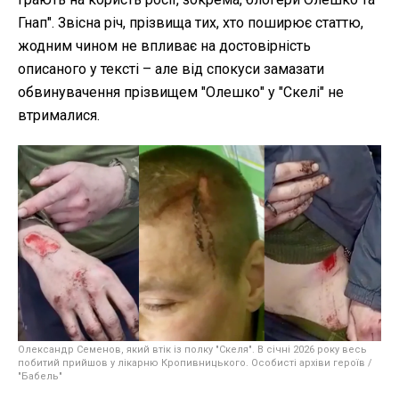
Гнап". Звісна річ, прізвища тих, хто поширює статтю,
жодним чином не впливає на достовірність
описаного у тексті – але від спокуси замазати
обвинувачення прізвищем "Олешко" у "Скелі" не
втрималися.
Олександр Семенов, який втік із полку "Скеля". В січні 2026 року весь
побитий прийшов у лікарню Кропивницького. Особисті архіви героїв /
"Бабель"