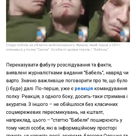
Сліди побоїв на обличчі мобілізованого Жикіна, який пішов у СЗЧ і
опинився у полку "Скеля". Особисті архіви героїв / "Бабель"
Переказувати фабулу розслідування та факти,
виявлені журналістками видання "Бабель", навряд чи
варто. Значно важливіше поговорити про те, що було
(і буде) далі. По-перше, уже є
реакція
командування
полку. Реакція, з одного боку, досить-таки стримана і
акуратна. З іншого – не обійшлося без класичних
соцмережевих пересмикувань, на кшталт,
наприклад, цього – "статтю "Бабеля" поширюють у
тому числі особи, які в інформаційному просторі
грають на користь росії, зокрема, блогери Олешко та