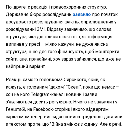
По-друге, є реакція і правоохоронних структур.
Державне бюро розслідувань
заявило
про початок
досудового розслідування фактів, оприлюднених у
розслідуванні ЗМІ. Відразу зазначимо, що силова
структура, яка діє тільки після того, як інформація
випливе у пресі – м’яко кажучи, не дуже якісна
структура, її не для того фінансують, щоб моніторити
сайти; але, принаймні, хоч зараз зайнялися, що вже не
найгірший варіант.
Реакції самого головкома Сирського, який, як
кажуть, є головним "дахом" "Скелі", поки що немає –
хоч на його Telegram-каналі новини і заяви
з’являються досить регулярно. Нічого не заявили і у
Генштабі, на Facebook-сторінці якого відвертим
сарказмом тепер виглядає новина триденної давнини
з текстом про те, що "Війна змінює людину. Але є речі,