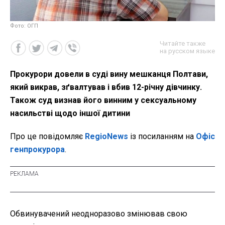
Фото: ОГП
Читайте также
на русском языке
Прокурори довели в суді вину мешканця Полтави,
який викрав, зґвалтував і вбив 12-річну дівчинку.
Також суд визнав його винним у сексуальному
насильстві щодо іншої дитини
Про це повідомляє
RegioNews
із посиланням на
Офіс
генпрокурора
.
Обвинувачений неодноразово змінював свою