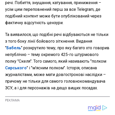
речі. Побиття, знущання, катування, приниження –
усім цим переповнений перш за все Telegram, де
подібний контент може бути опублікований через
фактичну відсутність цензури.
Та виявилося, що подібні речі відбуваються не тільки
з того боку лінії бойового зіткнення. Видання
"
Бабель
" розкрутило тему, про яку багато хто говорив
непублічно – тему окремого 425-го штурмового
полку "Скеля". Того самого, який називають "полком
Сирського
" і "м’ясним полком". Історія, описана
журналістами, може мати довгострокові наслідки –
причому не тільки для самого головнокомандувача
ЗСУ, а і для персонажів на дещо вищих посадах.