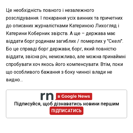
Це необхідність повного і незалежного
розслідування. І покарання усіх винних та причетних
до описаних журналістками Катериною Лихогляд і
Катерини Коберник звірств. А ще – держава має
віддати борг родинам загиблих / померлих у "Скелі".
Бо це справді борг держави, борг, який повністю
віддати, звісна річ, неможливо, але можна принаймні
спробувати хоч якось його компенсувати. Втім, поки
що особливого бажання з боку чинної влади не
видно…
Підписуйся, щоб дізнаватись новини першим
ПІДПИСАТИСЬ