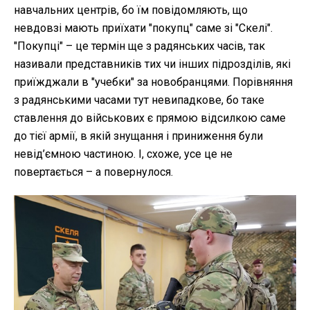
навчальних центрів, бо їм повідомляють, що
невдовзі мають приїхати "покупц" саме зі "Скелі".
"Покупці" – це термін ще з радянських часів, так
називали представників тих чи інших підрозділів, які
приїжджали в "учебки" за новобранцями. Порівняння
з радянськими часами тут невипадкове, бо таке
ставлення до військових є прямою відсилкою саме
до тієї армії, в якій знущання і приниження були
невід’ємною частиною. І, схоже, усе це не
повертається – а повернулося.