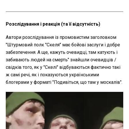
Розслідування і реакція (та її відсутність)
Автори розслідування із промовистим заголовком
"Штурмовий полк "Скеля" має бойові заслуги і добре
забезпечення. А ще, кажуть очевидці, там катують і
забивають людей на смерть" знайшли очевидців /
свідків того, як у "Скелі" відбуваються фактично такі
ж самі речі, як і показуються українськими
блогерами у форматі "Подивіться, що там у москалів".