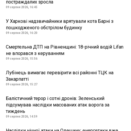
постраждалих зросла
09 серпня 2026, 16:45
У Харкові надзвичайники врятували кота Барні з
пошкодженого обстрілом будинку
09 серпня 2026, 16:20
Смертельна ДТП на Рівненщині: 18-річний водій Lifan
не впорався з керуванням
09 серпня 2026, 15:56
Лубінець вимагає перевірити всі районні ТЦК на
Закарпатті
09 серпня 2026, 15:27
Балістичний терор і сотні дронів: Зеленський
підсумував наслідки масованих атак ворога за
тиждень
09 серпня 2026, 14:59
Наслідки нічної атаки на Одещину: енергетики вже