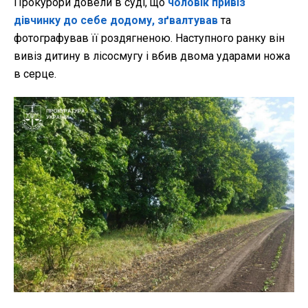
Прокурори довели в суді, що
чоловік привіз
дівчинку до себе додому, зґвалтував
та
фотографував її роздягненою. Наступного ранку він
вивіз дитину в лісосмугу і вбив двома ударами ножа
в серце.