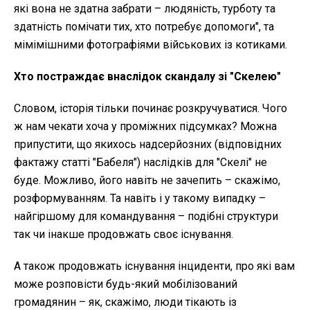
які вона не здатна забрати – людяність, турботу та
здатність помічати тих, хто потребує допомоги", та
мімімішними фотографіями військових із котиками.
Хто постраждає внаслідок скандалу зі "Скелею"
Словом, історія тільки починає розкручуватися. Чого
ж нам чекати хоча у проміжних підсумках? Можна
припустити, що якихось надсерйозних (відповідних
фактажу статті "Бабеля") наслідків для "Скелі" не
буде. Можливо, його навіть не зачепить – скажімо,
розформуванням. Та навіть і у такому випадку –
найгіршому для командування – подібні структури
так чи інакше продовжать своє існування.
А також продовжать існування інциденти, про які вам
може розповісти будь-який мобілізований
громадянин – як, скажімо, люди тікають із