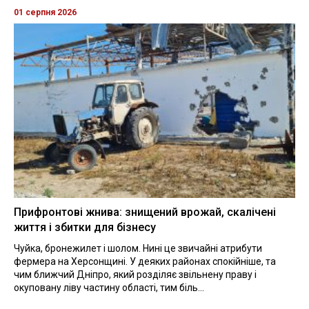
01 серпня 2026
Прифронтові жнива: знищений врожай, скалічені
життя і збитки для бізнесу
Чуйка, бронежилет і шолом. Нині це звичайні атрибути
фермера на Херсонщині. У деяких районах спокійніше, та
чим ближчий Дніпро, який розділяє звільнену праву і
окуповану ліву частину області, тим біль...