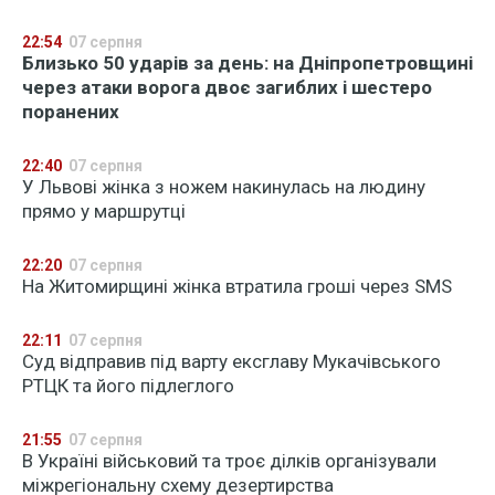
22:54
07 серпня
Близько 50 ударів за день: на Дніпропетровщині
через атаки ворога двоє загиблих і шестеро
поранених
22:40
07 серпня
У Львові жінка з ножем накинулась на людину
прямо у маршрутці
22:20
07 серпня
На Житомирщині жінка втратила гроші через SMS
22:11
07 серпня
Суд відправив під варту ексглаву Мукачівського
РТЦК та його підлеглого
21:55
07 серпня
В Україні військовий та троє ділків організували
міжрегіональну схему дезертирства