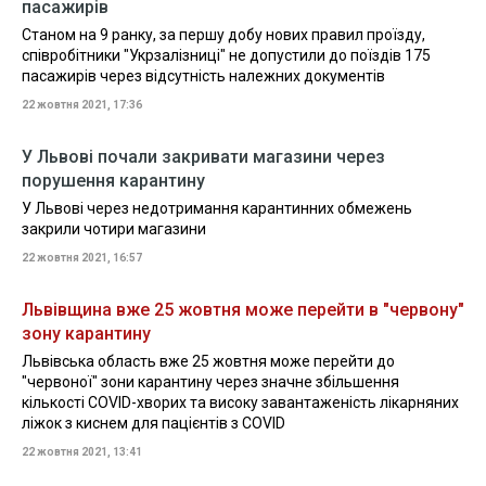
пасажирів
Станом на 9 ранку, за першу добу нових правил проїзду,
співробітники "Укрзалізниці" не допустили до поїздів 175
пасажирів через відсутність належних документів
22 жовтня 2021, 17:36
У Львові почали закривати магазини через
порушення карантину
У Львові через недотримання карантинних обмежень
закрили чотири магазини
22 жовтня 2021, 16:57
Львівщина вже 25 жовтня може перейти в "червону"
зону карантину
Львівська область вже 25 жовтня може перейти до
"червоної" зони карантину через значне збільшення
кількості COVID-хворих та високу завантаженість лікарняних
ліжок з киснем для пацієнтів з COVID
22 жовтня 2021, 13:41