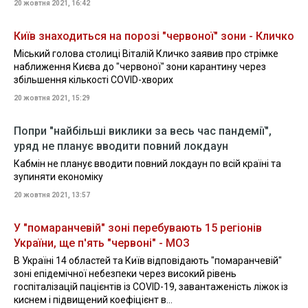
20 жовтня 2021, 16:42
Київ знаходиться на порозі "червоної" зони - Кличко
Міський голова столиці Віталій Кличко заявив про стрімке
наближення Києва до "червоної" зони карантину через
збільшення кількості COVID-хворих
20 жовтня 2021, 15:29
Попри "найбільші виклики за весь час пандемії",
уряд не планує вводити повний локдаун
Кабмін не планує вводити повний локдаун по всій країні та
зупиняти економіку
20 жовтня 2021, 13:57
У "помаранчевій" зоні перебувають 15 регіонів
України, ще п'ять "червоні" - МОЗ
В Україні 14 областей та Київ відповідають "помаранчевій"
зоні епідемічної небезпеки через високий рівень
госпіталізацій пацієнтів із COVID-19, завантаженість ліжок із
киснем і підвищений коефіцієнт в...