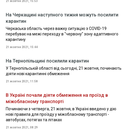
21 жовтня 2021, 15:53
На Черкащині наступного тижня можуть посилити
карантин
Черкаська область через важку ситуацію з COVID-19
перебуває на межі переходу в "червону" зону адаптивного
карантину
21 жовтня 2021, 15:44
На Тернопільщині посилили карантин
У Тернопільській області від сьогодні, 21 жовтня, починають
діяти нові карантинні обмеження
21 жовтня 2021, 11:58
В Україні почали діяти обмеження на проїзд в
міжобласному транспорті
Починаючи з четверга, 21 жовтня, в Україні введено у дію
нові правила для проїзду у міжобласному транспорті -
автобусах, потягах та літаках
21 жовтня 2021, 08:29