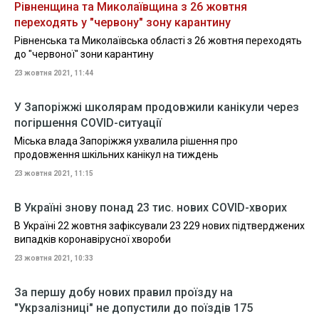
Рівненщина та Миколаївщина з 26 жовтня
переходять у "червону" зону карантину
Рівненська та Миколаївська області з 26 жовтня переходять
до "червоної" зони карантину
23 жовтня 2021, 11:44
У Запоріжжі школярам продовжили канікули через
погіршення COVID-ситуації
Міська влада Запоріжжя ухвалила рішення про
продовження шкільних канікул на тиждень
23 жовтня 2021, 11:15
В Україні знову понад 23 тис. нових COVID-хворих
В Україні 22 жовтня зафіксували 23 229 нових підтверджених
випадків коронавірусної хвороби
23 жовтня 2021, 10:33
За першу добу нових правил проїзду на
"Укрзалізниці" не допустили до поїздів 175