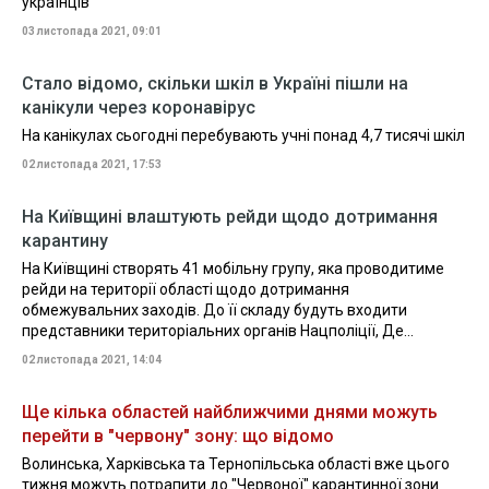
українців
03 листопада 2021, 09:01
Стало відомо, скільки шкіл в Україні пішли на
канікули через коронавірус
На канікулах сьогодні перебувають учні понад 4,7 тисячі шкіл
02 листопада 2021, 17:53
На Київщині влаштують рейди щодо дотримання
карантину
На Київщині створять 41 мобільну групу, яка проводитиме
рейди на території області щодо дотримання
обмежувальних заходів. До її складу будуть входити
представники територіальних органів Нацполіції, Де...
02 листопада 2021, 14:04
Ще кілька областей найближчими днями можуть
перейти в "червону" зону: що відомо
Волинська, Харківська та Тернопільська області вже цього
тижня можуть потрапити до "Червоної" карантинної зони