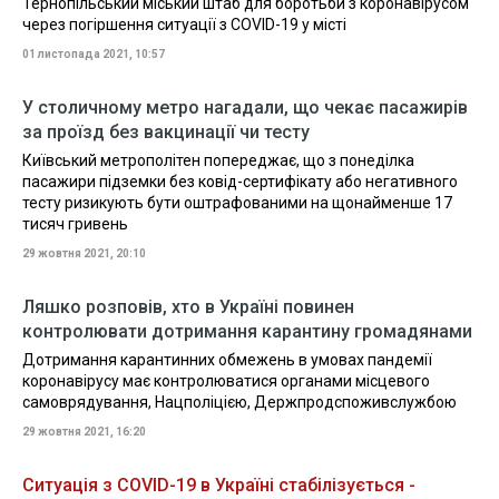
Тернопільський міський штаб для боротьби з коронавірусом
через погіршення ситуації з COVID-19 у місті
01 листопада 2021, 10:57
У столичному метро нагадали, що чекає пасажирів
за проїзд без вакцинації чи тесту
Київський метрополітен попереджає, що з понеділка
пасажири підземки без ковід-сертифікату або негативного
тесту ризикують бути оштрафованими на щонайменше 17
тисяч гривень
29 жовтня 2021, 20:10
Ляшко розповів, хто в Україні повинен
контролювати дотримання карантину громадянами
Дотримання карантинних обмежень в умовах пандемії
коронавірусу має контролюватися органами місцевого
самоврядування, Нацполіцією, Держпродспоживслужбою
29 жовтня 2021, 16:20
Ситуація з COVID-19 в Україні стабілізується -