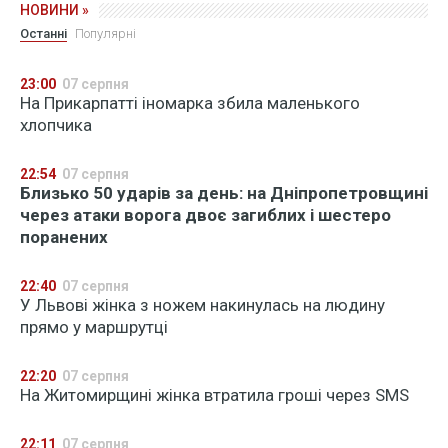
НОВИНИ »
Останні
Популярні
23:00
07 серпня
На Прикарпатті іномарка збила маленького
хлопчика
22:54
07 серпня
Близько 50 ударів за день: на Дніпропетровщині
через атаки ворога двоє загиблих і шестеро
поранених
22:40
07 серпня
У Львові жінка з ножем накинулась на людину
прямо у маршрутці
22:20
07 серпня
На Житомирщині жінка втратила гроші через SMS
22:11
07 серпня