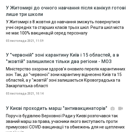
У Житомирі до очного навчання після канікул готові
лише три школи
У Житомирі з 8 жовтня до навчання зможуть повернутися
учні середніх та старших класів трьох шкіл. Решта шкіл міста
не має 100% вакцинацій серед персоналу
03 листопада 2021, 11:59
У "червоній" зоні карантину Київ і 15 областей, а в
"жовтій" залишилися тільки два регіони - МОЗ
Міністерство охорони здоров'я оновило перелік карантинних
зон. Так, до "червоної" зони карантину віднесено Київ та 15
областей, а у "жовтій" зоні залишається Кіровоградська та
Закарпатська області
03 листопада 2021, 10:14
У Києві проходить марш "антивакцинаторів"
Поруч із будівлею Верховної Ради у Києві розпочався так
званий марш за права, учасники якого виступають проти
примусової COVID-вакцинації та обмежень для не щеплених