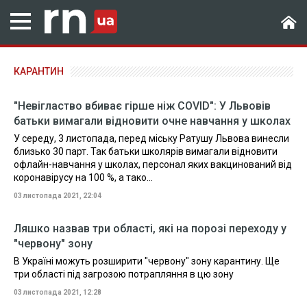
КАРАНТИН
"Невігластво вбиває гірше ніж COVID": У Львовів
батьки вимагали відновити очне навчання у школах
У середу, 3 листопада, перед міську Ратушу Львова винесли
близько 30 парт. Так батьки школярів вимагали відновити
офлайн-навчання у школах, персонал яких вакцинований від
коронавірусу на 100 %, а тако...
03 листопада 2021, 22:04
Ляшко назвав три області, які на порозі переходу у
"червону" зону
В Україні можуть розширити "червону" зону карантину. Ще
три області під загрозою потрапляння в цю зону
03 листопада 2021, 12:28