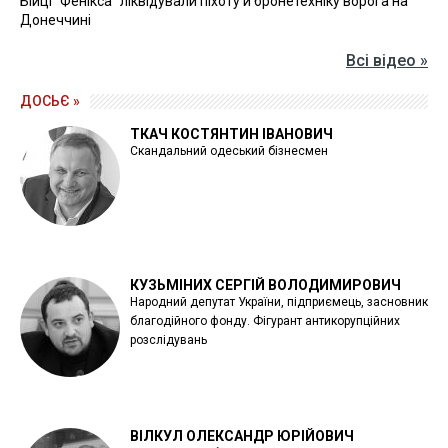
Бійці "Фенікса" ліквідували піхоту й бронетехніку ворога на
Донеччині
Всі відео »
ДОСЬЄ »
ТКАЧ КОСТЯНТИН ІВАНОВИЧ
Скандальний одеський бізнесмен
КУЗЬМІНИХ СЕРГІЙ ВОЛОДИМИРОВИЧ
Народний депутат України, підприємець, засновник
благодійного фонду. Фігурант антикорупційних
розслідувань
ВІЛКУЛ ОЛЕКСАНДР ЮРІЙОВИЧ