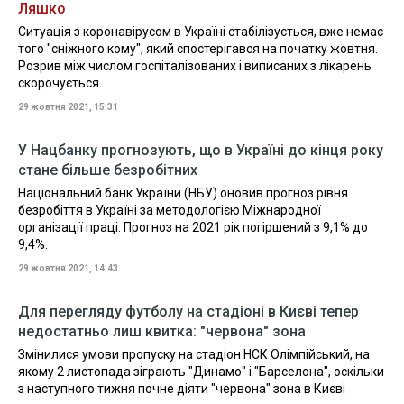
Ляшко
Ситуація з коронавірусом в Україні стабілізується, вже немає
того "сніжного кому", який спостерігався на початку жовтня.
Розрив між числом госпіталізованих і виписаних з лікарень
скорочується
29 жовтня 2021, 15:31
У Нацбанку прогнозують, що в Україні до кінця року
стане більше безробітних
Національний банк України (НБУ) оновив прогноз рівня
безробіття в Україні за методологією Міжнародної
організації праці. Прогноз на 2021 рік погіршений з 9,1% до
9,4%.
29 жовтня 2021, 14:43
Для перегляду футболу на стадіоні в Києві тепер
недостатньо лиш квитка: "червона" зона
Змінилися умови пропуску на стадіон НСК Олімпійський, на
якому 2 листопада зіграють "Динамо" і "Барселона", оскільки
з наступного тижня почне діяти "червона" зона в Києві