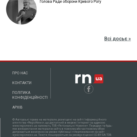
Голова Ради оборони Кривого Рогу
Всі досьє »
ПРО НАС
КОНТАКТИ
ПОЛІТИКА
КОНФІДЕНЦІЙНОСТІ
АРХІВ
© Авторські права на матеріали, розміщені на сайті Інформаційного
агентства «RegioNews», що доступний в мережі Інтернет за адресою:
www.regionews.ua належать ТОВ «Регіональні Новини». Передрук та будь-
яке використання матеріалів сайту в повному або частковому об'ємі
допускається виключно за умови публікації гіперпосилання на сайт
www.regionews.ua. Тексти поширюються нa умовах ліцензії CC-BY-SA ТОВ