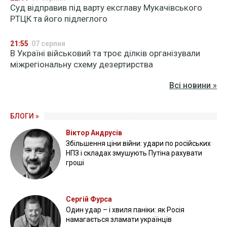
Суд відправив під варту ексглаву Мукачівського
РТЦК та його підлеглого
21:55
07 серпня
В Україні військовий та троє ділків організували
міжрегіональну схему дезертирства
Всі новини »
БЛОГИ »
Віктор Андрусів
Збільшення ціни війни: удари по російських
НПЗ і складах змушують Путіна рахувати
гроші
Сергій Фурса
Один удар – і хвиля паніки: як Росія
намагається зламати українців