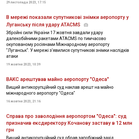
29 листопада 2023, 17:15
В мережі показали супутникові знімки аеропорту у
Луганську після удару ATACMS
Збройні сили України 17 жовтня завдали удару
далекобійними ракетами ATACMS по тимчасово
окупованому росіянами Міжнародному аеропорту
"Луганськ". У мережі з'явилися супутникові знімки наслідків
атаки
19 жовтня 2023, 10:39
ВАКС арештував майно аеропорту "Одеса"
Вищий антикорупційний суд наклав арешт на майно
міжнародного аеропорту "Одеса"
16 жовтня 2023, 21:16
Справа про заволодіння аеропортом "Одеса": суд
призначив ексдиректору Кочанову заставу в 12 млн
грн
Вищий антикорупційний суд обрав запобіжний захід