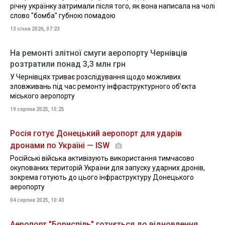
річну українку затримали після того, як вона написала на чолі
слово "бомба" губною помадою
13 січня 2026, 07:23
На ремонті злітної смуги аеропорту Чернівців
розтратили понад 3,3 млн грн
У Чернівцях триває розслідування щодо можливих
зловживань під час ремонту інфраструктурного об’єкта
міського аеропорту
19 серпня 2025, 15:25
Росія готує Донецький аеропорт для ударів
дронами по Україні — ISW
Російські війська активізують використання тимчасово
окупованих територій України для запуску ударних дронів,
зокрема готують до цього інфраструктуру Донецького
аеропорту
04 серпня 2025, 10:43
Аеропорт "Бориспіль" готується до відновлення