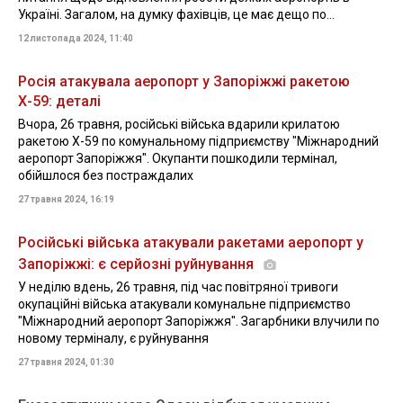
Україні. Загалом, на думку фахівців, це має дещо по...
12 листопада 2024, 11:40
Росія атакувала аеропорт у Запоріжжі ракетою
Х-59: деталі
Вчора, 26 травня, російські війська вдарили крилатою
ракетою Х-59 по комунальному підприємству "Міжнародний
аеропорт Запоріжжя". Окупанти пошкодили термінал,
обійшлося без постраждалих
27 травня 2024, 16:19
Російські війська атакували ракетами аеропорт у
Запоріжжі: є серйозні руйнування
У неділю вдень, 26 травня, під час повітряної тривоги
окупаційні війська атакували комунальне підприємство
"Міжнародний аеропорт Запоріжжя". Загарбники влучили по
новому терміналу, є руйнування
27 травня 2024, 01:30