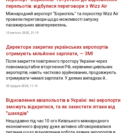
перельотів: відбулися переговори з Wizz Air
Міжнародний аеропорт "Бориспіль" та лоукостер Wizz Air
провели переговори щодо можливості запуску
пасажирських авіаперевезень.
13 лютого 2025, 21:19
Директори закритих українських аеропортів
отримують мільйонні зарплати, — ЗМІ
Після закриття повітряного простору України через
повномасштабне вторгнення РФ, керівники цивільних
аеропортів, навіть частково зруйнованих, продовжують
отримувати чималі зарплати. У деяких випадках й...
25 грудня 2024, 11:15
Відновлення авіапольотів в Україні: які аеропорти
зможуть відкритися, та як захистити літаки від
"шахедів"
Нещодавно під час 10-ого Київського міжнародного
економічного форуму дуже активно обговорювалися
питання щодо відновлення роботи деяких аеропортів в