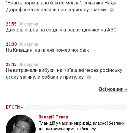
"Навіть нормально йти не могла": співачка Надя
Дорофєєва зізналась про серйозну травму
23:55
06 серпня
Дизель пішов на спад: які зараз цінники на АЗС
23:30
06 серпня
На Київщині на пляжі помер чоловік
23:15
06 серпня
Не витримали вибухи: на Київщині через російську
атаку загинули собаки з притулку
Всі новини »
БЛОГИ »
Валерій Пекар
План дій у часи зневіри: від власної безпеки
до підтримки армії та бізнесу