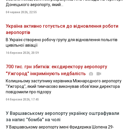
Донецького аеропорту, який...
04 червня 2026, 22:55
Україна активно готується до відновлення роботи
аеропортів
В Україні створено робочу групу для відновлення польотів
цивільної авіації
16 березня 2026, 20:59
700 тис. грн збитків: ексдиректору аеропорту
"Ужгород" інкримінують недбалість
Колишньому заступнику керівника Міжнародного аеропорту
"Ужгород", який тимчасово виконував обов'язки директора
повідомили про підозру
04 березня 2026, 17:45
У Варшавському аеропорту українку оштрафували
за напис "бомба" на чолі
У Варшавському аеропорту імені Фридерика Шопена 29-