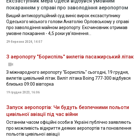
Ексзаступник мера Одеси відбувся умовним
покаранням у справі про заволодіння аеропортом
Вищий антикорупційний суд виніс вирок ексзаступнику
Одеського міського голови Анатолію Орловському у справі
про заволодіння майном аеропорту. Ексчиновник отримав
умовне покарання - 4,5 роки ув'язнення...
29 березня 2024, 14:07
З аеропорту "Бориспіль" вилетів пасажирський літак
З міжнародного аеропорту "Бориспіль" сьогодні, 19 грудня,
вилетів цивільний літак. Виліт літака Boing 777-300 відбувся
близько 09:00 вівторка
19 грудня 2023, 16:06
Запуск аеропортів: Чи будуть безпечними польоти
цивільної авіації під час війни
Останнім часом офіційні особи в Україні публічно заявляють
про можливість відкриття деяких аеропортів та поновлення
польотів цивільної авіації