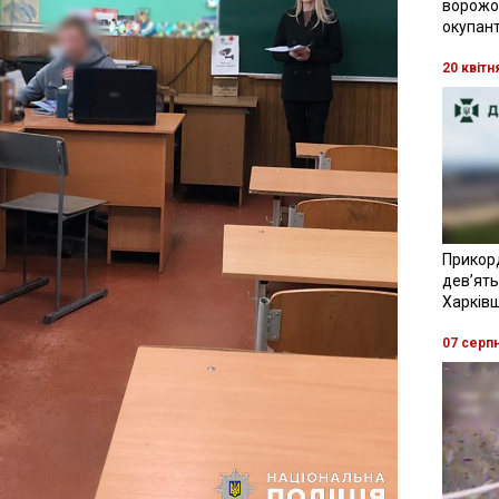
ворожої
окупант
20 квітн
Прикор
девʼять
Харків
07 серп