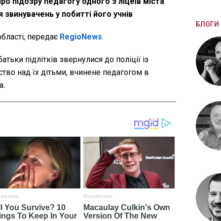
ро підозру педагогу одного з ліцеїв міста
 звинувачень у побитті його учнів
БЛОГИ 
області, передає
RegioNews
.
атьки підлітків звернулися до поліції із
тво над їх дітьми, вчинене педагогом в
а.