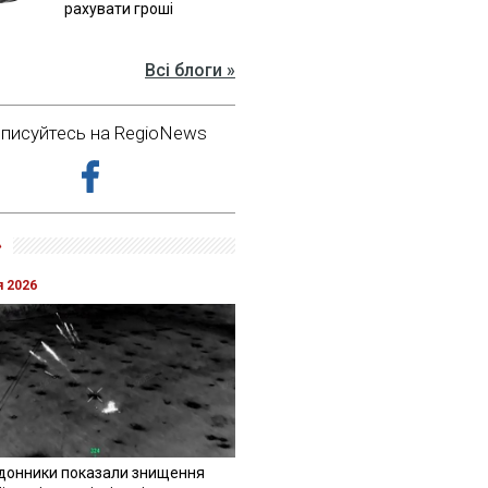
рахувати гроші
Всі блоги »
дписуйтесь на RegioNews
»
я 2026
донники показали знищення