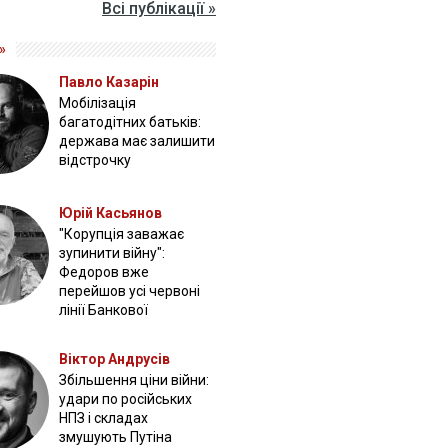
Всі публікації »
»
Павло Казарін
Мобілізація
багатодітних батьків:
держава має залишити
відстрочку
Юрій Касьянов
"Корупція заважає
зупинити війну":
Федоров вже
перейшов усі червоні
лінії Банкової
Віктор Андрусів
Збільшення ціни війни:
удари по російських
НПЗ і складах
змушують Путіна