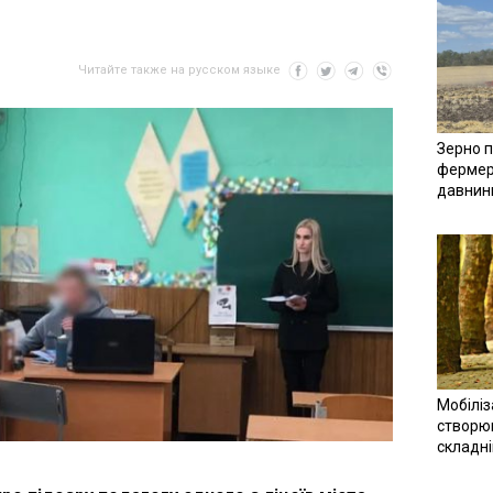
Читайте также на русском языке
Зерно п
фермер
давнин
Мобіліз
створюв
складн