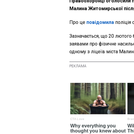
Правоохоронці оголосили п
Малина Житомирської після
Про це
повідомила
поліція 
Зазначається, що 20 лютого б
заявами про фізичне насильс
одному з ліцеїв міста Малин