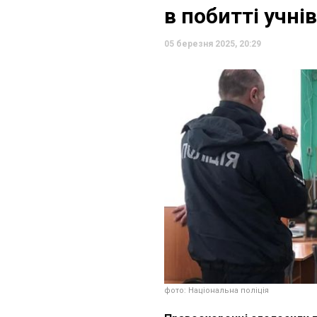
в побитті учнів
05 березня 2025, 20:29
фото: Національна поліція