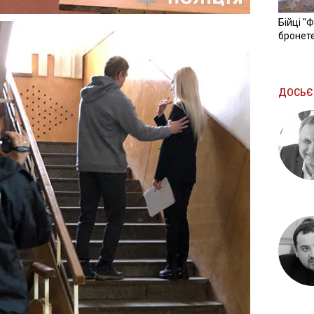
Бійці "
бронете
ДОСЬЄ