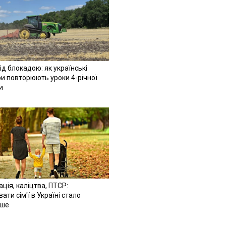
ід блокадою: як українські
и повторюють уроки 4-річної
и
ація, каліцтва, ПТСР:
ати сім'ї в Україні стало
іше