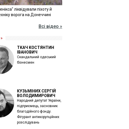
Фенікса" ліквідували піхоту й
хніку ворога на Донеччині
Всі відео »
 »
ТКАЧ КОСТЯНТИН
ІВАНОВИЧ
Скандальний одеський
бізнесмен
КУЗЬМІНИХ СЕРГІЙ
ВОЛОДИМИРОВИЧ
Народний депутат України,
підприємець, засновник
благодійного фонду.
Фігурант антикорупційних
розслідувань