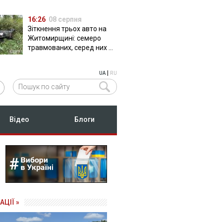
16:26
08 серпня
Зіткнення трьох авто на
Житомирщині: семеро
травмованих, серед них –
двоє дітей
|
UA
RU
Відео
Блоги
АЦІЇ »