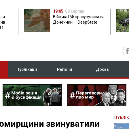
19:05
08 серпня
али
Війська РФ просунулися на
нив
Донеччині – DeepState
11
Публікації
Регіони
Досьє
ПУБЛІК
томирщини звинуватили