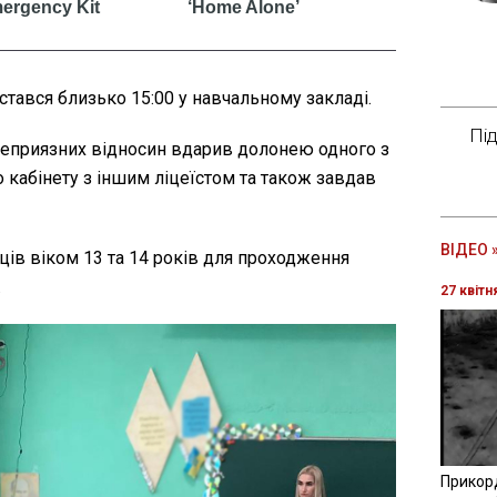
 стався близько 15:00 у навчальному закладі.
Пі
 неприязних відносин вдарив долонею одного з
о кабінету з іншим ліцеїстом та також завдав
ВІДЕО 
ців віком 13 та 14 років для проходження
.
27 квітн
Прикор