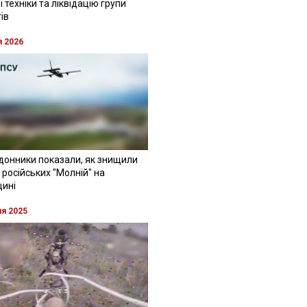
 техніки та ліквідацію групи
ів
я 2026
донники показали, як знищили
 російських "Молній" на
щині
ня 2025