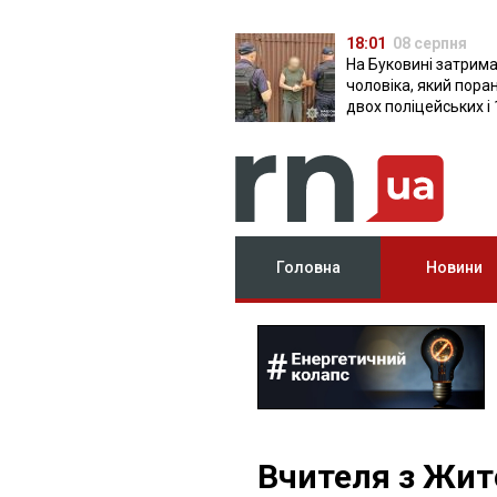
18:01
08 серпня
На Буковині затрим
чоловіка, який пора
двох поліцейських і 
днів ховався в лісі
Головна
Новини
Вчителя з Жи