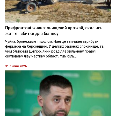
Прифронтові жнива: знищений врожай, скалічені
життя і збитки для бізнесу
Чуйка, бронежилет і шолом. Нині це звичайні атрибути
фермера на Херсонщині. У деяких районах спокійніше, та
чим ближчий Дніпро, який розділяє звільнену праву і
окуповану ліву частину області, тим біль...
31 липня 2026