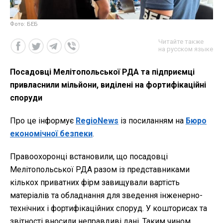
Фото: БЕБ
Читайте также
на русском языке
Посадовці Мелітопольської РДА та підприємці
привласнили мільйони, виділені на фортифікаційні
споруди
Про це інформує
RegioNews
із посиланням на
Бюро
економічної безпеки
.
Правоохоронці встановили, що посадовці
Мелітопольської РДА разом із представниками
кількох приватних фірм завищували вартість
матеріалів та обладнання для зведення інженерно-
технічних і фортифікаційних споруд. У кошторисах та
звітності вносили неправдиві дані. Таким чином,