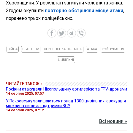
Херсонщини. У результаті загинули чоловік та жінка.
Згодом окупанти
повторно обстріляли місце атаки
,
поранено трьох поліцейських.
ВІЙНА
ОБСТРІЛИ
ХЕРСОНСЬКА ОБЛАСТЬ
АТАКА
РУЙНУВАННЯ
ЦИВІЛЬНІ
ЧИТАЙТЕ ТАКОЖ »
Росіяни атакували Нікопольщину артилерією та FPV-дронами
14 серпня 2025, 07:57
У Покровську залишаються понад 1300 цивільних: евакуація
можлива лише за підтримки ЗСУ
14 серпня 2025, 07:12
Всі новини »