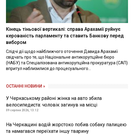
Кінець тіньової вертикалі: справа Арахамії руйнує
керованість парламенту та ставить Банкову перед
вибором
Слідчі дії щодо найближчого оточення Давида Арахамії
свідчать про те, що Національне антикорупційне бюро
(НАБУ) та Спеціалізована антикорупційна прокуратура (САП)
впритул наблизилися до процесуального...
ОСТАННІ НОВИНИ »
У Черкаському районі жінка на авто збила
велосипедиста: чоловік загинув на місці
09 серпня 2026, 13:12
На Черкащині водій жорстоко побив собаку палицею
та намагався переїхати іншу тварину