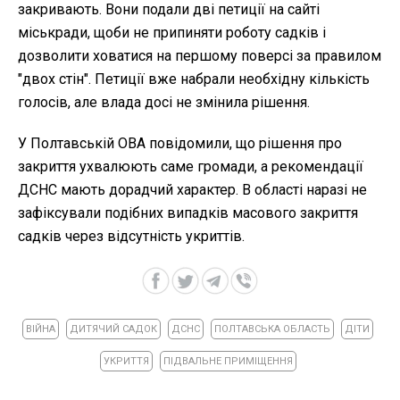
закривають. Вони подали дві петиції на сайті
міськради, щоби не припиняти роботу садків і
дозволити ховатися на першому поверсі за правилом
"двох стін". Петиції вже набрали необхідну кількість
голосів, але влада досі не змінила рішення.
У Полтавській ОВА повідомили, що рішення про
закриття ухвалюють саме громади, а рекомендації
ДСНС мають дорадчий характер. В області наразі не
зафіксували подібних випадків масового закриття
садків через відсутність укриттів.
ВІЙНА
ДИТЯЧИЙ САДОК
ДСНС
ПОЛТАВСЬКА ОБЛАСТЬ
ДІТИ
УКРИТТЯ
ПІДВАЛЬНЕ ПРИМІЩЕННЯ