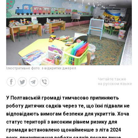
Ілюстративне фото: з відкритих джерел
Читайте также
на русском языке
У Полтавській громаді тимчасово припиняють
роботу дитячих садків через те, що їхні підвали не
відповідають вимогам безпеки для укриттів. Хоча
статус території з високим рівнем ризику для
громади встановлено щонайменше з літа 2024
року, призупинення роботи садків почали лише