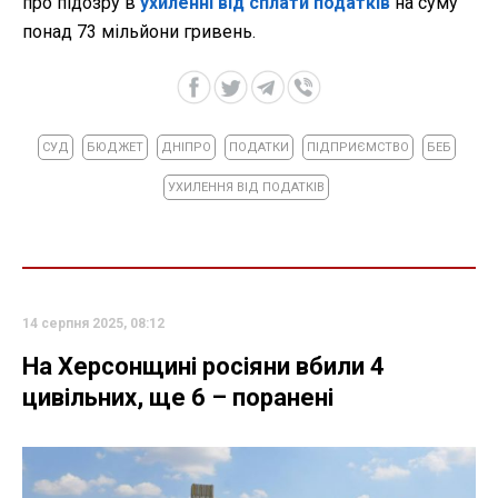
про підозру в
ухиленні від сплати податків
на суму
понад 73 мільйони гривень.
СУД
БЮДЖЕТ
ДНІПРО
ПОДАТКИ
ПІДПРИЄМСТВО
БЕБ
УХИЛЕННЯ ВІД ПОДАТКІВ
14 серпня 2025, 08:12
На Херсонщині росіяни вбили 4
цивільних, ще 6 – поранені