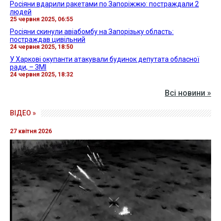
Росіяни вдарили ракетами по Запоріжжю: постраждали 2
людей
25 червня 2025, 06:55
Росіяни скинули авіабомбу на Запорізьку область:
постраждав цивільний
24 червня 2025, 18:50
У Харкові окупанти атакували будинок депутата обласної
ради, – ЗМІ
24 червня 2025, 18:32
Всі новини »
ВІДЕО »
27 квітня 2026