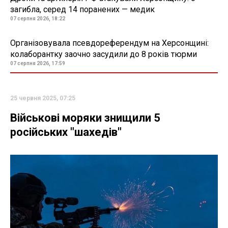
загибла, серед 14 поранених — медик
07 серпня 2026, 18:22
Організовувала псевдореферендум на Херсонщині:
колаборантку заочно засудили до 8 років тюрми
07 серпня 2026, 17:59
25 червня 2025, 07:25
Військові моряки знищили 5
російських "шахедів"