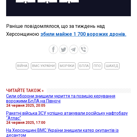
Раніше повідомлялося, що за тиждень над
Херсонщиною
збили майже 1 700 ворожих дронів.
ВІЙНА
ВМС УКРАЇНИ
МОРЯКИ
БПЛА
ППО
ШАХЕД
ЧИТАЙТЕ ТАКОЖ »
Сили оборони знищили укриття та позицію керування
ворожими БпЛА на Півночі
24 червня 2025, 20:05
Ракетні війська ЗСУ успішно атакували російську нафтобазу
"Атлас"
24 червня 2025, 17:00
На Херсонщині ВМС України знищили катер окупантів із
десантом