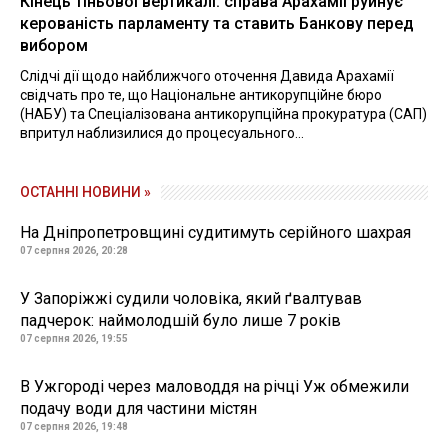
Кінець тіньової вертикалі: справа Арахамії руйнує
керованість парламенту та ставить Банкову перед
вибором
Слідчі дії щодо найближчого оточення Давида Арахамії
свідчать про те, що Національне антикорупційне бюро
(НАБУ) та Спеціалізована антикорупційна прокуратура (САП)
впритул наблизилися до процесуального...
ОСТАННІ НОВИНИ »
На Дніпропетровщині судитимуть серійного шахрая
07 серпня 2026, 20:28
У Запоріжжі судили чоловіка, який ґвалтував
падчерок: наймолодшій було лише 7 років
07 серпня 2026, 19:55
В Ужгороді через маловоддя на річці Уж обмежили
подачу води для частини містян
07 серпня 2026, 19:48