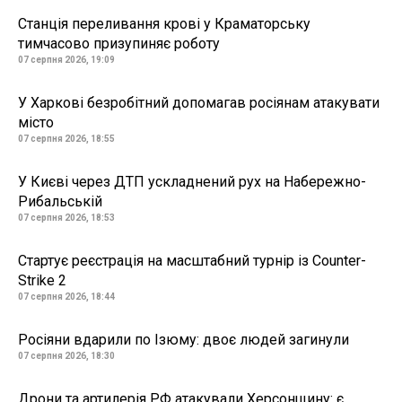
Станція переливання крові у Краматорську
тимчасово призупиняє роботу
07 серпня 2026, 19:09
У Харкові безробітний допомагав росіянам атакувати
місто
07 серпня 2026, 18:55
У Києві через ДТП ускладнений рух на Набережно-
Рибальській
07 серпня 2026, 18:53
Стартує реєстрація на масштабний турнір із Counter-
Strike 2
07 серпня 2026, 18:44
Росіяни вдарили по Ізюму: двоє людей загинули
07 серпня 2026, 18:30
Дрони та артилерія РФ атакували Херсонщину: є