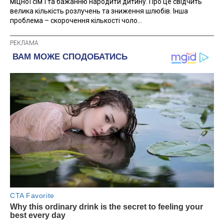
міцної сім'ї та бажанню народити дитину. Про це свідчить
велика кількість розлучень та зниження шлюбів. Інша
проблема – скорочення кількості чоло...