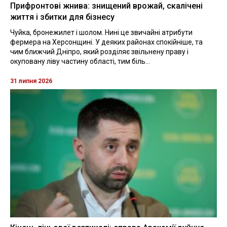
Прифронтові жнива: знищений врожай, скалічені
життя і збитки для бізнесу
Чуйка, бронежилет і шолом. Нині це звичайні атрибути
фермера на Херсонщині. У деяких районах спокійніше, та
чим ближчий Дніпро, який розділяє звільнену праву і
окуповану ліву частину області, тим біль...
31 липня 2026