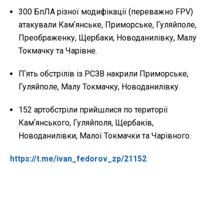
300 БпЛА різної модифікації (переважно FPV)
атакували Камʼянське, Приморське, Гуляйполе,
Преображенку, Щербаки, Новоданилівку, Малу
Токмачку та Чарівне.
Пʼять обстрілів із РСЗВ накрили Приморське,
Гуляйполе, Малу Токмачку, Новоданилівку.
152 артобстріли прийшлися по території
Камʼянського, Гуляйполя, Щербаків,
Новоданилівки, Малої Токмачки та Чарівного.
https://t.me/ivan_fedorov_zp/21152