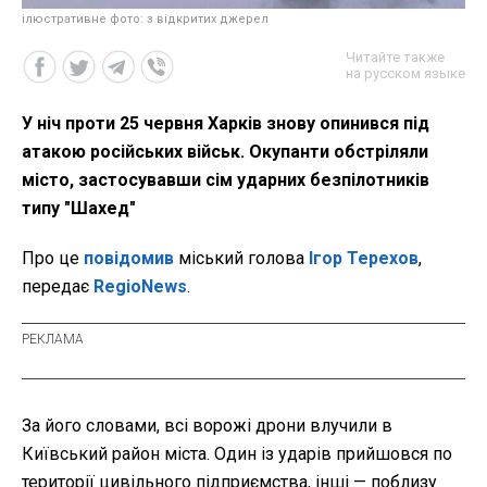
ілюстративне фото: з відкритих джерел
Читайте также
на русском языке
У ніч проти 25 червня Харків знову опинився під
атакою російських військ. Окупанти обстріляли
місто, застосувавши сім ударних безпілотників
типу "Шахед"
Про це
повідомив
міський голова
Ігор Терехов
,
передає
RegioNews
.
За його словами, всі ворожі дрони влучили в
Київський район міста. Один із ударів прийшовся по
території цивільного підприємства, інші — поблизу