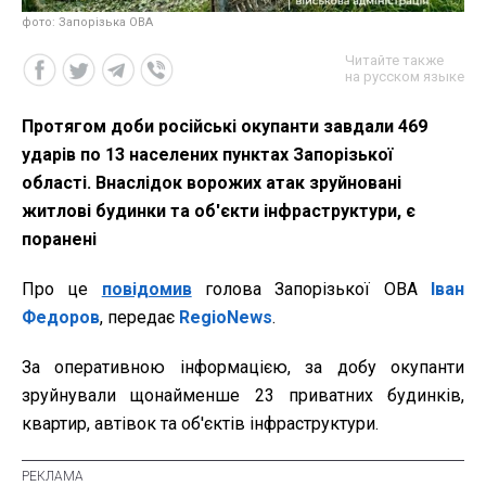
фото: Запорізька ОВА
Читайте также
на русском языке
Протягом доби російські окупанти завдали 469
ударів по 13 населених пунктах Запорізької
області. Внаслідок ворожих атак зруйновані
житлові будинки та об'єкти інфраструктури, є
поранені
Про це
повідомив
голова Запорізької ОВА
Іван
Федоров
, передає
RegioNews
.
За оперативною інформацією, за добу окупанти
зруйнували щонайменше 23 приватних будинків,
квартир, автівок та об'єктів інфраструктури.