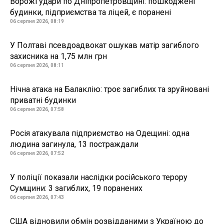
Ворожі удари по Дніпропетровщині: пошкоджені
будинки, підприємства та ліцей, є поранені
06 серпня 2026, 08:19
У Полтаві псевдоадвокат ошукав матір загиблого
захисника на 1,75 млн грн
06 серпня 2026, 08:11
Нічна атака на Балаклію: троє загиблих та зруйновані
приватні будинки
06 серпня 2026, 07:58
Росія атакувала підприємство на Одещині: одна
людина загинула, 13 постраждали
06 серпня 2026, 07:52
У поліції показали наслідки російського терору
Сумщини: 3 загиблих, 19 поранених
06 серпня 2026, 07:43
США відновили обмін розвідданими з Україною до