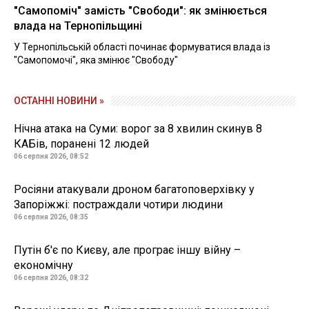
"Самопоміч" замість "Свободи": як змінюється
влада на Тернопільщині
У Тернопільській області починає формуватися влада із
"Самопомочі", яка змінює "Свободу"
ОСТАННІ НОВИНИ »
Нічна атака на Суми: ворог за 8 хвилин скинув 8
КАБів, поранені 12 людей
06 серпня 2026, 08:52
Росіяни атакували дроном багатоповерхівку у
Запоріжжі: постраждали чотири людини
06 серпня 2026, 08:35
Путін б'є по Києву, але програє іншу війну –
економічну
06 серпня 2026, 08:32