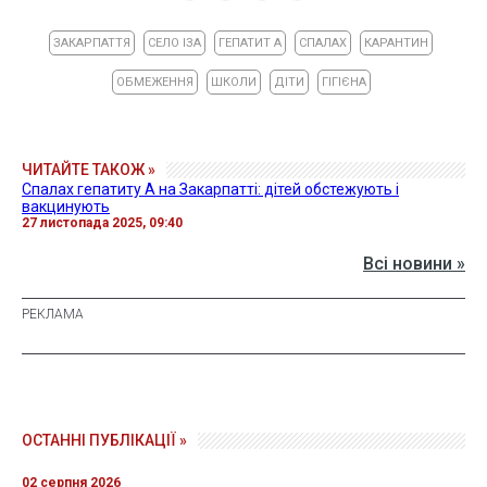
ЗАКАРПАТТЯ
СЕЛО ІЗА
ГЕПАТИТ А
СПАЛАХ
КАРАНТИН
ОБМЕЖЕННЯ
ШКОЛИ
ДІТИ
ГІГІЄНА
ЧИТАЙТЕ ТАКОЖ »
Спалах гепатиту А на Закарпатті: дітей обстежують і
вакцинують
27 листопада 2025, 09:40
Всі новини »
ОСТАННІ ПУБЛІКАЦІЇ »
02 серпня 2026