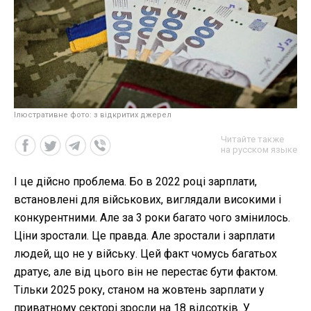
Ілюстративне фото: з відкритих джерел
Читайте также
на русском языке
І це дійсно проблема. Бо в 2022 році зарплати,
встановлені для військових, виглядали високими і
конкурентними. Але за 3 роки багато чого змінилось.
Ціни зростали. Це правда. Але зростали і зарплати
людей, що не у війську. Цей факт чомусь багатьох
дратує, але від цього він не перестає бути фактом.
Тільки 2025 року, станом на жовтень зарплати у
приватному секторі зросли на 18 відсотків. У