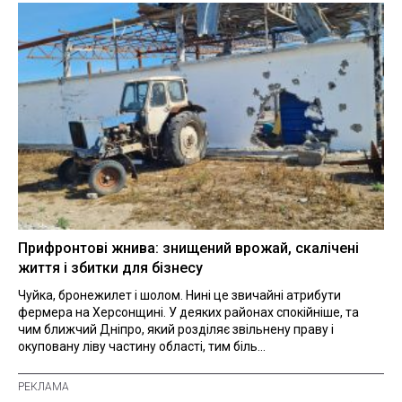
Прифронтові жнива: знищений врожай, скалічені
життя і збитки для бізнесу
Чуйка, бронежилет і шолом. Нині це звичайні атрибути
фермера на Херсонщині. У деяких районах спокійніше, та
чим ближчий Дніпро, який розділяє звільнену праву і
окуповану ліву частину області, тим біль...