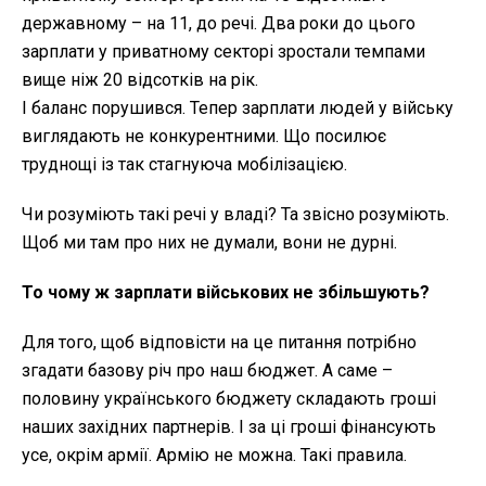
державному – на 11, до речі. Два роки до цього
зарплати у приватному секторі зростали темпами
вище ніж 20 відсотків на рік.
І баланс порушився. Тепер зарплати людей у війську
виглядають не конкурентними. Що посилює
труднощі із так стагнуюча мобілізацією.
Чи розуміють такі речі у владі? Та звісно розуміють.
Щоб ми там про них не думали, вони не дурні.
То чому ж зарплати військових не збільшують?
Для того, щоб відповісти на це питання потрібно
згадати базову річ про наш бюджет. А саме –
половину українського бюджету складають гроші
наших західних партнерів. І за ці гроші фінансують
усе, окрім армії. Армію не можна. Такі правила.