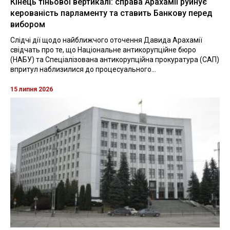
Кінець тіньової вертикалі: справа Арахамії руйнує
керованість парламенту та ставить Банкову перед
вибором
Слідчі дії щодо найближчого оточення Давида Арахамії
свідчать про те, що Національне антикорупційне бюро
(НАБУ) та Спеціалізована антикорупційна прокуратура (САП)
впритул наблизилися до процесуального...
15 липня 2026