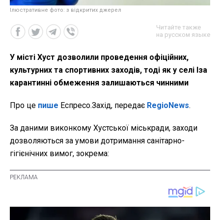
Ілюстративне фото: з відкритих джерел
Читайте также
на русском языке
У місті Хуст дозволили проведення офіційних,
культурних та спортивних заходів, тоді як у селі Іза
карантинні обмеження залишаються чинними
Про це
пише
Еспресо.Захід, передає
RegioNews
.
За даними виконкому Хустської міськради, заходи
дозволяються за умови дотримання санітарно-
гігієнічних вимог, зокрема: