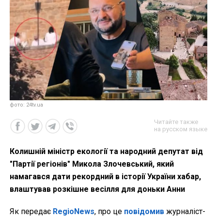
фото: 24tv.ua
Читайте также
на русском языке
Колишній міністр екології та народний депутат від
"Партії регіонів" Микола Злочевський, який
намагався дати рекордний в історії України хабар,
влаштував розкішне весілля для доньки Анни
Як передає
RegioNews
, про це
повідомив
журналіст-