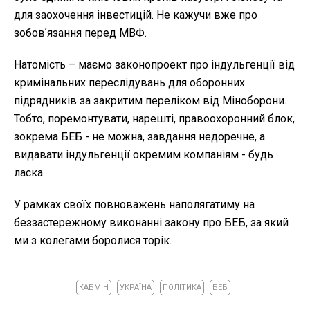
для заохочення інвестицій. Не кажучи вже про
зобовʼязання перед МВФ.
Натомість – маємо законопроект про індульгенції від
кримінальних переслідувань для оборонних
підрядників за закритим переліком від Міноборони.
Тобто, поремонтувати, нарешті, правоохоронний блок,
зокрема БЕБ - не можна, завдання недоречне, а
видавати індульгенції окремим компаніям - будь
ласка.
У рамках своїх повноважень наполягатиму на
беззастережному виконанні закону про БЕБ, за який
ми з колегами боролися торік.
КАБМІН
УКРАЇНА
ПОЛІТИКА
БЕБ