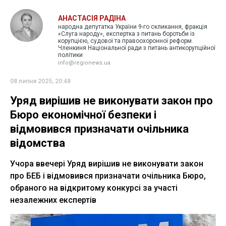
АНАСТАСІЯ РАДІНА
народна депутатка України 9-го скликання, фракція
«Слуга народу», експертка з питань боротьби із
корупцією, судової та правоохоронної реформ.
Членкиня Національної ради з питань антикорупційної
політики
info@regionews.ua
08 липня 2025, 20:48
Уряд вирішив не виконувати закон про
Бюро економічної безпеки і
відмовився призначати очільника
відомства
Учора ввечері Уряд вирішив не виконувати закон
про БЕБ і відмовився призначати очільника Бюро,
обраного на відкритому конкурсі за участі
незалежних експертів