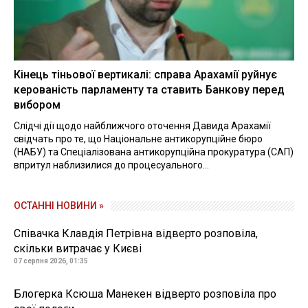
Кінець тіньової вертикалі: справа Арахамії руйнує
керованість парламенту та ставить Банкову перед
вибором
Слідчі дії щодо найближчого оточення Давида Арахамії
свідчать про те, що Національне антикорупційне бюро
(НАБУ) та Спеціалізована антикорупційна прокуратура (САП)
впритул наблизилися до процесуального...
ОСТАННІ НОВИНИ »
Співачка Клавдія Петрівна відверто розповіла,
скільки витрачає у Києві
07 серпня 2026, 01:35
Блогерка Ксюша Манекен відверто розповіла про