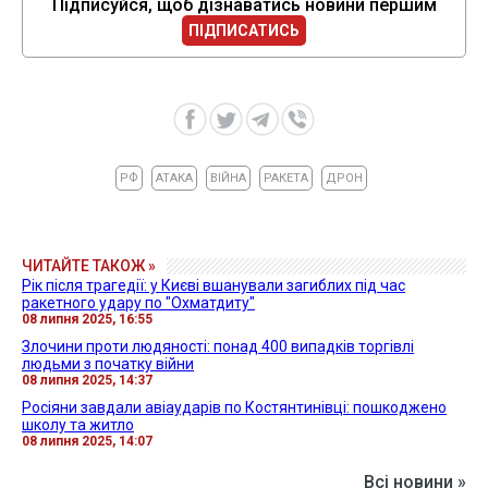
Підписуйся, щоб дізнаватись новини першим
ПІДПИСАТИСЬ
РФ
АТАКА
ВІЙНА
РАКЕТА
ДРОН
ЧИТАЙТЕ ТАКОЖ »
Рік після трагедії: у Києві вшанували загиблих під час
ракетного удару по "Охматдиту"
08 липня 2025, 16:55
Злочини проти людяності: понад 400 випадків торгівлі
людьми з початку війни
08 липня 2025, 14:37
Росіяни завдали авіаударів по Костянтинівці: пошкоджено
школу та житло
08 липня 2025, 14:07
Всі новини »