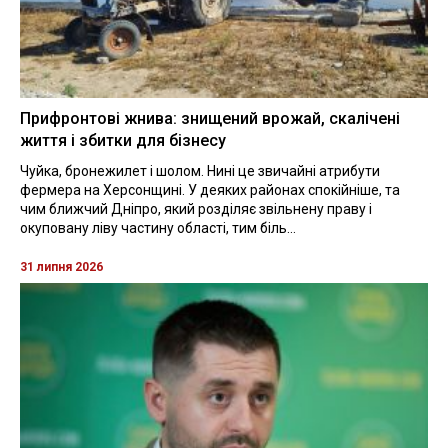
Прифронтові жнива: знищений врожай, скалічені
життя і збитки для бізнесу
Чуйка, бронежилет і шолом. Нині це звичайні атрибути
фермера на Херсонщині. У деяких районах спокійніше, та
чим ближчий Дніпро, який розділяє звільнену праву і
окуповану ліву частину області, тим біль...
31 липня 2026