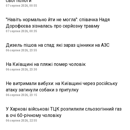
свої пологи
07 серпня 2026, 00:55
"Навіть нормально йти не могла": співачка Надя
Дорофєєва зізналась про серйозну травму
07 серпня 2026, 00:35
Дизель пішов на спад: які зараз цінники на АЗС
06 серпня 2026, 23:55
На Київщині на пляжі помер чоловік
06 серпня 2026, 23:30
Не витримали вибухи: на Київщині через російську
атаку загинули собаки з притулку
06 серпня 2026, 23:15
У Харкові військові ТЦК розпилили сльозогінний газ
в очі 60-річному чоловіку
06 серпня 2026, 22:55