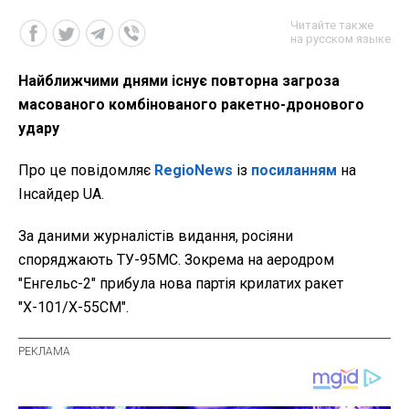
Читайте также
на русском языке
Найближчими днями існує повторна загроза
масованого комбінованого ракетно-дронового
удару
Про це повідомляє
RegioNews
із
посиланням
на
Інсайдер UA.
За даними журналістів видання, росіяни
споряджають ТУ-95МС. Зокрема на аеродром
"Енгельс-2" прибула нова партія крилатих ракет
"Х-101/Х-55CM".