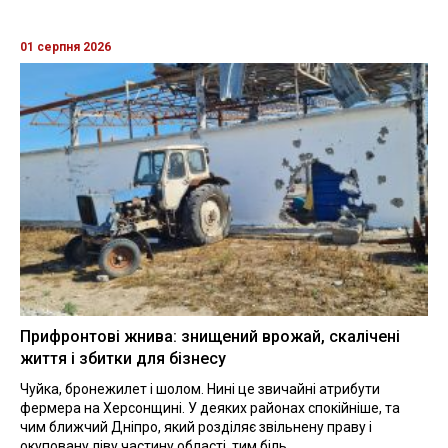
01 серпня 2026
Прифронтові жнива: знищений врожай, скалічені
життя і збитки для бізнесу
Чуйка, бронежилет і шолом. Нині це звичайні атрибути
фермера на Херсонщині. У деяких районах спокійніше, та
чим ближчий Дніпро, який розділяє звільнену праву і
окуповану ліву частину області, тим біль...