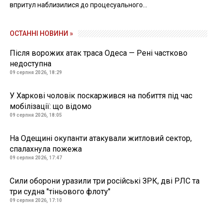
впритул наблизилися до процесуального...
ОСТАННІ НОВИНИ »
Після ворожих атак траса Одеса — Рені частково
недоступна
09 серпня 2026, 18:29
У Харкові чоловік поскаржився на побиття під час
мобілізації: що відомо
09 серпня 2026, 18:05
На Одещині окупанти атакували житловий сектор,
спалахнула пожежа
09 серпня 2026, 17:47
Сили оборони уразили три російські ЗРК, дві РЛС та
три судна "тіньового флоту"
09 серпня 2026, 17:10