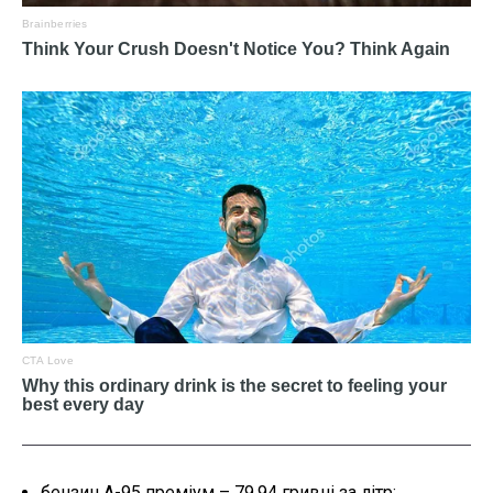
бензин А-95 преміум – 79,94 гривні за літр;