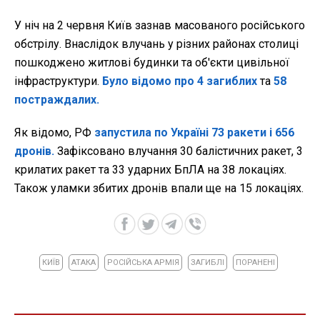
У ніч на 2 червня Київ зазнав масованого російського
обстрілу. Внаслідок влучань у різних районах столиці
пошкоджено житлові будинки та об'єкти цивільної
інфраструктури.
Було відомо про 4 загиблих
та
58
постраждалих.
Як відомо, РФ
запустила по Україні 73 ракети і 656
дронів.
Зафіксовано влучання 30 балістичних ракет, 3
крилатих ракет та 33 ударних БпЛА на 38 локаціях.
Також уламки збитих дронів впали ще на 15 локаціях.
КИЇВ
АТАКА
РОСІЙСЬКА АРМІЯ
ЗАГИБЛІ
ПОРАНЕНІ