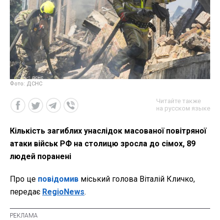
Фото: ДСНС
Читайте также
на русском языке
Кількість загиблих унаслідок масованої повітряної
атаки військ РФ на столицю зросла до сімох, 89
людей поранені
Про це
повідомив
міський голова Віталій Кличко,
передає
RegioNews
.