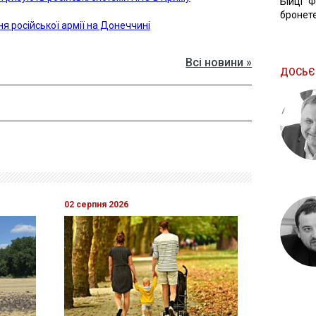
Бійці "
бронете
я російської армії на Донеччині
Всі новини »
ДОСЬЄ
02 серпня 2026