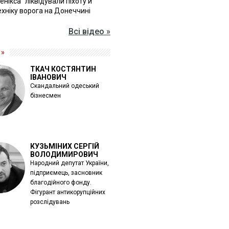
Фенікса" ліквідували піхоту й
хніку ворога на Донеччині
Всі відео »
 »
ТКАЧ КОСТЯНТИН
ІВАНОВИЧ
Скандальний одеський
бізнесмен
КУЗЬМІНИХ СЕРГІЙ
ВОЛОДИМИРОВИЧ
Народний депутат України,
підприємець, засновник
благодійного фонду.
Фігурант антикорупційних
розслідувань