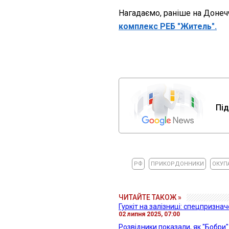
Нагадаємо, раніше на Донечч
комплекс РЕБ "Житель".
Під
РФ
ПРИКОРДОННИКИ
ОКУП
ЧИТАЙТЕ ТАКОЖ »
Гуркіт на залізниці: спецпризна
02 липня 2025, 07:00
Розвідники показали, як "Бобри"