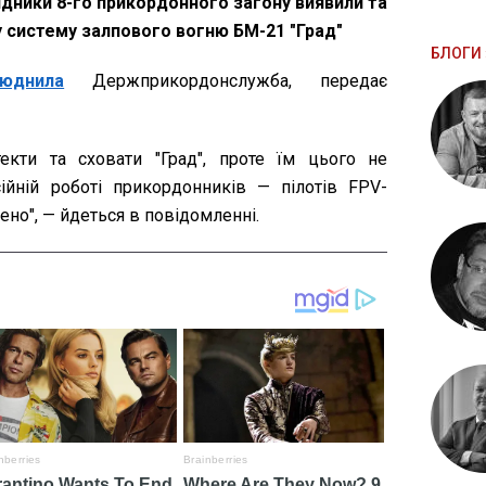
ідники 8-го прикордонного загону виявили та
 систему залпового вогню БМ-21 "Град"
БЛОГИ 
люднила
Держприкордонслужба, передає
текти та сховати "Град", проте їм цього не
ійній роботі прикордонників — пілотів FPV-
ено", — йдеться в повідомленні.