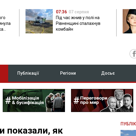
07:36
07 серпня
ого
Під час жнив у полі на
гинула
Рівненщині спалахнув
ка
комбайн
нок
Публікації
Регіони
Досьє
ПУБЛІК
 показали, як