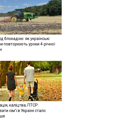
ід блокадою: як українські
и повторюють уроки 4-річної
и
ація, каліцтва, ПТСР:
ати сім'ї в Україні стало
іше