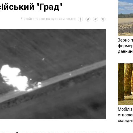
ійський "Град"
Читайте также на русском языке
Зерно п
фермер
давнин
Мобіліз
створюв
складн