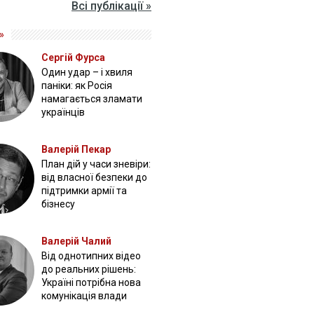
Всі публікації »
»
Сергій Фурса
Один удар – і хвиля
паніки: як Росія
намагається зламати
українців
Валерій Пекар
План дій у часи зневіри:
від власної безпеки до
підтримки армії та
бізнесу
Валерій Чалий
Від однотипних відео
до реальних рішень:
Україні потрібна нова
комунікація влади