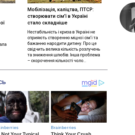
Мобілізація, каліцтва, ПТСР:
створювати сім'ї в Україні
ої
стало складніше
Нестабільність і криза в Україні не
сприяють створенню міцної сім'ї та
бажанню народити дитину. Про це
вала
свідчить велика кількість розлучень
та зниження шлюбів. Інша проблема
– скорочення кількості чоло...