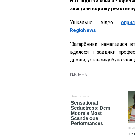
На Півдні України аеророзв
знищили ворожу реактивну
Унікальне відео
опри
RegioNews
.
"Загарбники намагалися в
вдалося, і завдяки профес
дронів, установку було знищ