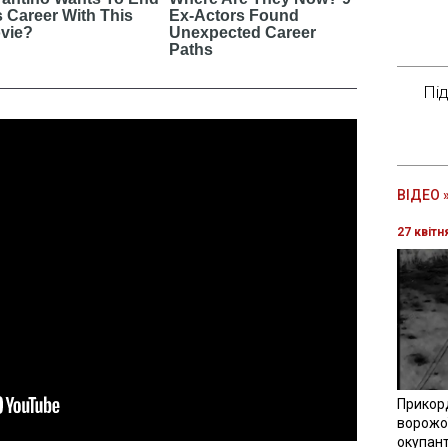
Пі
ВІДЕО 
27 квітн
Прикор
ворожої
окупант