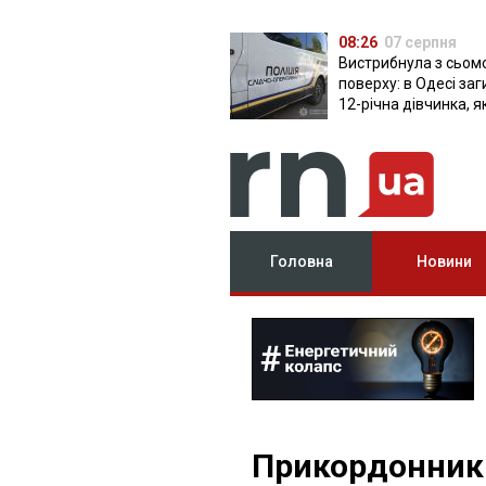
08:26
07 серпня
Вистрибнула з сьом
поверху: в Одесі за
12-річна дівчинка, я
приїхала на відпочи
Головна
Новини
Прикордонники