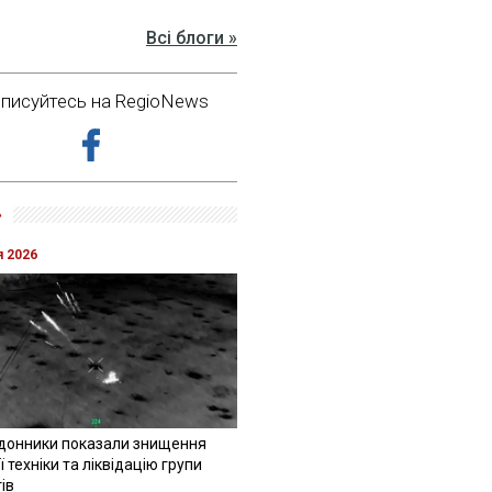
Всі блоги »
дписуйтесь на RegioNews
»
я 2026
донники показали знищення
 техніки та ліквідацію групи
ів