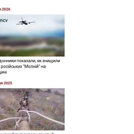
я 2026
донники показали, як знищили
 російських "Молній" на
щині
ня 2025