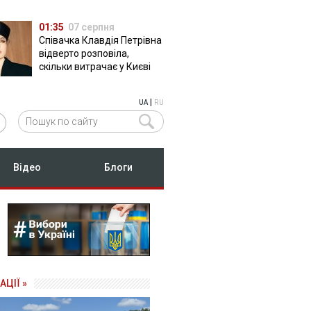
01:35
07 серпня
Співачка Клавдія Петрівна
відверто розповіла,
скільки витрачає у Києві
|
UA
RU
Відео
Блоги
АЦІЇ »