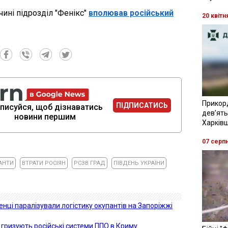
ині підрозділ "Фенікс"
вполював російський
20 квітн
Прикор
ПІДПИСАТИСЬ
писуйся, щоб дізнаватись
девʼять
новини першим
Харків
07 серп
АНТИ
ВТРАТИ РОСІЯН
РСЗВ ГРАД
ПІВДЕНЬ УКРАЇНИ
ченці паралізували логістику окупантів на Запоріжжі
 гризують російські системи ППО в Криму