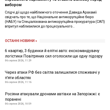
вибором
Слідчі дії щодо найближчого оточення Давида Арахамії
свідчать про те, що Національне антикорупційне бюро
(НАБУ) та Спеціалізована антикорупційна прокуратура (САП)
впритул наблизилися до процесуального...
ОСТАННІ НОВИНИ »
6 квартир, 3 будинки й елітні авто: екскомандувачу
логістики Повітряних сил оголосили ще одну підозру
06 серпня 2026, 11:29
Через атаки РФ без світла залишилися споживачі у
п'яти областях
06 серпня 2026, 11:16
Росіяни атакували дронами автівки на Запоріжжі: є
поранені
06 серпня 2026, 10:59