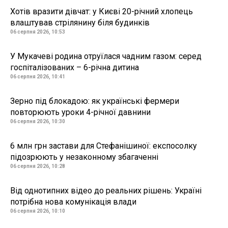
Хотів вразити дівчат: у Києві 20-річний хлопець
влаштував стрілянину біля будинків
06 серпня 2026, 10:53
У Мукачеві родина отруїлася чадним газом: серед
госпіталізованих – 6-річна дитина
06 серпня 2026, 10:41
Зерно під блокадою: як українські фермери
повторюють уроки 4-річної давнини
06 серпня 2026, 10:30
6 млн грн застави для Стефанішиної: експосолку
підозрюють у незаконному збагаченні
06 серпня 2026, 10:28
Від однотипних відео до реальних рішень: Україні
потрібна нова комунікація влади
06 серпня 2026, 10:10