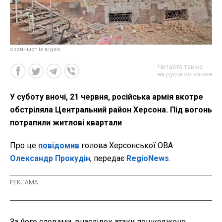
скриншот із відео
Читайте также
на русском языке
У суботу вночі, 21 червня, російська армія вкотре
обстріляла Центральний район Херсона. Під вогонь
потрапили житлові квартали
Про це
повідомив
голова Херсонської ОВА
Олександр Прокудін
, передає
RegioNews
.
За його словами, внаслідок атаки пошкоджено