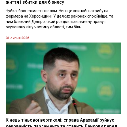
життя і збитки для бізнесу
Чуйка, бронежилет і шолом. Нині це звичайні атрибути
фермера на Херсонщині. У деяких районах спокійніше, та
чим ближчий Дніпро, який розділяє звільнену праву і
окуповану ліву частину області, тим біль...
31 липня 2026
Кінець тіньової вертикалі: справа Арахамії руйнує
керованість парламенту та ставить Банкову перед