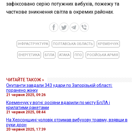
зафіксовано серію потужних вибухів, пожежу та
часткове зникнення світла в окремих районах.
ІНФРАСТРУКТУРА
ПОЛТАВСЬКА ОБЛАСТЬ
КРЕМЕНЧУК
ЕНЕРГЕТИКА
БПЛА
АТАКА
ППО
РОСІЙСЬКА АРМІЯ
ЧИТАЙТЕ ТАКОЖ »
Окупанти завдали 343 удари по Запорізькій області:
поранено жінку
21 червня 2025, 09:26
Кременчук у вогні: росіяни вдарили по місту БпЛА і
крилатими ракетами
21 червня 2025, 08:44
На Херсонщині чоловік отримав вибухову травму, взявши в
руки дрон
20 червня 2025, 17:39