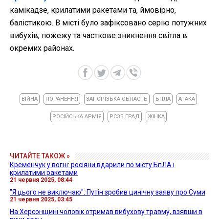
камікадзе, крилатими ракетами та, ймовірно,
балістикою. В місті було зафіксовано серію потужних
вибухів, пожежу та часткове зникнення світла в
окремих районах.
ВІЙНА
ПОРАНЕННЯ
ЗАПОРІЗЬКА ОБЛАСТЬ
БПЛА
АТАКА
РОСІЙСЬКА АРМІЯ
РСЗВ ГРАД
ЖІНКА
ЧИТАЙТЕ ТАКОЖ »
Кременчук у вогні: росіяни вдарили по місту БпЛА і
крилатими ракетами
21 червня 2025, 08:44
"Я цього не виключаю": Путін зробив цинічну заяву про Суми
21 червня 2025, 03:45
На Херсонщині чоловік отримав вибухову травму, взявши в