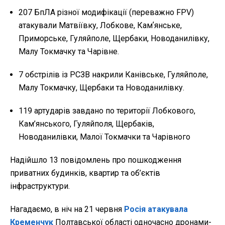
207 БпЛА різної модифікації (переважно FPV)
атакували Матвіївку, Лобкове, Камʼянське,
Приморське, Гуляйполе, Щербаки, Новоданилівку,
Малу Токмачку та Чарівне.
7 обстрілів із РСЗВ накрили Канівське, Гуляйполе,
Малу Токмачку, Щербаки та Новоданилівку.
119 артударів завдано по території Лобкового,
Кам’янського, Гуляйполя, Щербаків,
Новоданилівки, Малої Токмачки та Чарівного
Надійшло 13 повідомлень про пошкодження
приватних будинків, квартир та об’єктів
інфраструктури.
Нагадаємо, в ніч на 21 червня
Росія атакувала
Кременчук
Полтавської області одночасно дронами-