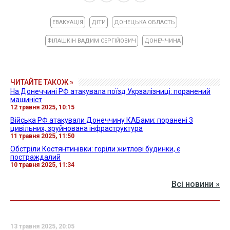
ЕВАКУАЦІЯ
ДІТИ
ДОНЕЦЬКА ОБЛАСТЬ
ФІЛАШКІН ВАДИМ СЕРГІЙОВИЧ
ДОНЕЧЧИНА
ЧИТАЙТЕ ТАКОЖ »
На Донеччині РФ атакувала поїзд Укрзалізниці: поранений
машиніст
12 травня 2025, 10:15
Війська РФ атакували Донеччину КАБами: поранені 3
цивільних, зруйнована інфраструктура
11 травня 2025, 11:50
Обстріли Костянтинівки: горіли житлові будинки, є
постраждалий
10 травня 2025, 11:34
Всі новини »
13 травня 2025, 20:05