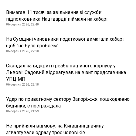
Вимагав 11 тисяч за звільнення зі служби:
підполковника Нацгвардії піймали на хабарі
06 серпня 2026, 22:40
На Сумщині чиновники податкової вимагали хабарі,
щоб "не було проблем"
06 серпня 2026, 22:20
Скандал на відкритті реабілітаційного корпусу у
Львові: Садовий відреагував на візит представника
УПЦ МП
06 серпня 2026, 22:18
Удар по приватному сектору Запоріжжя: пошкоджено
будинки, є постраждала
06 серпня 2026, 21:59
Не прийняли відмову: на Київщині дівчину
зґвалтували одразу троє чоловіків