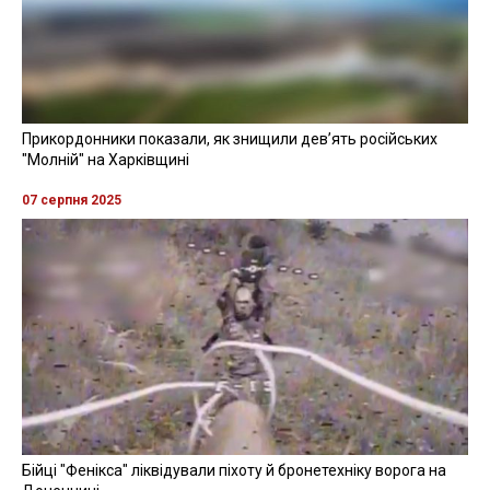
Прикордонники показали, як знищили девʼять російських
"Молній" на Харківщині
07 серпня 2025
Бійці "Фенікса" ліквідували піхоту й бронетехніку ворога на