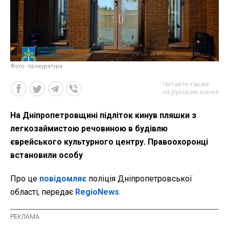
Фото: прокуратура
Читайте также
на русском языке
На Дніпропетровщині підліток кинув пляшки з
легкозаймистою речовиною в будівлю
єврейського культурного центру. Правоохоронці
встановили особу
Про це
повідомляє
поліція Дніпропетровської
області, передає
RegioNews
.