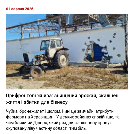
01 серпня 2026
Прифронтові жнива: знищений врожай, скалічені
життя і збитки для бізнесу
Чуйка, бронежилет і шолом. Нині це звичайні атрибути
фермера на Херсонщині. У деяких районах спокійніше, та
чим ближчий Дніпро, який розділяє звільнену праву і
окуповану ліву частину області, тим біль...