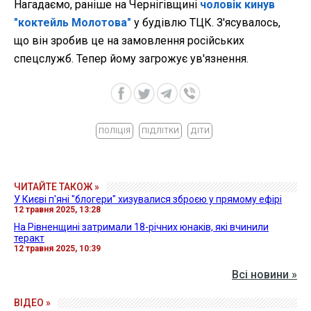
Нагадаємо, раніше на Чернігівщині
чоловік кинув
"коктейль Молотова"
у будівлю ТЦК. З'ясувалось,
що він зробив це на замовлення російських
спецслужб. Тепер йому загрожує ув'язнення.
ПОЛІЦІЯ
ПІДЛІТКИ
ДІТИ
ЧИТАЙТЕ ТАКОЖ »
У Києві п'яні "блогери" хизувалися зброєю у прямому ефірі
12 травня 2025, 13:28
На Рівненщині затримали 18-річних юнаків, які вчинили
теракт
12 травня 2025, 10:39
Всі новини »
ВІДЕО »