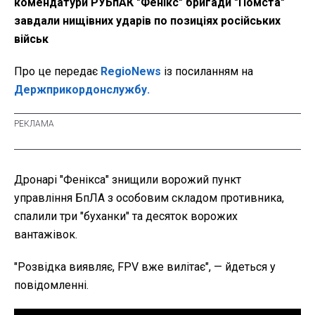
комендатури РУБпАК "Фенікс" бригади "Помста"
завдали нищівних ударів по позиціях російських
військ
Про це передає
RegioNews
із посиланням на
Держприкордонслужбу.
Дронарі "Фенікса" знищили ворожий пункт
управління БпЛА з особовим складом противника,
спалили три "буханки" та десяток ворожих
вантажівок.
"Розвідка виявляє, FPV вже вилітає", — йдеться у
повідомленні.