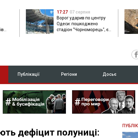
17:27
07 серпня
Ворог ударив по центру
Одеси: пошкоджено
ів
стадіон "Чорноморець", є
ла: в
постраждала
Публікації
Регіони
Досьє
ПУБЛІК
ують дефіцит полуниці: