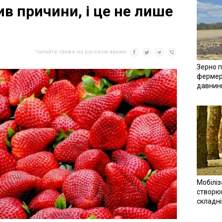
в причини, і це не лише
Читайте также на русском языке
Зерно п
фермер
давнин
Мобіліз
створюв
складн