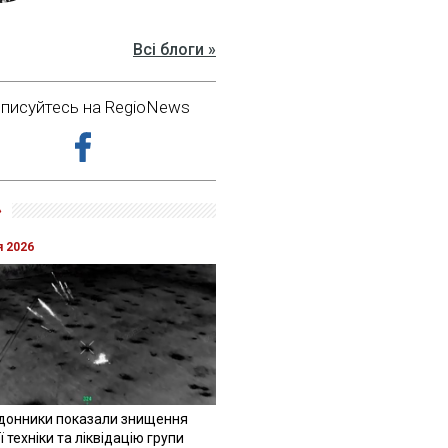
Всі блоги »
дписуйтесь на RegioNews
»
я 2026
донники показали знищення
 техніки та ліквідацію групи