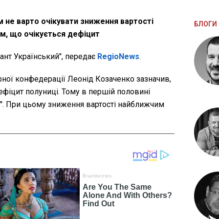
м не варто очікувати зниження вартості
БЛОГИ 
им, що очікується дефіцит
нт Український", передає
RegioNews
.
рної конфедерації Леонід Козаченко зазначив,
ефіцит полуниці. Тому в першій половині
я". При цьому зниження вартості найближчим