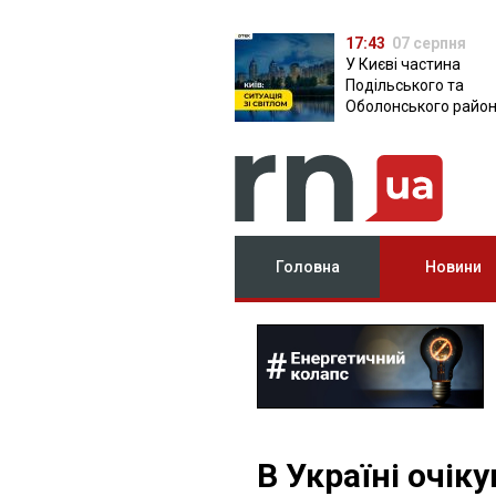
17:43
07 серпня
У Києві частина
Подільського та
Оболонського район
залишилася без світ
чому причина
Головна
Новини
В Україні очік