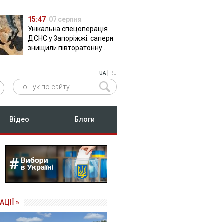
15:47
07 серпня
Унікальна спецоперація
ДСНС у Запоріжжі: сапери
знищили півторатонну
російську авіабомбу
ФАБ-500
|
UA
RU
Відео
Блоги
АЦІЇ »