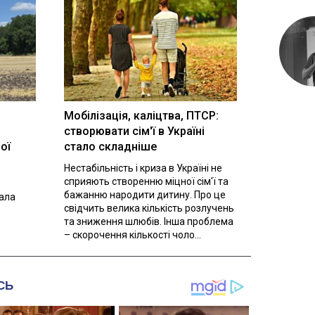
Мобілізація, каліцтва, ПТСР:
створювати сім'ї в Україні
ої
стало складніше
Нестабільність і криза в Україні не
сприяють створенню міцної сім'ї та
бажанню народити дитину. Про це
вала
свідчить велика кількість розлучень
та зниження шлюбів. Інша проблема
– скорочення кількості чоло...