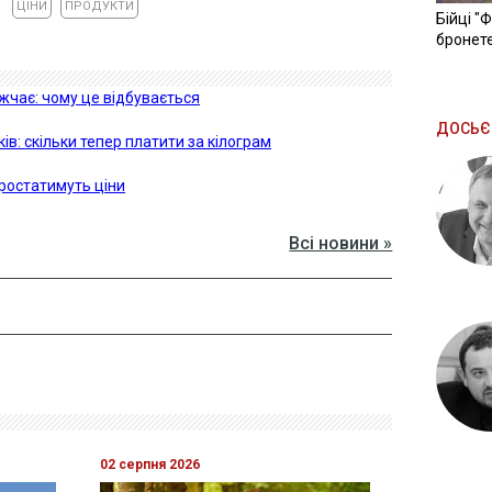
ЦІНИ
ПРОДУКТИ
Бійці "
бронете
чає: чому це відбувається
ДОСЬЄ
ків: скільки тепер платити за кілограм
зростатимуть ціни
Всі новини »
02 серпня 2026