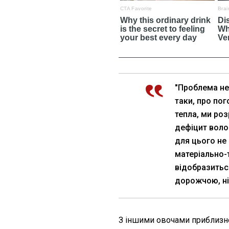
"Проблема не 
таки, про по
тепла, ми ро
дефіцит воло
для цього не 
матеріально-т
відобразиться
дорожчою, ніж
З іншими овочами приблизно