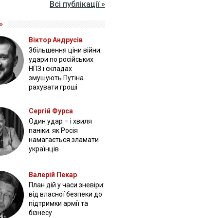
Всі публікації »
»
Віктор Андрусів
Збільшення ціни війни:
удари по російських
НПЗ і складах
змушують Путіна
рахувати гроші
Сергій Фурса
Один удар – і хвиля
паніки: як Росія
намагається зламати
українців
Валерій Пекар
План дій у часи зневіри:
від власної безпеки до
підтримки армії та
бізнесу