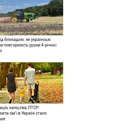
ід блокадою: як українські
и повторюють уроки 4-річної
и
ація, каліцтва, ПТСР:
ати сім'ї в Україні стало
іше