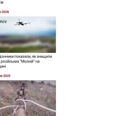
ів
я 2026
донники показали, як знищили
 російських "Молній" на
щині
ня 2025