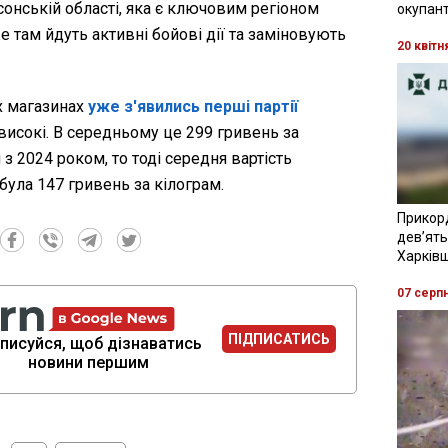
сонській області, яка є ключовим регіоном
окупант
е там йдуть активні бойові дії та заміновують
20 квітн
х магазинах
уже з'явились перші партії
 високі. В середньому це 299 гривень за
з 2024 роком, то тоді середня вартість
 була 147 гривень за кілограм.
Прикор
девʼять
Харків
07 серп
ПІДПИСАТИСЬ
писуйся, щоб дізнаватись
новини першим