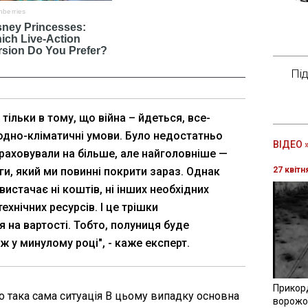
Пі
тільки в тому, що війна – йдеться, все-
годно-кліматичні умови. Було недостатньо
ВІДЕО 
зраховували на більше, але найголовніше —
ги, який ми повинні покрити зараз. Однак
27 квітн
вистачає ні коштів, ні інших необхідних
ехнічних ресурсів. І це трішки
 на вартості. Тобто, полуниця буде
 у минулому році", - каже експерт.
Прикор
 така сама ситуація В цьому випадку основна
ворожої