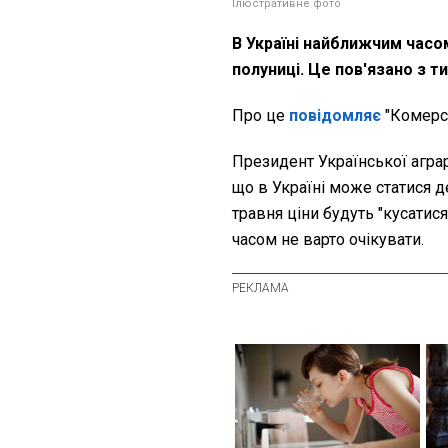
Ілюстративне фото
В Україні найближчим часо
полуниці. Це пов'язано з т
Про це
повідомляє
"Комерса
Президент Української агра
що в Україні може статися д
травня ціни будуть "кусатис
часом не варто очікувати.