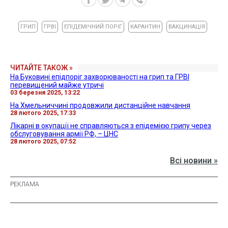
ГРИП
ГРВІ
ЕПІДЕМІЧНИЙ ПОРІГ
КАРАНТИН
ВАКЦИНАЦІЯ
ЧИТАЙТЕ ТАКОЖ »
На Буковині епідпоріг захворюваності на грип та ГРВІ
перевищений майже утричі
03 березня 2025, 13:22
На Хмельниччині продовжили дистанційне навчання
28 лютого 2025, 17:33
Лікарні в окупації не справляються з епідемією грипу через
обслуговування армії РФ, – ЦНС
28 лютого 2025, 07:52
Всі новини »