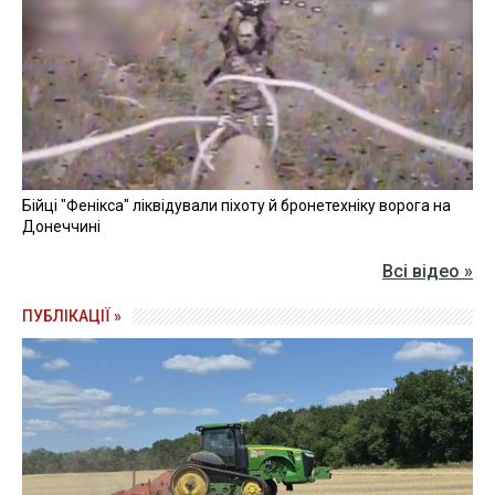
Бійці "Фенікса" ліквідували піхоту й бронетехніку ворога на
Донеччині
Всі відео »
ПУБЛІКАЦІЇ »