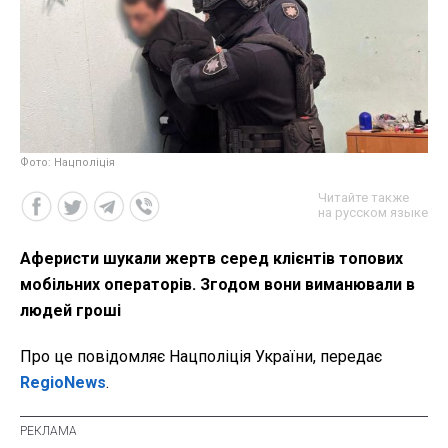
Фото: Нацполіція
Читайте также
на русском языке
Аферисти шукали жертв серед клієнтів топових
мобільних операторів. Згодом вони виманювали в
людей гроші
Про це повідомляє Нацполіція України, передає
RegioNews
.