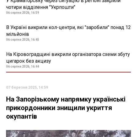
У Краматорську через ситуацію в регіоні закрили
чотири відділення "Укрпошти"
06 серпня 2026, 16:59
В Україні викрили кол-центри, які "заробили" понад 12
мільйонів
06 серпня 2026, 16:45
На Кіровоградщині викрили організатора схеми збуту
цигарок без акцизу
06 серпня 2026, 16:44
07 березня 2025, 14:59
На Запорізькому напрямку українські
прикордонники знищили укриття
окупантів