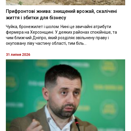
Прифронтові жнива: знищений врожай, скалічені
життя і збитки для бізнесу
Чуйка, бронежилет і шолом. Нині це звичайні атрибути
фермера на Херсонщині. У деяких районах спокійніше, та
чим ближчий Дніпро, який розділяє звільнену праву і
окуповану ліву частину області, тим біль...
31 липня 2026