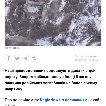
фото: ДПСУ
Читайте также
на русском языке
Наші прикордонники продовжують давати відсіч
ворогу. Зокрема військовослужбовці 8 загону
знищили російських загарбників на Запорізькому
напрямку
Про це повідомляє
RegioNews
із
посиланням
на сайт