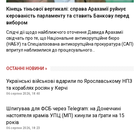
Кінець тіньової вертикалі: справа Арахамії руйнує
керованість парламенту та ставить Банкову перед
вибором
Слідчі дії щодо найближчого оточення Давида Арахамії
свідчать про те, що Національне антикорупційне бюро
(НАБУ) та Спеціалізована антикорупційна прокуратура (САП)
впритул наблизилися до процесуального...
ОСТАННІ НОВИНИ »
Українські військові вдарили по Ярославському НПЗ
та кораблях росіян у Керчі
06 серпня 2026, 18:40
Шпигував для ФСБ через Telegram: на Донеччині
настоятеля храмів УПЦ (МП) кинули за ґрати на 15
років
06 серпня 2026, 18:23