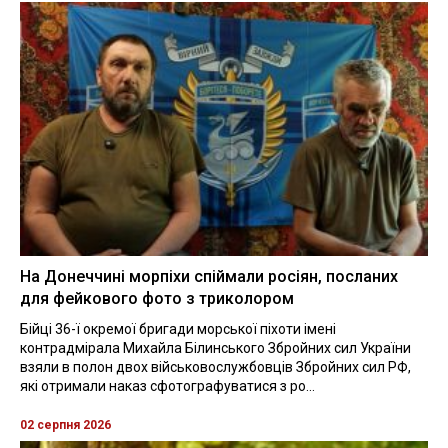
На Донеччині морпіхи спіймали росіян, посланих
для фейкового фото з триколором
Бійці 36-ї окремої бригади морської піхоти імені
контрадмірала Михайла Білинського Збройних сил України
взяли в полон двох військовослужбовців Збройних сил РФ,
які отримали наказ сфотографуватися з ро...
02 серпня 2026