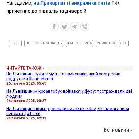
Нагадаємо,
на Прикарпатті викрили агентів
РФ,
причетних до підпалів та диверсій.
ЛЬВІВ
ЛЬВІВСЬКА ОБЛАСТЬ
ФАРІОН ІРИНА
УБИВСТВО
СУД
ЧИТАЙТЕ ТАКОЖ »
На Львівщині судитимуть зловмисника, який застрелив
подружжя бізнесменів
26 лютого 2025, 05:45
На Львівщині мікроавтобус врізався у фуру: постраждали дві
людини
26 лютого 2025, 00:27
На Львівщині прикордонники виявили ікони, які намагалися
вивезти до Італії
24 лютого 2025, 02:31
Всі новини »