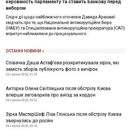
керованість парламенту та ставить Банкову перед
вибором
Слідчі дії щодо найближчого оточення Давида Арахамії
свідчать про те, що Національне антикорупційне бюро
(НАБУ) та Спеціалізована антикорупційна прокуратура (САП)
впритул наблизилися до процесуального...
ОСТАННІ НОВИНИ »
Співачка Даша Астаф'єва розкритикувала зірок, які
замість зборів публікують фото з вечірок
06 серпня 2026, 01:35
Акторка Олена Світлицька після обстрілу Києва
вперше заговорила про виїзд за кордон
06 серпня 2026, 00:55
Зірка МастерШеф Ліза Глінська після обстрілу Києва
звернулась до росіян
06 серпня 2026, 00:35