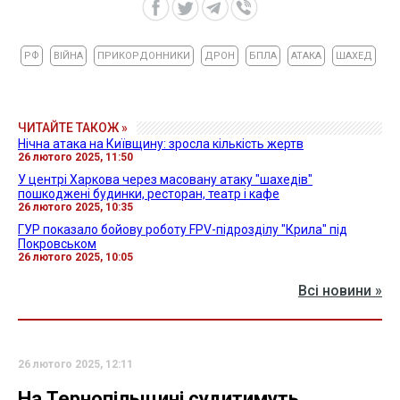
РФ
ВІЙНА
ПРИКОРДОННИКИ
ДРОН
БПЛА
АТАКА
ШАХЕД
ЧИТАЙТЕ ТАКОЖ »
Нічна атака на Київщину: зросла кількість жертв
26 лютого 2025, 11:50
У центрі Харкова через масовану атаку "шахедів"
пошкоджені будинки, ресторан, театр і кафе
26 лютого 2025, 10:35
ГУР показало бойову роботу FPV-підрозділу "Крила" під
Покровськом
26 лютого 2025, 10:05
Всі новини »
26 лютого 2025, 12:11
На Тернопільщині судитимуть