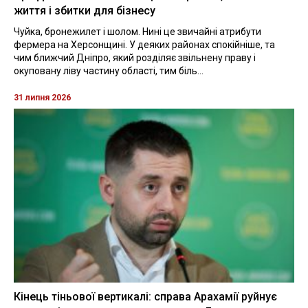
життя і збитки для бізнесу
Чуйка, бронежилет і шолом. Нині це звичайні атрибути
фермера на Херсонщині. У деяких районах спокійніше, та
чим ближчий Дніпро, який розділяє звільнену праву і
окуповану ліву частину області, тим біль...
31 липня 2026
Кінець тіньової вертикалі: справа Арахамії руйнує