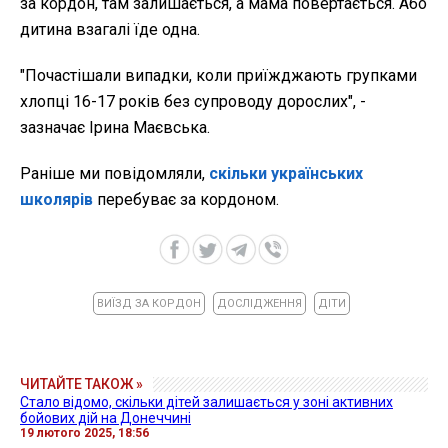
за кордон, там залишається, а мама повертається. Або
дитина взагалі їде одна.
"Почастішали випадки, коли приїжджають групками
хлопці 16-17 років без супроводу дорослих", -
зазначає Ірина Маєвська.
Раніше ми повідомляли,
скільки українських
школярів
перебуває за кордоном.
ВИЇЗД ЗА КОРДОН
ДОСЛІДЖЕННЯ
ДІТИ
ЧИТАЙТЕ ТАКОЖ »
Стало відомо, скільки дітей залишається у зоні активних
бойових дій на Донеччині
19 лютого 2025, 18:56