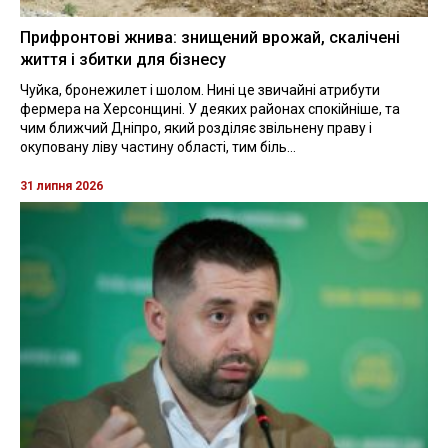
Прифронтові жнива: знищений врожай, скалічені
життя і збитки для бізнесу
Чуйка, бронежилет і шолом. Нині це звичайні атрибути
фермера на Херсонщині. У деяких районах спокійніше, та
чим ближчий Дніпро, який розділяє звільнену праву і
окуповану ліву частину області, тим біль...
31 липня 2026