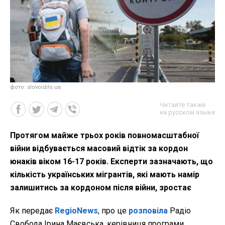
фото: slovoidilo.ua
Читайте также
на русском языке
Протягом майже трьох років повномасштабної
війни відбувається масовий відтік за кордон
юнаків віком 16-17 років. Експерти зазначають, що
кількість українських мігрантів, які мають намір
залишитись за кордоном після війни, зростає
Як передає
RegioNews
, про це
розповіла
Радіо
Свобода Ірина Маєвська, керівниця програми