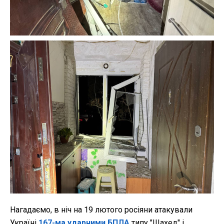
Нагадаємо, в ніч на 19 лютого росіяни атакували
Україні
167-ма ударними БПЛА
типу "Шахед" і