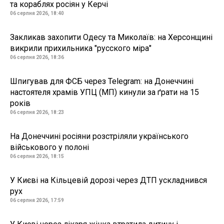
та кораблях росіян у Керчі
06 серпня 2026, 18:40
Закликав захопити Одесу та Миколаїв: на Херсонщині
викрили прихильника "русского міра"
06 серпня 2026, 18:36
Шпигував для ФСБ через Telegram: на Донеччині
настоятеля храмів УПЦ (МП) кинули за ґрати на 15
років
06 серпня 2026, 18:23
На Донеччині росіяни розстріляли українського
військового у полоні
06 серпня 2026, 18:15
У Києві на Кільцевій дорозі через ДТП ускладнився
рух
06 серпня 2026, 17:59