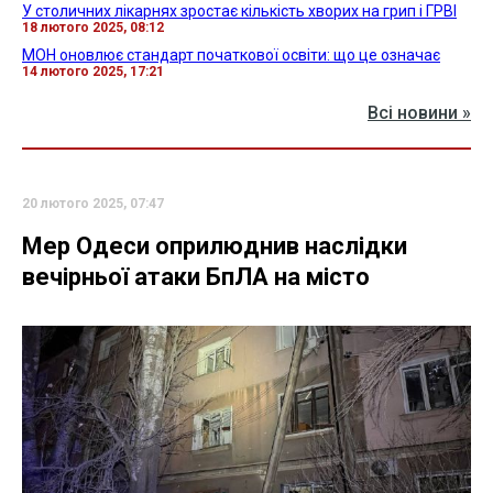
У столичних лікарнях зростає кількість хворих на грип і ГРВІ
18 лютого 2025, 08:12
МОН оновлює стандарт початкової освіти: що це означає
14 лютого 2025, 17:21
Всі новини »
20 лютого 2025, 07:47
Мер Одеси оприлюднив наслідки
вечірньої атаки БпЛА на місто