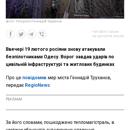
фото: Telegram/Геннадій Труханов
Читайте также
на русском языке
Ввечері 19 лютого росіяни знову атакували
безпілотниками Одесу. Ворог завдав ударів по
цивільній інфраструктурі та житлових будинках
Про це
повідомив
мер міста Геннадій Труханов,
передає
RegioNews
.
За його словами, пошкоджено тепломагістраль, в
частини абонентів відключено опалення.