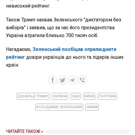
невисокий рейтинг.
Також Трамп назвав Зеленського "диктатором без
виборів" і заявив, що за час його президентства
Україна втратила близько 700 тисяч осіб.
Нагадаємо,
Зеленський пообіцяв оприлюднити
рейтинг
довіри українців до нього та лідерів інших
країн.
ДОНАЛЬД ТРАМП
УКРАЇНА
США
ВІЙНА
ПОЛІТИКА
ВОЛОДИМИР ЗЕЛЕНСЬКИЙ
ЗАЯВА
ЧИТАЙТЕ ТАКОЖ »