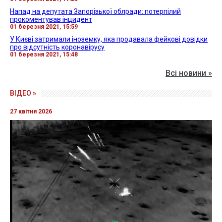
Напад на депутата Запорізької облради: потерпілий
прокоментував інцидент
01 березня 2021, 15:59
У Києві затримали іноземку, яка продавала фейкові довідки
про відсутність коронавірусу
01 березня 2021, 15:48
Всі новини »
ВІДЕО »
27 квітня 2026