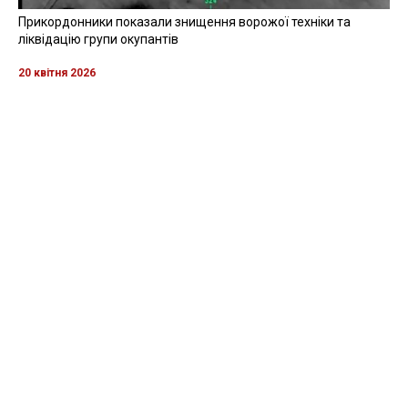
Прикордонники показали знищення ворожої техніки та
ліквідацію групи окупантів
20 квітня 2026
Прикордонники показали, як знищили девʼять російських
"Молній" на Харківщині
07 серпня 2025