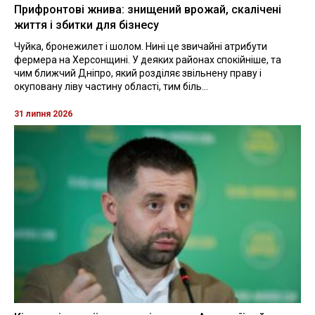
Прифронтові жнива: знищений врожай, скалічені
життя і збитки для бізнесу
Чуйка, бронежилет і шолом. Нині це звичайні атрибути
фермера на Херсонщині. У деяких районах спокійніше, та
чим ближчий Дніпро, який розділяє звільнену праву і
окуповану ліву частину області, тим біль...
31 липня 2026