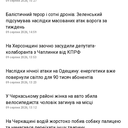
09 серпня 2026, 15:27
Балістичний терор і сотні дронів: Зеленський
підсумував наслідки масованих атак ворога за
тиждень
09 серпня 2026, 14:59
На Херсонщині заочно засудили депутата-
колаборанта з Чаплинки від КПРФ
09 серпня 2026, 13:53
Наслідки нічної атаки на Одещину: енергетики вже
повернули світло для 90 тисяч абонентів
09 серпня 2026, 13:23
У Черкаському районі жінка на авто збила
велосипедиста: чоловік загинув на місці
09 серпня 2026, 13:12
На Черкащині водій жорстоко побив собаку палицею
та намагався переїхати іншу тварину