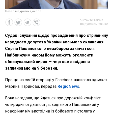
Фото з відкритих джерел
Читайте также
на русском языке
Судові слухання щодо провадження про стрілянину
народного депутата України восьмого скликання
Сергія Пашинського незабаром закінчаться.
Найближчим часом йому можуть оголосити
обвинувальний вирок — чергове засідання
заплановано на 9 березня.
Про це на своїй сторінці у Facebook написала адвокат
Марина Паринова, передає
RegioNews
.
Вона нагадала, що йдеться про дорожній конфлікт
чотирирічної давності, в ході якого Пашинський у
новорічну ніч вистрілив із бойового пістолета у