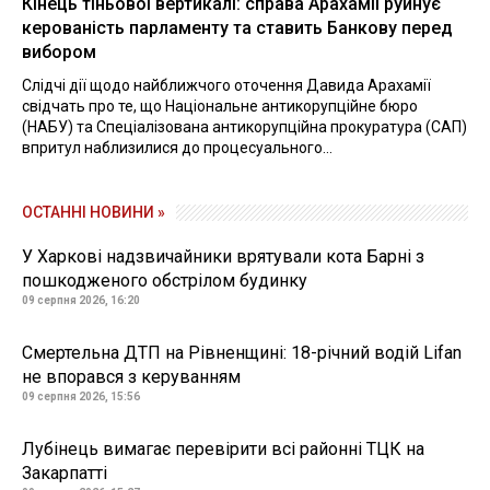
Кінець тіньової вертикалі: справа Арахамії руйнує
керованість парламенту та ставить Банкову перед
вибором
Слідчі дії щодо найближчого оточення Давида Арахамії
свідчать про те, що Національне антикорупційне бюро
(НАБУ) та Спеціалізована антикорупційна прокуратура (САП)
впритул наблизилися до процесуального...
ОСТАННІ НОВИНИ »
У Харкові надзвичайники врятували кота Барні з
пошкодженого обстрілом будинку
09 серпня 2026, 16:20
Смертельна ДТП на Рівненщині: 18-річний водій Lifan
не впорався з керуванням
09 серпня 2026, 15:56
Лубінець вимагає перевірити всі районні ТЦК на
Закарпатті