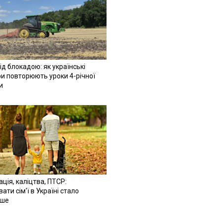
ід блокадою: як українські
и повторюють уроки 4-річної
и
ація, каліцтва, ПТСР:
ати сім'ї в Україні стало
іше