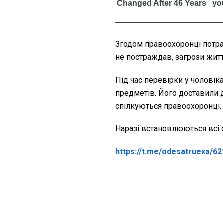
Згодом правоохоронці потра
не постраждав, загрози жит
Під час перевірки у чоловік
предметів. Його доставили д
спілкуються правоохоронці.
Наразі встановлюються всі о
https://t.me/odesatruexa/62