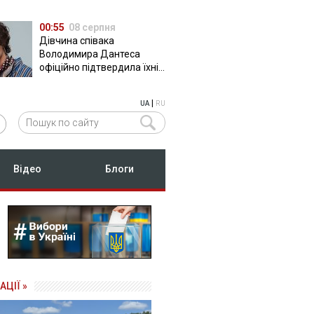
00:55
08 серпня
Дівчина співака
Володимира Дантеса
офіційно підтвердила їхні
стосунки
|
UA
RU
Відео
Блоги
АЦІЇ »