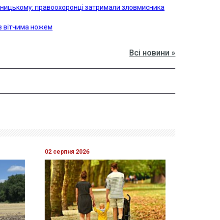
ьницькому: правоохоронці затримали зловмисника
в вітчима ножем
Всі новини »
02 серпня 2026