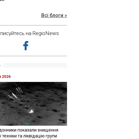
Всі блоги »
дписуйтесь на RegioNews
»
я 2026
донники показали знищення
 техніки та ліквідацію групи