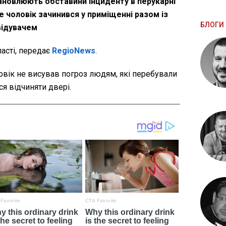
ановлюють обставини інциденту в перукарні
 чоловік зачинився у приміщенні разом із
БЛОГИ 
відувачем
ласті, передає
RegioNews
.
овік не висував погроз людям, які перебували
я відчиняти двері.