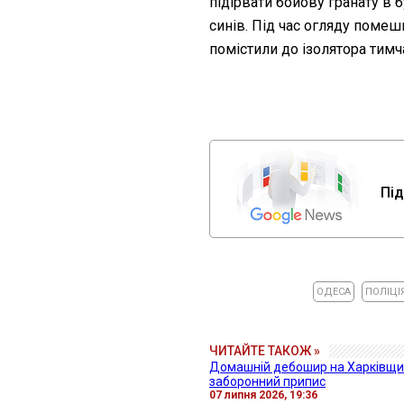
підірвати бойову гранату в 
синів. Під час огляду помеш
помістили до ізолятора тимч
Під
ОДЕСА
ПОЛІЦІ
ЧИТАЙТЕ ТАКОЖ »
Домашній дебошир на Харківщин
заборонний припис
07 липня 2026, 19:36