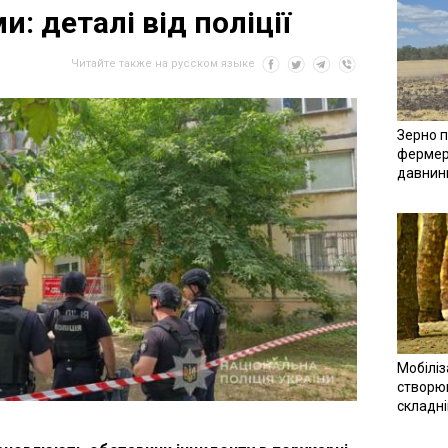
: деталі від поліції
Читайте также на русском языке
Зерно п
фермер
давнин
Мобіліз
створюв
складн