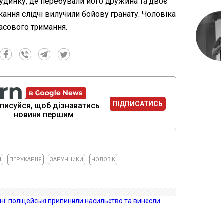
будинку, де перебували його дружина та двоє
кання слідчі вилучили бойову гранату. Чоловіка
асового тримання.
ПІДПИСАТИСЬ
писуйся, щоб дізнаватись
новини першим
Я
ПЕРУКАРНЯ
ЗАРУЧНИКИ
ЧОЛОВІК
і: поліцейські припинили насильство та винесли