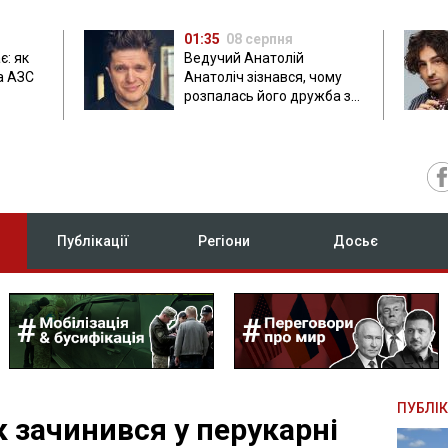
01:35
08 серпня
є: як
Ведучий Анатолій
а АЗС
Анатоліч зізнався, чому
розпалась його дружба з
Остапчуком
Публікації
Регіони
Досьє
ПУБЛІК
к зачинився у перукарні