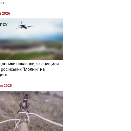
ів
я 2026
донники показали, як знищили
 російських "Молній" на
щині
ня 2025