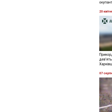
окупант
20 квітн
Прикор
девʼять
Харків
07 серп