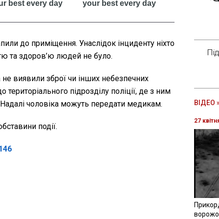
пили до приміщення. Унаслідок інциденту ніхто
Пі
тю та здоров’ю людей не було.
а не виявили зброї чи інших небезпечних
о територіального підрозділу поліції, де з ним
ВІДЕО 
 Надалі чоловіка можуть передати медикам.
27 квітн
бставини події.
146
Прикор
ворожої