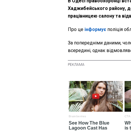
В Одесі правоохоронці вст
Хаджибейського району, де
працівницею салону та від
Про це
інформує
поліція об
За попередніми даними, чол
всередині, однак відмовлявс