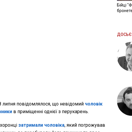
Бійці "
бронете
ДОСЬЄ
 8 липня повідомлялося, що невідомий
чоловік
чники
в приміщенні однієї з перукарень.
охоронці
затримали чоловіка
, який погрожував