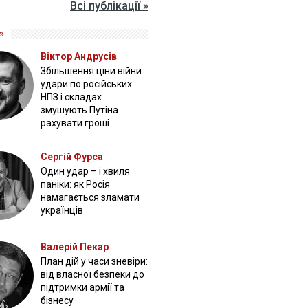
Всі публікації »
»
Віктор Андрусів
Збільшення ціни війни:
удари по російських
НПЗ і складах
змушують Путіна
рахувати гроші
Сергій Фурса
Один удар – і хвиля
паніки: як Росія
намагається зламати
українців
Валерій Пекар
План дій у часи зневіри:
від власної безпеки до
підтримки армії та
бізнесу