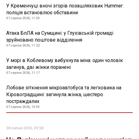
У Кременчуці вночі згорів позашляховик Hummer:
поліція встановлює обставини
07 серпня 2026, 11:30
Атака БпЛА на Сумщині: у Глухівській громаді
зруйновано поштове відділення
07 серпня 2026, 11:22
У морі в Коблевому вибухнула міна: один чоловік
загинув, дві жінки поранені
07 серпня 2026, 11:17
Лобове зіткнення мікроавтобуса та легковика на
Кіровоградщині: загинула жінка, шестеро
постраждалих
07 серпня 2026, 10:55
08 липня 2026, 09:58