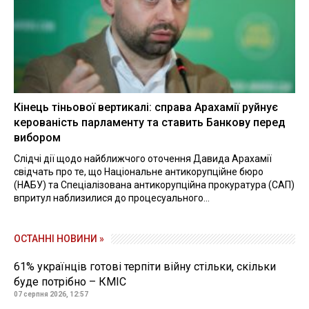
Кінець тіньової вертикалі: справа Арахамії руйнує
керованість парламенту та ставить Банкову перед
вибором
Слідчі дії щодо найближчого оточення Давида Арахамії
свідчать про те, що Національне антикорупційне бюро
(НАБУ) та Спеціалізована антикорупційна прокуратура (САП)
впритул наблизилися до процесуального...
ОСТАННІ НОВИНИ »
61% українців готові терпіти війну стільки, скільки
буде потрібно – КМІС
07 серпня 2026, 12:57