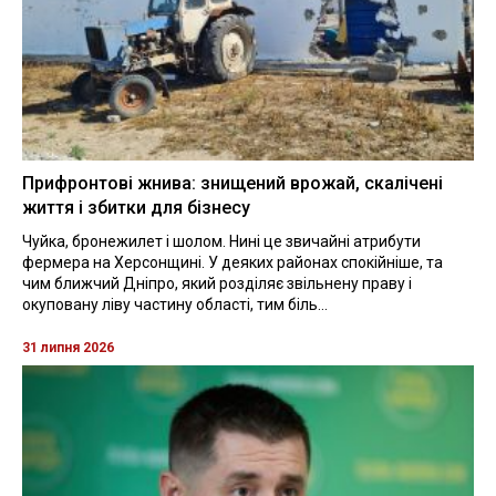
Прифронтові жнива: знищений врожай, скалічені
життя і збитки для бізнесу
Чуйка, бронежилет і шолом. Нині це звичайні атрибути
фермера на Херсонщині. У деяких районах спокійніше, та
чим ближчий Дніпро, який розділяє звільнену праву і
окуповану ліву частину області, тим біль...
31 липня 2026