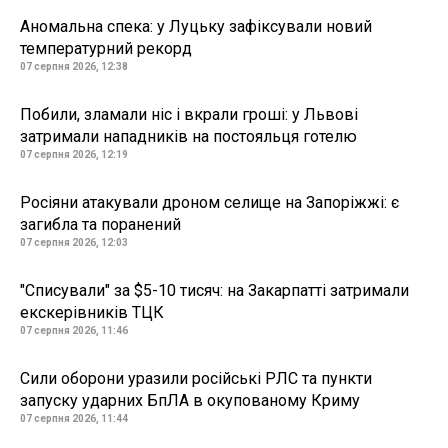
Аномальна спека: у Луцьку зафіксували новий
температурний рекорд
07 серпня 2026, 12:38
Побили, зламали ніс і вкрали гроші: у Львові
затримали нападників на постояльця готелю
07 серпня 2026, 12:19
Росіяни атакували дроном селище на Запоріжжі: є
загибла та поранений
07 серпня 2026, 12:03
"Списували" за $5-10 тисяч: на Закарпатті затримали
екскерівників ТЦК
07 серпня 2026, 11:46
Сили оборони уразили російські РЛС та пункти
запуску ударних БпЛА в окупованому Криму
07 серпня 2026, 11:44