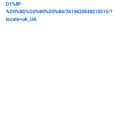
D1%8F-
%D0%BD%D0%B0%D0%B4/3619420548210515/?
locale=uk_UA