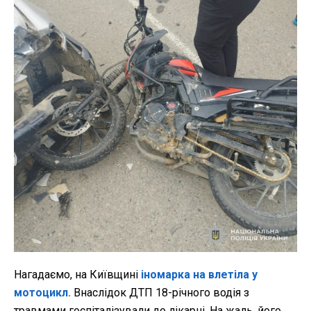
Нагадаємо, на Київщині
іномарка на влетіла у
мотоцикл.
Внаслідок ДТП 18-річного водія з
травмами госпіталізували до лікарні. На жаль, його