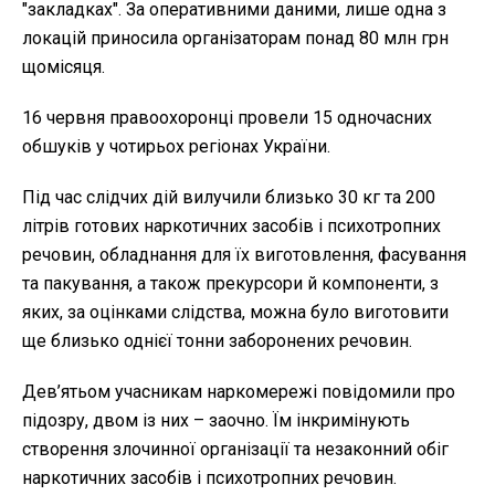
"закладках". За оперативними даними, лише одна з
локацій приносила організаторам понад 80 млн грн
щомісяця.
16 червня правоохоронці провели 15 одночасних
обшуків у чотирьох регіонах України.
Під час слідчих дій вилучили близько 30 кг та 200
літрів готових наркотичних засобів і психотропних
речовин, обладнання для їх виготовлення, фасування
та пакування, а також прекурсори й компоненти, з
яких, за оцінками слідства, можна було виготовити
ще близько однієї тонни заборонених речовин.
Дев’ятьом учасникам наркомережі повідомили про
підозру, двом із них – заочно. Їм інкримінують
створення злочинної організації та незаконний обіг
наркотичних засобів і психотропних речовин.