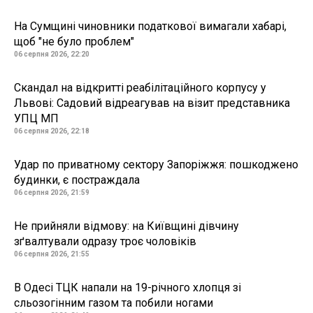
На Сумщині чиновники податкової вимагали хабарі,
щоб "не було проблем"
06 серпня 2026, 22:20
Скандал на відкритті реабілітаційного корпусу у
Львові: Садовий відреагував на візит представника
УПЦ МП
06 серпня 2026, 22:18
Удар по приватному сектору Запоріжжя: пошкоджено
будинки, є постраждала
06 серпня 2026, 21:59
Не прийняли відмову: на Київщині дівчину
зґвалтували одразу троє чоловіків
06 серпня 2026, 21:55
В Одесі ТЦК напали на 19-річного хлопця зі
сльозогінним газом та побили ногами