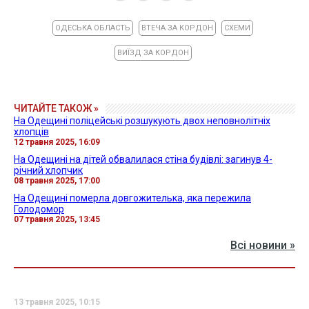
ОДЕСЬКА ОБЛАСТЬ
ВТЕЧА ЗА КОРДОН
СХЕМИ
ВИЇЗД ЗА КОРДОН
ЧИТАЙТЕ ТАКОЖ »
На Одещині поліцейські розшукують двох неповнолітніх
хлопців
12 травня 2025, 16:09
На Одещині на дітей обвалилася стіна будівлі: загинув 4-
річний хлопчик
08 травня 2025, 17:00
На Одещині померла довгожителька, яка пережила
Голодомор
07 травня 2025, 13:45
Всі новини »
13 травня 2025, 10:15