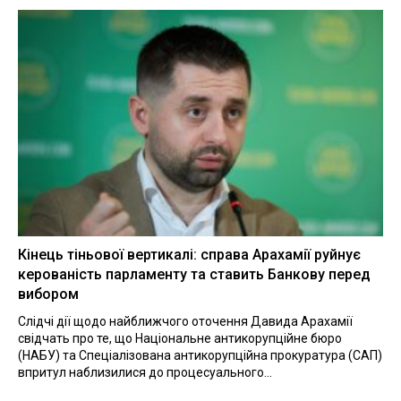
Кінець тіньової вертикалі: справа Арахамії руйнує
керованість парламенту та ставить Банкову перед
вибором
Слідчі дії щодо найближчого оточення Давида Арахамії
свідчать про те, що Національне антикорупційне бюро
(НАБУ) та Спеціалізована антикорупційна прокуратура (САП)
впритул наблизилися до процесуального...