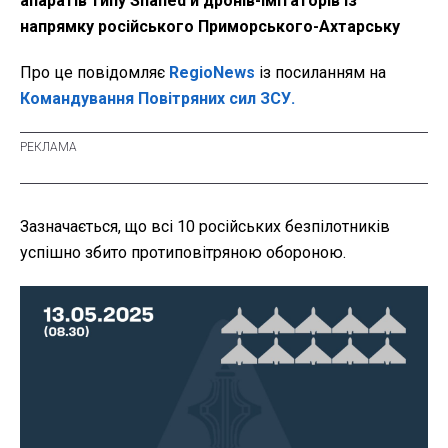
апаратів типу Shahed й дронів-імітаторів із
напрямку російського Приморського-Ахтарську
Про це повідомляє
RegioNews
із посиланням на
Командування Повітряних сил ЗСУ.
Зазначається, що всі 10 російських безпілотників
успішно збито протиповітряною обороною.