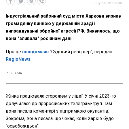
на русском языке
Індустріальний районний суд міста Харкова визнав
громадянку винною у державній зраді і
виправдуванні збройної агресії РФ. Виявилось, що
вона "зливала" росіянам дані
Про це
повідомляє
"Судовий репортер", передає
RegioNews
.
Жінка працювала сторожем у ліцеї. У січні 2023-го
долучилася до проросійських телеграм-груп. Там
вона писала коментарі з підтримкою окупантів.
Зокрема, вона писала, що чекає, коли Харків буде
"освобождьон".