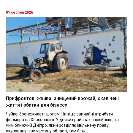
01 серпня 2026
Прифронтові жнива: знищений врожай, скалічені
життя і збитки для бізнесу
Чуйка, бронежилет і шолом. Нині це звичайні атрибути
фермера на Херсонщині. У деяких районах спокійніше, та
чим ближчий Дніпро, який розділяє звільнену праву і
окуповану ліву частину області, тим біль...