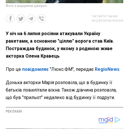
Фото з відкритих джерел
Читайте также
на русском языке
У ніч на 6 липня росіяни атакували Україну
ракетами, а основною "ціллю" ворога став Київ.
Постраждав будинок, у якому з родиною живе
акторка Олена Кравець
Про це
повідомляє
"Люкс.ФМ", передає
RegioNews
.
Донька акторки Марія розповіла, що в будинку її
батьків повилітали вікна. Також дівчина розповіла,
що був "прильот" недалеко від будинку її подруги.