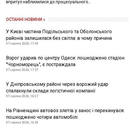
впритул наблизилися до процесуального...
ОСТАННІ НОВИНИ »
У Києві частина Подільського та Оболонського
районів залишилася без світла: в чому причина
07 серпня 2026, 17:43
Ворог ударив по центру Одеси: пошкоджено стадіон
"Чорноморець", є постраждала
07 серпня 2026, 17:27
У Дніпровському районі через ворожий удар
спалахнули склади логістичної компанії
07 серпня 2026, 16:57
На Рівненщині автовоз злетів у занос і перекинувся:
пошкоджено чотири автомобілі
07 серпня 2026, 16:45