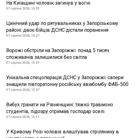
На Київщині чоловік загинув у вогні
07 серпня 2026, 16:30
Цинічний удар по рятувальниках у Запорізькому
районі: двоє бійців ДСНС дістали поранення
07 серпня 2026, 16:27
Ворожі обстріли на Запоріжжі: понад 5 тисяч
споживачів залишилися без світла
07 серпня 2026, 15:59
Унікальна спецоперація ДСНС у Запоріжжі: сапери
знищили півторатонну російську авіабомбу ФАБ-500
07 серпня 2026, 15:47
Вибух гранати на Рівненщині: тяжко травмоно
студентів, підозру отримав господар оселі
07 серпня 2026, 15:31
У Кривому Розі чоловік влаштував стрілянину в