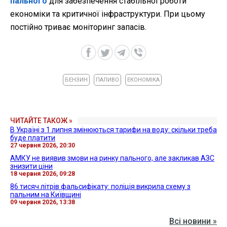
пального
для забезпечення стабільної роботи
економіки та критичної інфраструктури. При цьому
постійно триває моніторинг запасів.
БЕНЗИН
ПАЛИВО
ЕКОНОМІКА
ЧИТАЙТЕ ТАКОЖ »
В Україні з 1 липня змінюються тарифи на воду: скільки треба
буде платити
27 червня 2026, 20:30
АМКУ не виявив змови на ринку пального, але закликав АЗС
знизити ціни
18 червня 2026, 09:28
86 тисяч літрів фальсифікату: поліція викрила схему з
пальним на Київщині
09 червня 2026, 13:38
Всі новини »