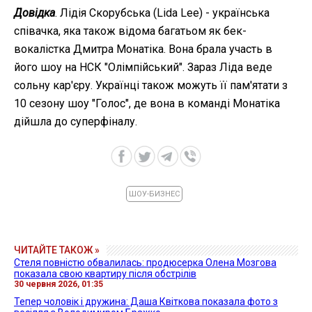
Довідка
. Лідія Скорубська (Lida Lee) - українська
співачка, яка також відома багатьом як бек-
вокалістка Дмитра Монатіка. Вона брала участь в
його шоу на НСК "Олімпійський". Зараз Ліда веде
сольну кар'єру. Українці також можуть її пам'ятати з
10 сезону шоу "Голос", де вона в команді Монатіка
дійшла до суперфіналу.
ШОУ-БИЗНЕС
ЧИТАЙТЕ ТАКОЖ »
Стеля повністю обвалилась: продюсерка Олена Мозгова
показала свою квартиру після обстрілів
30 червня 2026, 01:35
Тепер чоловік і дружина: Даша Квіткова показала фото з