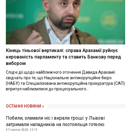
Кінець тіньової вертикалі: справа Арахамії руйнує
керованість парламенту та ставить Банкову перед
вибором
Слідчі дії щодо найближчого оточення Давида Арахамії
свідчать про те, що Національне антикорупційне бюро
(НАБУ) та Спеціалізована антикорупційна прокуратура (САП)
впритул наблизилися до процесуального...
ОСТАННІ НОВИНИ »
Побили, зламали ніс і вкрали гроші: у Львові
затримали нападників на постояльця готелю
07 серпня 2026, 12:19