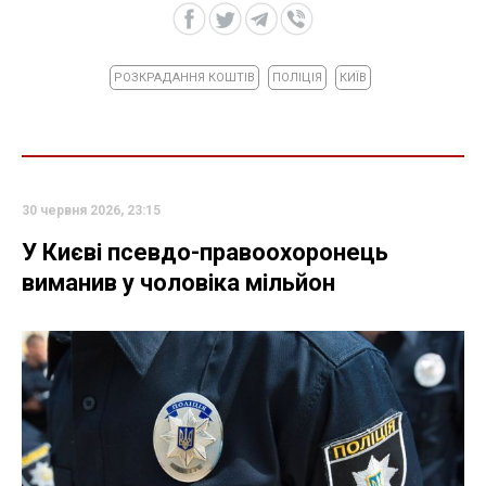
РОЗКРАДАННЯ КОШТІВ
ПОЛІЦІЯ
КИЇВ
30 червня 2026, 23:15
У Києві псевдо-правоохоронець
виманив у чоловіка мільйон