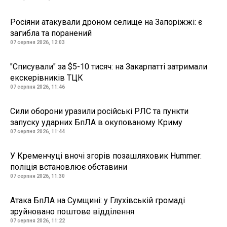
Росіяни атакували дроном селище на Запоріжжі: є
загибла та поранений
07 серпня 2026, 12:03
"Списували" за $5-10 тисяч: на Закарпатті затримали
екскерівників ТЦК
07 серпня 2026, 11:46
Сили оборони уразили російські РЛС та пункти
запуску ударних БпЛА в окупованому Криму
07 серпня 2026, 11:44
У Кременчуці вночі згорів позашляховик Hummer:
поліція встановлює обставини
07 серпня 2026, 11:30
Атака БпЛА на Сумщині: у Глухівській громаді
зруйновано поштове відділення
07 серпня 2026, 11:22