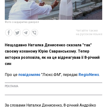
Фото з відкритих джерел
Читайте также
на русском языке
Нещодавно Наталка Денисенко сказала "так"
своєму коханому Юрію Савранському. Тепер
акторка розповіла, як на це відреагував її 8-річний
син
Про це
повідомляє
"Люкс.ФМ", передає
RegioNews
.
За словами Наталки Денисенко, 8-річний Андрійко