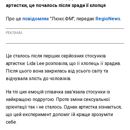
артистки, це почалось після зради її хлопця
Про це
повідомляє
"Люкс.ФМ", передає
RegioNews
.
Це сталось після перших серйозних стосунків
артистки. Lida Lee розповіла, що її хлопець її зрадив.
Після цього вона закрилась від усього світу та
відчувала злість до чоловіків.
На тлі цих емоцій співачка зав'язала стосунки із
найкращою подругою. Проте зміни сексуальної
орієнтації так і не сталось. Однак артистка зізнається,
що цей експеримент допоміг їй краще зрозуміти
себе.