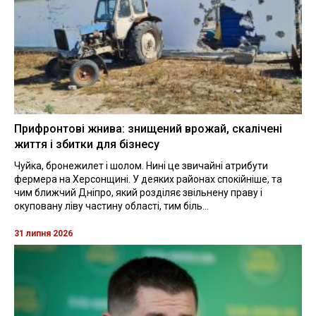
Прифронтові жнива: знищений врожай, скалічені
життя і збитки для бізнесу
Чуйка, бронежилет і шолом. Нині це звичайні атрибути
фермера на Херсонщині. У деяких районах спокійніше, та
чим ближчий Дніпро, який розділяє звільнену праву і
окуповану ліву частину області, тим біль...
31 липня 2026