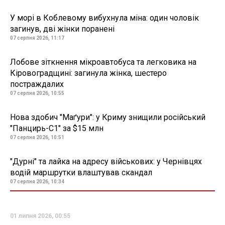
У морі в Коблевому вибухнула міна: один чоловік
загинув, дві жінки поранені
07 серпня 2026, 11:17
Лобове зіткнення мікроавтобуса та легковика на
Кіровоградщині: загинула жінка, шестеро
постраждалих
07 серпня 2026, 10:55
Нова здобич "Маґури": у Криму знищили російський
"Панцирь-С1" за $15 млн
07 серпня 2026, 10:51
"Дурні" та лайка на адресу військових: у Чернівцях
водій маршрутки влаштував скандал
07 серпня 2026, 10:34
01 липня 2026, 00:55