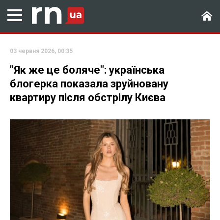
03 червня 2026, 00:35
"Як же це боляче": українська
блогерка показала зруйновану
квартиру після обстрілу Києва