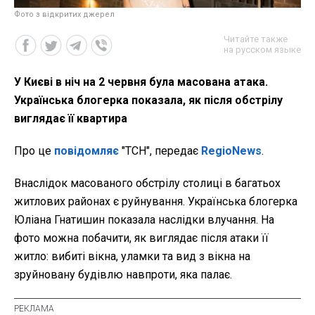
Фото з відкритих джерел
Читайте также
на русском языке
У Києві в ніч на 2 червня була масована атака.
Українська блогерка показала, як після обстрілу
виглядає її квартира
Про це
повідомляє
"ТСН", передає
RegioNews
.
Внаслідок масованого обстрілу столиці в багатьох
житлових районах є руйнування. Українська блогерка
Юліана Гнатишин показала наслідки влучання. На
фото можна побачити, як виглядає після атаки її
житло: вибиті вікна, уламки та вид з вікна на
зруйновану будівлю навпроти, яка палає.