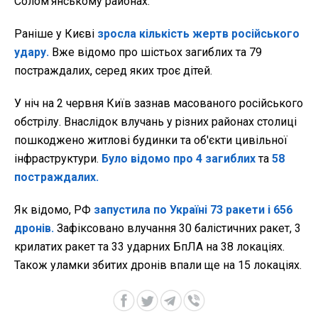
Солом’янському районах.
Раніше у Києві
зросла кількість жертв російського
удару.
Вже відомо про шістьох загиблих та 79
постраждалих, серед яких троє дітей.
У ніч на 2 червня Київ зазнав масованого російського
обстрілу. Внаслідок влучань у різних районах столиці
пошкоджено житлові будинки та об'єкти цивільної
інфраструктури.
Було відомо про 4 загиблих
та
58
постраждалих.
Як відомо, РФ
запустила по Україні 73 ракети і 656
дронів.
Зафіксовано влучання 30 балістичних ракет, 3
крилатих ракет та 33 ударних БпЛА на 38 локаціях.
Також уламки збитих дронів впали ще на 15 локаціях.