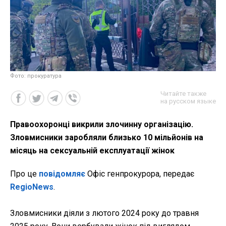
Фото: прокуратура
Читайте также
на русском языке
Правоохоронці викрили злочинну організацію.
Зловмисники заробляли близько 10 мільйонів на
місяць на сексуальній експлуатації жінок
Про це
повідомляє
Офіс генпрокурора, передає
RegioNews
.
Зловмисники діяли з лютого 2024 року до травня