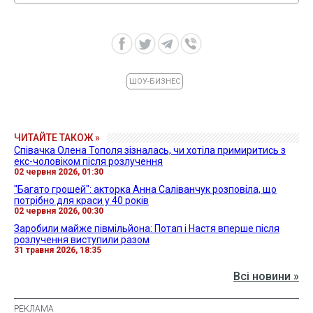
ШОУ-БИЗНЕС
ЧИТАЙТЕ ТАКОЖ »
Співачка Олена Тополя зізналась, чи хотіла примиритись з
екс-чоловіком після розлучення
02 червня 2026, 01:30
"Багато грошей": акторка Анна Саліванчук розповіла, що
потрібно для краси у 40 років
02 червня 2026, 00:30
Заробили майже півмільйона: Потап і Настя вперше після
розлучення виступили разом
31 травня 2026, 18:35
Всі новини »