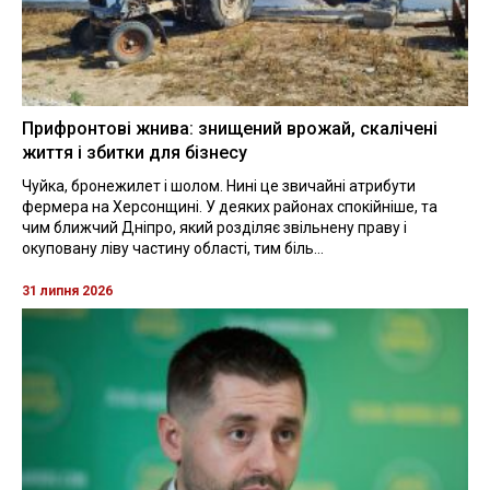
Прифронтові жнива: знищений врожай, скалічені
життя і збитки для бізнесу
Чуйка, бронежилет і шолом. Нині це звичайні атрибути
фермера на Херсонщині. У деяких районах спокійніше, та
чим ближчий Дніпро, який розділяє звільнену праву і
окуповану ліву частину області, тим біль...
31 липня 2026