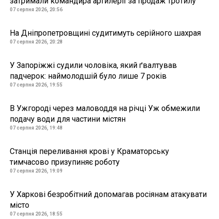
затримали командира артилерії за продаж тротилу
07 серпня 2026, 20:56
На Дніпропетровщині судитимуть серійного шахрая
07 серпня 2026, 20:28
У Запоріжжі судили чоловіка, який ґвалтував
падчерок: наймолодшій було лише 7 років
07 серпня 2026, 19:55
В Ужгороді через маловоддя на річці Уж обмежили
подачу води для частини містян
07 серпня 2026, 19:48
Станція переливання крові у Краматорську
тимчасово призупиняє роботу
07 серпня 2026, 19:09
У Харкові безробітний допомагав росіянам атакувати
місто
07 серпня 2026, 18:55