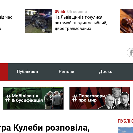
09:55
06 серпня
під час
На Львівщині зіткнулися
автомобілі: один загиблий,
ю
двоє травмованих
Публікації
Регіони
Досьє
ПУБЛІК
а Кулеби розповіла,