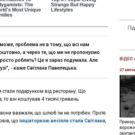
Пі
 може, проблема не в тому, що всі нам
оштовно, а через те, що ми не пропонуємо
ВІДЕО 
просто роблять? Це я зараз подумала. Але
рузі", - каже Світлана Павелецька.
27 квітн
 стали подарунком від ресторану. Що
, то він коштував 4 тисячі гривень.
 вони вважали, що шлюб їм не потрібен. Проте
овів, що
ініціаторкою весілля стала Світлана
,
Прикор
ворожої
окупант