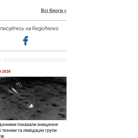
Всі блоги »
дписуйтесь на RegioNews
»
я 2026
донники показали знищення
 техніки та ліквідацію групи
ів