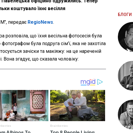
а Павелецька офіційно одружились. Тепер
льки коштувало їхнє весілля
БЛОГИ 
М", передає
RegioNews
.
 розповіла, що їхня весільна фотосесія була
фотографом була подруга сім'ї, яка не захотіла
стосується зачіски та макіяжу: на це нареченій
. Вона згадує, що сказала чоловіку: