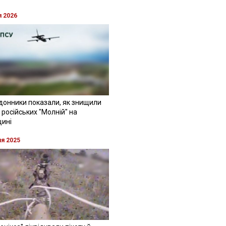
я 2026
донники показали, як знищили
 російських "Молній" на
щині
ня 2025