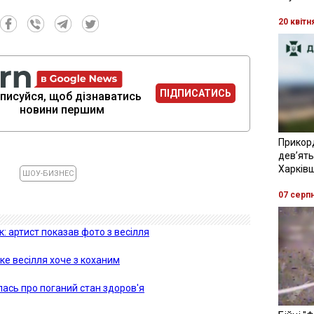
20 квітн
ПІДПИСАТИСЬ
писуйся, щоб дізнаватись
новини першим
Прикор
девʼять
Харків
ШОУ-БИЗНЕС
07 серп
: артист показав фото з весілля
яке весілля хоче з коханим
ась про поганий стан здоров'я