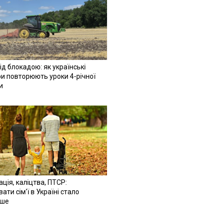
ід блокадою: як українські
и повторюють уроки 4-річної
и
ація, каліцтва, ПТСР:
ати сім'ї в Україні стало
іше