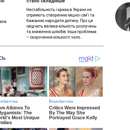
ої
стало складніше
Нестабільність і криза в Україні не
сприяють створенню міцної сім'ї та
бажанню народити дитину. Про це
вала
свідчить велика кількість розлучень
та зниження шлюбів. Інша проблема
– скорочення кількості чоло...