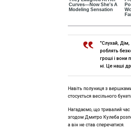
"Слухай, Дім,
роблять безк
гроші і вони 
ні. Це наші д
Навіть полуниця з вершками
стосується весільного букета
Нагадаємо, що тривалий час
згодом Дмитро Кулеба розп
а він не став сперечатися.