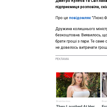
Дмитро Кулеба та Світлан
підприємиця розповіла, скі
Про це
повідомляє
"Люкс.Ф
Дружина колишнього міністра
безкоштовна. Виявилось, що 
брати гроші з пари. Те саме 
не довелось витрачати гроші