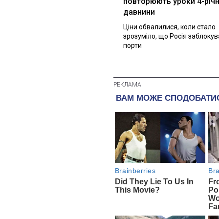
повторюють уроки 4-річн
давнини
Ціни обвалилися, коли стало
зрозуміло, що Росія заблоку
порти