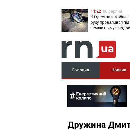
11:22
06 серпня
В Одесі автомобіль 
руху провалився під
землю в яму з водо
Головна
Новини
Дружина Дмитр