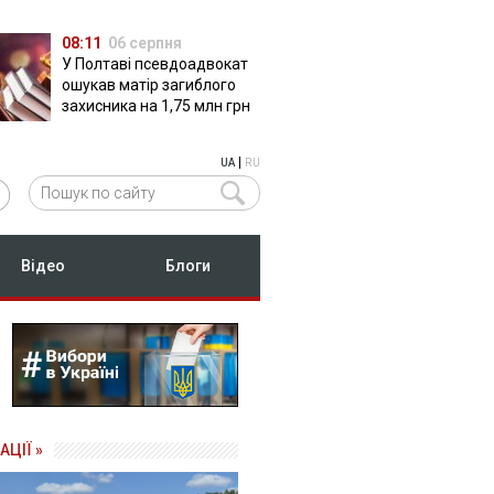
08:11
06 серпня
У Полтаві псевдоадвокат
ошукав матір загиблого
захисника на 1,75 млн грн
|
UA
RU
Відео
Блоги
АЦІЇ »