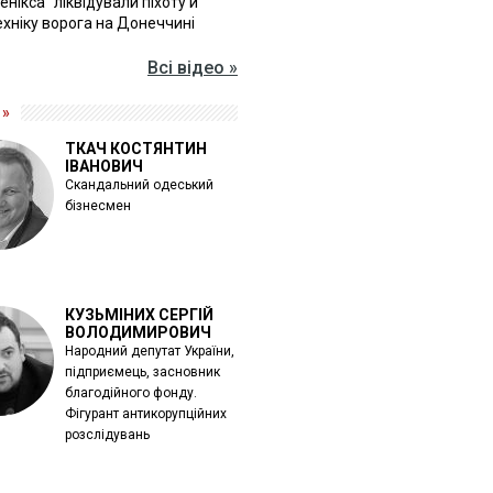
Фенікса" ліквідували піхоту й
хніку ворога на Донеччині
Всі відео »
 »
ТКАЧ КОСТЯНТИН
ІВАНОВИЧ
Скандальний одеський
бізнесмен
КУЗЬМІНИХ СЕРГІЙ
ВОЛОДИМИРОВИЧ
Народний депутат України,
підприємець, засновник
благодійного фонду.
Фігурант антикорупційних
розслідувань