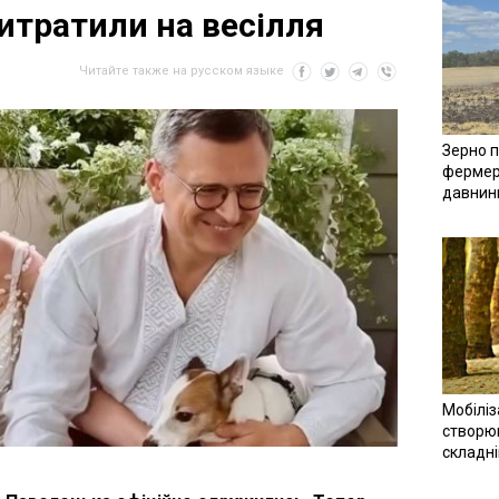
итратили на весілля
Читайте также на русском языке
Зерно п
фермер
давнин
Мобіліз
створюв
складн