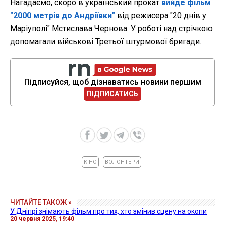
Нагадаємо, скоро в український прокат
вийде фільм
"2000 метрів до Андріївки"
від режисера "20 днів у
Маріуполі" Мстислава Чернова. У роботі над стрічкою
допомагали військові Третьої штурмової бригади.
Підписуйся, щоб дізнаватись новини першим
ПІДПИСАТИСЬ
КІНО
ВОЛОНТЕРИ
ЧИТАЙТЕ ТАКОЖ »
У Дніпрі знімають фільм про тих, хто змінив сцену на окопи
20 червня 2025, 19:40