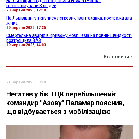
На Львівщині в ДТП потрапили Nissan і Honda:
госпіталізували 3 людей
20 червня 2025, 12:10
На Львівщині зіткнулися легковик і вантажівка: постраждала
жінка
19 червня 2025, 17:35
Смертельна аварія в Кривому Розі: Tesla на повній швидкості
розтрощила ВАЗ
19 червня 2025, 14:03
Всі новини »
21 червня 2025, 00:40
Негатив у бік ТЦК перебільшений:
командир "Азову" Паламар пояснив,
що відбувається з мобілізацією