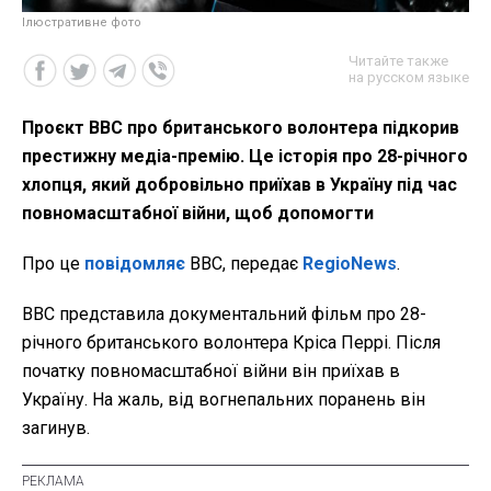
Ілюстративне фото
Читайте также
на русском языке
Проєкт BBC про британського волонтера підкорив
престижну медіа-премію. Це історія про 28-річного
хлопця, який добровільно приїхав в Україну під час
повномасштабної війни, щоб допомогти
Про це
повідомляє
BBC, передає
RegioNews
.
ВВС представила документальний фільм про 28-
річного британського волонтера Кріса Перрі. Після
початку повномасштабної війни він приїхав в
Україну. На жаль, від вогнепальних поранень він
загинув.