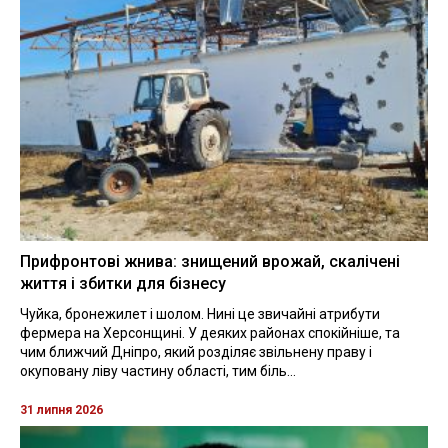
Прифронтові жнива: знищений врожай, скалічені
життя і збитки для бізнесу
Чуйка, бронежилет і шолом. Нині це звичайні атрибути
фермера на Херсонщині. У деяких районах спокійніше, та
чим ближчий Дніпро, який розділяє звільнену праву і
окуповану ліву частину області, тим біль...
31 липня 2026