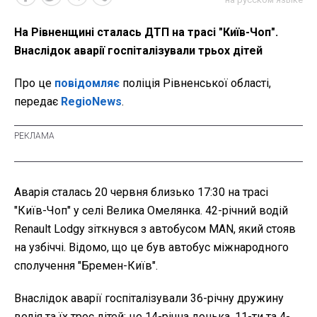
На Рівненщині сталась ДТП на трасі "Київ-Чоп".
Внаслідок аварії госпіталізували трьох дітей
Про це
повідомляє
поліція Рівненської області,
передає
RegioNews
.
Аварія сталась 20 червня близько 17:30 на трасі
"Київ-Чоп" у селі Велика Омелянка. 42-річний водій
Renault Lodgy зіткнувся з автобусом MAN, який стояв
на узбіччі. Відомо, що це був автобус міжнародного
сполучення "Бремен-Київ".
Внаслідок аварії госпіталізували 36-річну дружину
водія та їх троє дітей: це 14-річна донька, 11-ти та 4-