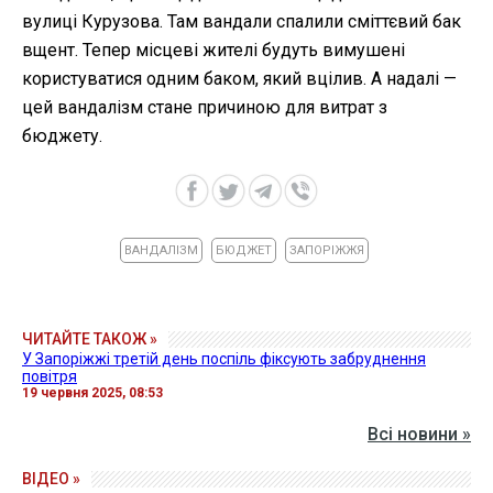
вулиці Курузова. Там вандали спалили сміттєвий бак
вщент. Тепер місцеві жителі будуть вимушені
користуватися одним баком, який вцілив. А надалі —
цей вандалізм стане причиною для витрат з
бюджету.
ВАНДАЛІЗМ
БЮДЖЕТ
ЗАПОРІЖЖЯ
ЧИТАЙТЕ ТАКОЖ »
У Запоріжжі третій день поспіль фіксують забруднення
повітря
19 червня 2025, 08:53
Всі новини »
ВІДЕО »