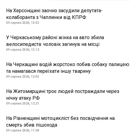
На Херсонщині заочно засудили депутата-
колаборанта з Чаплинки від КПРФ
09 серпня 2026, 13:53
У Черкаському районі жінка на авто збила
велосипедиста: чоловік загинув на місці
09 серпня 2026, 13:12
На Черкащині водій жорстоко побив собаку палицею
та намагався переїхати іншу тварину
09 серпня 2026, 12:55
На Житомирщині троє людей постраждали через
нічну атаку РФ
09 серпня 2026, 12:21
На Рівненщині мотоцикліст без посвідчення на
смерть збив пішохода
09 серпня 2026, 11:58