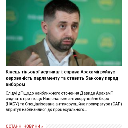
Кінець тіньової вертикалі: справа Арахамії руйнує
керованість парламенту та ставить Банкову перед
вибором
Слідчі дії щодо найближчого оточення Давида Арахамії
свідчать про те, що Національне антикорупційне бюро
(НАБУ) та Спеціалізована антикорупційна прокуратура (САП)
впритул наблизилися до процесуального...
ОСТАННІ НОВИНИ »