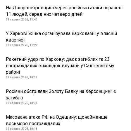
На Дніпропетровщині через російські атаки поранені
11 людей, серед них четверо дітей
09 серпня 2026, 11:40
У Харкові жінка організувала нарколазні у власній
квартирі
09 серпня 2026, 11:22
Ракетний удар по Харкову: двоє загиблих та 23
постраждалих внаслідок влучань у Салтівському
районі
09 серпня 2026, 10:59
Росіяни обстріляли Золоту Балку на Херсонщині: є
загибла
09 серпня 2026, 10:34
Масована атака РФ на Одещину: щонайменше
восьмеро постраждалих
09 серпня 2026, 10:18