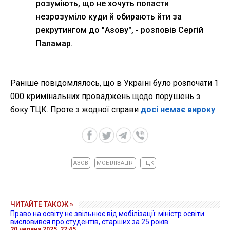
розуміють, що не хочуть попасти
незрозуміло куди й обирають йти за
рекрутингом до "Азову", - розповів Сергій
Паламар.
Раніше повідомлялось, що в Україні було розпочати 1
000 кримінальних проваджень щодо порушень з
боку ТЦК. Проте з жодної справи
досі немає вироку
.
АЗОВ
МОБІЛІЗАЦІЯ
ТЦК
ЧИТАЙТЕ ТАКОЖ »
Право на освіту не звільнює від мобілізації: міністр освіти
висловився про студентів, старших за 25 років
20 червня 2025, 22:45