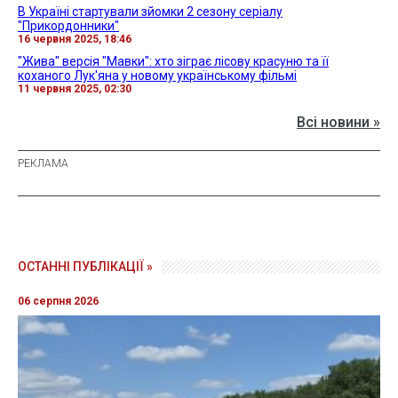
В Україні стартували зйомки 2 сезону серіалу
"Прикордонники"
16 червня 2025, 18:46
"Жива" версія "Мавки": хто зіграє лісову красуню та її
коханого Лук'яна у новому українському фільмі
11 червня 2025, 02:30
Всі новини »
ОСТАННІ ПУБЛІКАЦІЇ »
06 серпня 2026