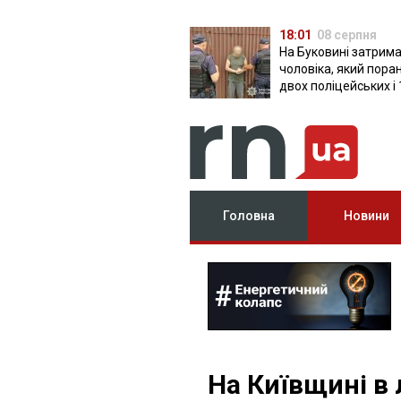
18:01
08 серпня
На Буковині затрим
чоловіка, який пора
двох поліцейських і 
днів ховався в лісі
Головна
Новини
На Київщині в 