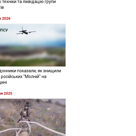
 техніки та ліквідацію групи
ів
я 2026
донники показали, як знищили
 російських "Молній" на
щині
ня 2025