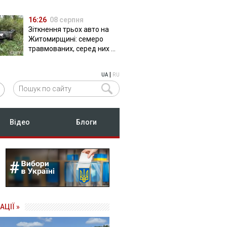
16:26
08 серпня
Зіткнення трьох авто на
Житомирщині: семеро
травмованих, серед них –
двоє дітей
|
UA
RU
Відео
Блоги
АЦІЇ »