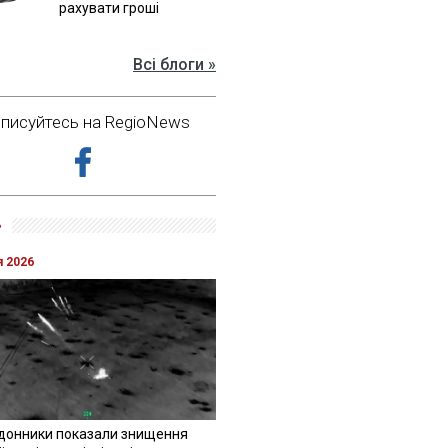
рахувати гроші
Всі блоги »
дписуйтесь на RegioNews
»
я 2026
донники показали знищення