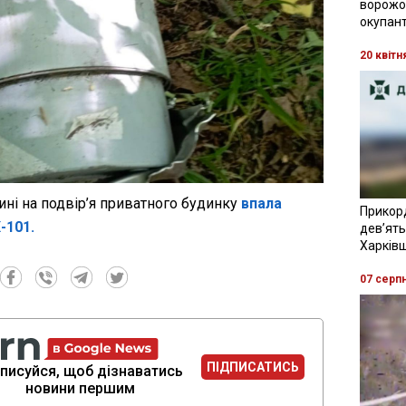
ворожої
окупант
20 квітн
ині на подвір’я приватного будинку
впала
Прикор
-101.
девʼять
Харків
07 серп
ПІДПИСАТИСЬ
писуйся, щоб дізнаватись
новини першим