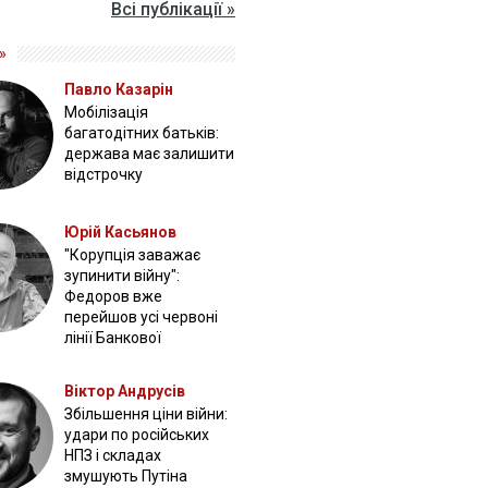
Всі публікації »
»
Павло Казарін
Мобілізація
багатодітних батьків:
держава має залишити
відстрочку
Юрій Касьянов
"Корупція заважає
зупинити війну":
Федоров вже
перейшов усі червоні
лінії Банкової
Віктор Андрусів
Збільшення ціни війни:
удари по російських
НПЗ і складах
змушують Путіна