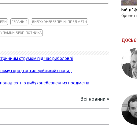
Бійці "
бронете
ПЕРИ
ГЕРАНЬ-2
ВИБУХОНЕБЕЗПЕЧНІ ПРЕДМЕТИ
УЛАМКИ БЕЗПІЛОТНИКА
ДОСЬЄ
ктричним струмом під час риболовлі
оєму городі артилерійський снаряд
и понад сотню вибухонебезпечних предметів
Всі новини »