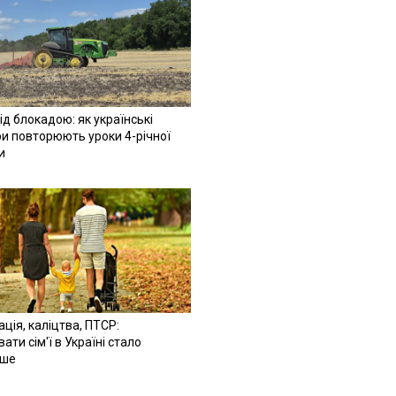
ід блокадою: як українські
и повторюють уроки 4-річної
и
ація, каліцтва, ПТСР:
ати сім'ї в Україні стало
іше