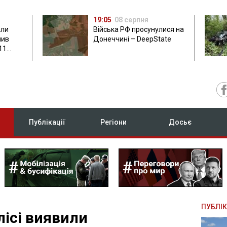
19:05
08 серпня
али
Війська РФ просунулися на
нив
Донеччині – DeepState
11
Публікації
Регіони
Досьє
ПУБЛІК
лісі виявили