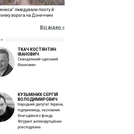
Фенікса" ліквідували піхоту й
хніку ворога на Донеччині
Всі відео »
 »
ТКАЧ КОСТЯНТИН
ІВАНОВИЧ
Скандальний одеський
бізнесмен
КУЗЬМІНИХ СЕРГІЙ
ВОЛОДИМИРОВИЧ
Народний депутат України,
підприємець, засновник
благодійного фонду.
Фігурант антикорупційних
розслідувань