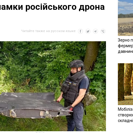
ламки російського дрона
Читайте также на русском языке
Зерно п
фермер
давнин
Мобіліз
створюв
складн