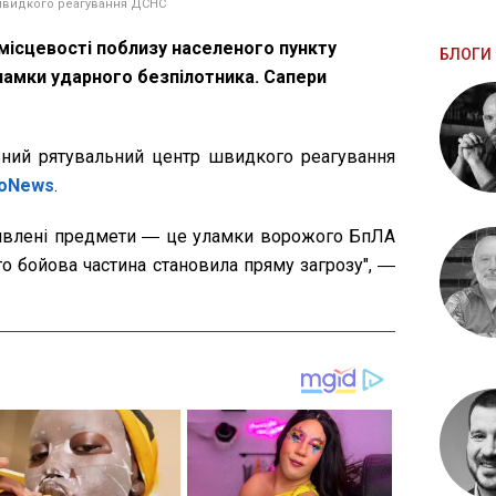
швидкого реагування ДСНС
 місцевості поблизу населеного пункту
БЛОГИ 
ламки ударного безпілотника. Сапери
ний рятувальний центр швидкого реагування
ioNews
.
иявлені предмети ― це уламки ворожого БпЛА
го бойова частина становила пряму загрозу", ―