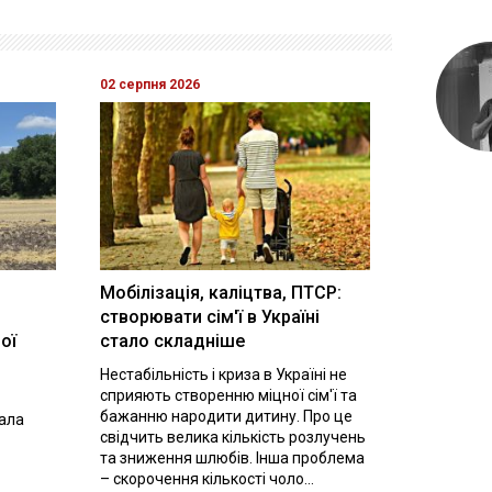
02 серпня 2026
Мобілізація, каліцтва, ПТСР:
створювати сім'ї в Україні
ої
стало складніше
Нестабільність і криза в Україні не
сприяють створенню міцної сім'ї та
бажанню народити дитину. Про це
вала
свідчить велика кількість розлучень
та зниження шлюбів. Інша проблема
– скорочення кількості чоло...