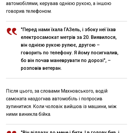
автомобілями, керував однією рукою, а іншою
говорив телефоном.
"Перед нами їхала ГАЗель, і збоку неї їхав
електросамокат метрів за 20. Виявилося,
він однією рукою рулює, другою –
говорить по телефону. Я йому посигналив,
бо він почав маневрувати по дорозі", –
розповів ветеран.
Після цього, за словами Махновського, водій
самоката наздогнав автомобіль і попросив
зупинитися. Коли чоловік вийшов із машини, між
ними виникла бійка.
"Він відразу до мене і бити. І в голову бив, і