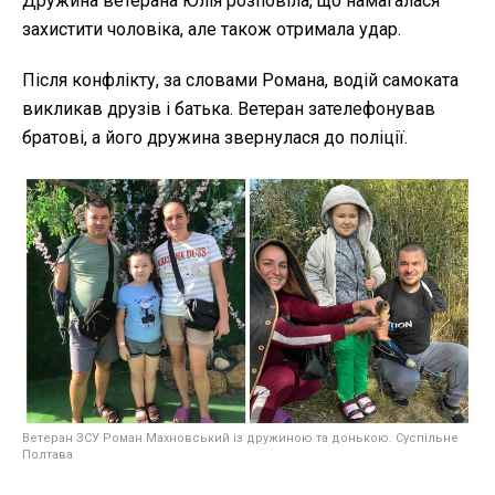
Дружина ветерана Юлія розповіла, що намагалася
захистити чоловіка, але також отримала удар.
Після конфлікту, за словами Романа, водій самоката
викликав друзів і батька. Ветеран зателефонував
братові, а його дружина звернулася до поліції.
Ветеран ЗСУ Роман Махновський із дружиною та донькою. Суспільне
Полтава