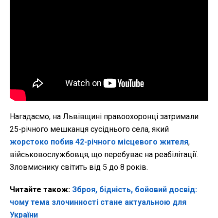
Нагадаємо, на Львівщині правоохоронці затримали
25-річного мешканця сусіднього села, який
жорстоко побив 42-річного місцевого жителя
,
військовослужбовця, що перебуває на реабілітації.
Зловмиснику світить від 5 до 8 років.
Читайте також:
Зброя, бідність, бойовий досвід:
чому тема злочинності стане актуальною для
України