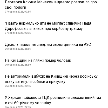
Блогерка Ксюша Манекен відверто розповіла про
свої пологи
07 серпня 2026, 00:55
"Навіть нормально йти не могла": співачка Надя
Дорофєєва зізналась про серйозну травму
07 серпня 2026, 00:35
Дизель пішов на спад: які зараз цінники на АЗС
06 серпня 2026, 23:55
На Київщині на пляжі помер чоловік
06 серпня 2026, 23:30
Не витримали вибухи: на Київщині через російську
атаку загинули собаки з притулку
06 серпня 2026, 23:15
У Харкові військові ТЦК розпилили сльозогінний газ
в очі 60-річному чоловіку
06 серпня 2026, 22:55