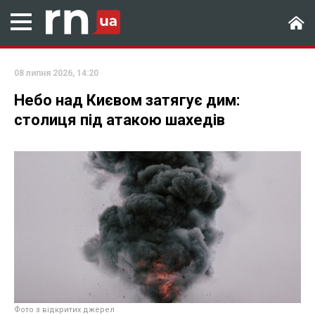
08 липня 2026, 14:20
Небо над Києвом затягує дим:
столиця під атакою шахедів
Фото з відкритих джерел