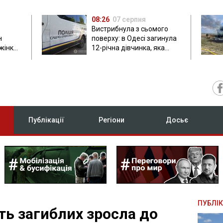
08:26
07 серпня
Вистрибнула з сьомого
н
поверху: в Одесі загинула
 жінки
12-річна дівчинка, яка
приїхала на відпочинок
Публікації
Регіони
Досьє
ПУБЛІК
сть загиблих зросла до