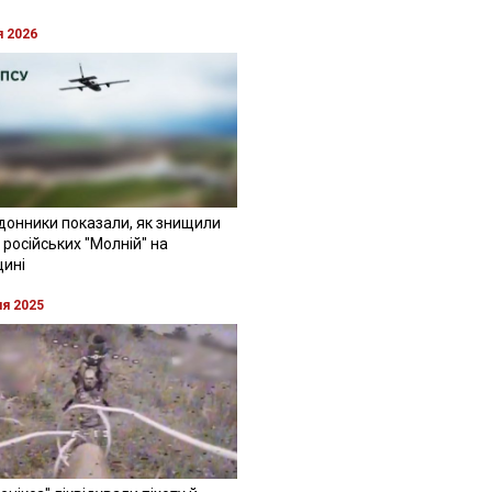
я 2026
донники показали, як знищили
 російських "Молній" на
щині
ня 2025