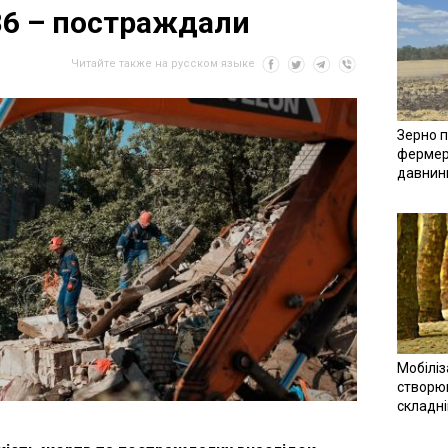
86 – постраждали
Читайте также на русском языке
Зерно п
фермер
давнин
Мобіліз
створюв
складн