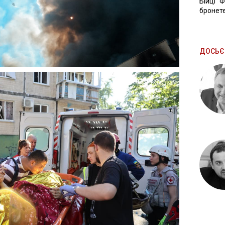
Бійці "
бронете
ДОСЬЄ