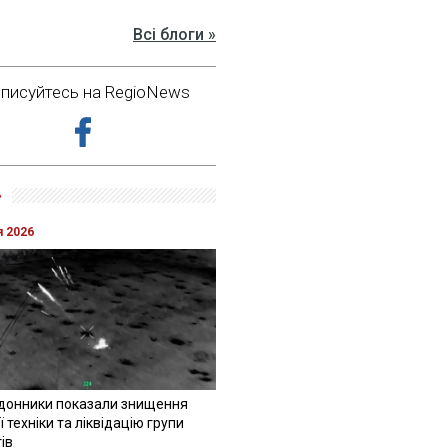
Всі блоги »
дписуйтесь на RegioNews
»
я 2026
донники показали знищення
 техніки та ліквідацію групи
ів