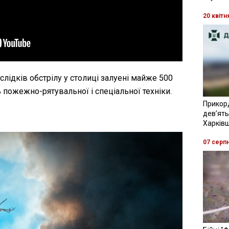
20 квітн
слідків обстрілу у столиці залуені майже 500
 пожежно-рятувальної і спеціальної техніки.
Прикор
девʼять
Харків
07 серп