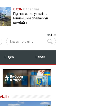
07:36
07 серпня
Під час жнив у полі на
Рівненщині спалахнув
комбайн
|
UA
RU
Відео
Блоги
АЦІЇ »