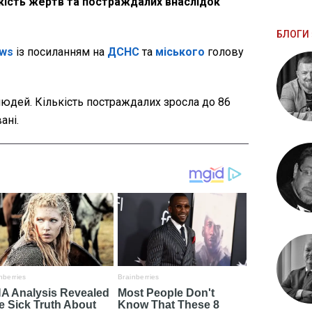
ькість жертв та постраждалих внаслідок
БЛОГИ 
ws
із посиланням на
ДСНС
та
міського
голову
юдей. Кількість постраждалих зросла до 86
ані.