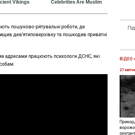
ють пошуково-рятувальні роботи, де
Пі
нищив дев'ятиповерхівку та пошкодив приватні
ма адресами працюють психологи ДСНС, які
ВІДЕО 
собам.
27 квітн
Прикор
ворожої
окупант