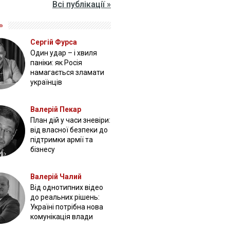
Всі публікації »
»
Сергій Фурса
Один удар – і хвиля
паніки: як Росія
намагається зламати
українців
Валерій Пекар
План дій у часи зневіри:
від власної безпеки до
підтримки армії та
бізнесу
Валерій Чалий
Від однотипних відео
до реальних рішень:
Україні потрібна нова
комунікація влади