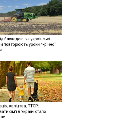
ід блокадою: як українські
и повторюють уроки 4-річної
и
ація, каліцтва, ПТСР:
ати сім'ї в Україні стало
іше