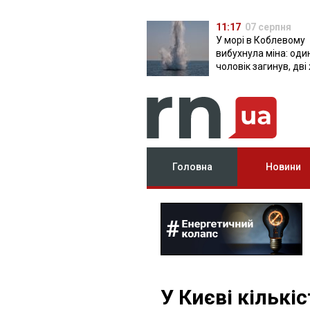
11:17
07 серпня
У морі в Коблевому
вибухнула міна: оди
чоловік загинув, дві
поранені
Головна
Новини
У Києві кількі