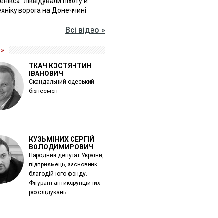
Фенікса" ліквідували піхоту й
хніку ворога на Донеччині
Всі відео »
 »
ТКАЧ КОСТЯНТИН
ІВАНОВИЧ
Скандальний одеський
бізнесмен
КУЗЬМІНИХ СЕРГІЙ
ВОЛОДИМИРОВИЧ
Народний депутат України,
підприємець, засновник
благодійного фонду.
Фігурант антикорупційних
розслідувань