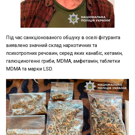
Під час санкціонованого обшуку в оселі фігуранта
виявлено значний склад наркотичних та
психотропних речовин, серед яких канабіс, кетамін,
галюциногенні гриби, MDMA, амфетамін, таблетки
MDMA та марки LSD.