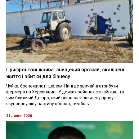
Прифронтові жнива: знищений врожай, скалічені
життя і збитки для бізнесу
Чуйка, бронежилет і шолом. Нині це звичайні атрибути
фермера на Херсонщині. У деяких районах спокійніше, та
чим ближчий Дніпро, який розділяє звільнену праву і
окуповану ліву частину області, тим біль...
31 липня 2026