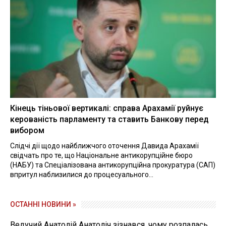
Кінець тіньової вертикалі: справа Арахамії руйнує
керованість парламенту та ставить Банкову перед
вибором
Слідчі дії щодо найближчого оточення Давида Арахамії
свідчать про те, що Національне антикорупційне бюро
(НАБУ) та Спеціалізована антикорупційна прокуратура (САП)
впритул наблизилися до процесуального...
ОСТАННІ НОВИНИ »
Ведучий Анатолій Анатоліч зізнався, чому розпалась