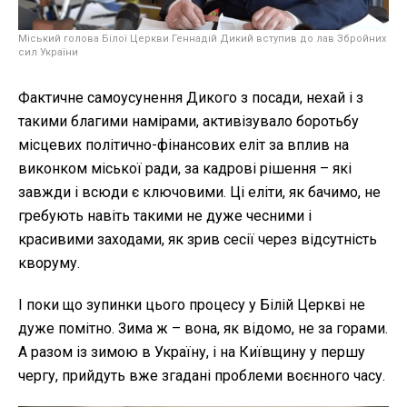
Міський голова Білої Церкви Геннадій Дикий вступив до лав Збройних
сил України
Фактичне самоусунення Дикого з посади, нехай і з
такими благими намірами, активізувало боротьбу
місцевих політично-фінансових еліт за вплив на
виконком міської ради, за кадрові рішення – які
завжди і всюди є ключовими. Ці еліти, як бачимо, не
гребують навіть такими не дуже чесними і
красивими заходами, як зрив сесії через відсутність
кворуму.
І поки що зупинки цього процесу у Білій Церкві не
дуже помітно. Зима ж – вона, як відомо, не за горами.
А разом із зимою в Україну, і на Київщину у першу
чергу, прийдуть вже згадані проблеми воєнного часу.