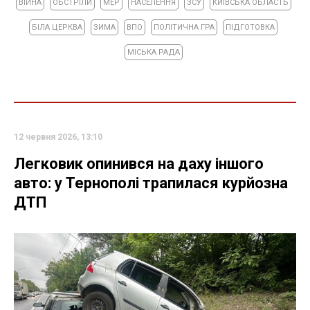
ВІЙНА
ОБСТРІЛИ
МЕР
НАСЕЛЕННЯ
ЗСУ
КИЇВСЬКА ОБЛАСТЬ
БІЛА ЦЕРКВА
ЗИМА
ВПО
ПОЛІТИЧНА ГРА
ПІДГОТОВКА
МІСЬКА РАДА
12 червня 2026, 13:10
Легковик опинився на даху іншого
авто: у Тернополі трапилася курйозна
ДТП