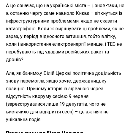
А це означає, що на українські міста – і, знов-таки, не
в останню чергу саме навколо Києва – зіткнуться із
інфраструктурними проблемами, якщо не сказати
катастрофою. Коли ж вирішувати ці проблеми, як не
зараз, у період відносного затишшя, тобто влітку,
коли і використання електроенергії менше, і ТЕС не
перебувають під ударами російських ракет та
дронів?
Але, як бачимо,у Білій Церкві політична доцільність
знову перемогла, якщо хочте, державницьку
позицію. Причому історія із зірваною через
відсутність кворуму сесією 9 червня
(зареєструвалися лише 19 депутатів, чого не
вистачило для відкриття сесії) – це аж ніяк не
унікальна подія.