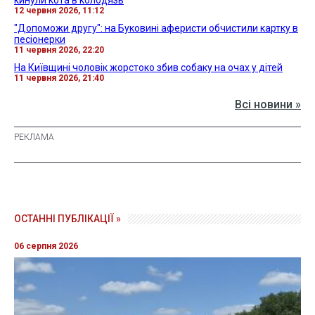
кинули кота в колодязь
12 червня 2026, 11:12
"Допоможи другу": на Буковині аферисти обчистили картку в
песіонерки
11 червня 2026, 22:20
На Київщині чоловік жорстоко збив собаку на очах у дітей
11 червня 2026, 21:40
Всі новини »
ОСТАННІ ПУБЛІКАЦІЇ »
06 серпня 2026