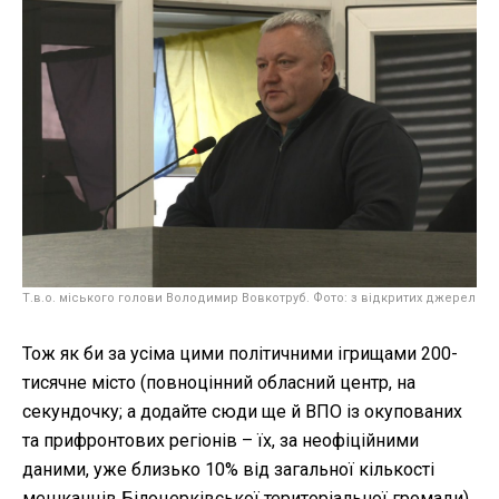
Т.в.о. міського голови Володимир Вовкотруб. Фото: з відкритих джерел
Тож як би за усіма цими політичними ігрищами 200-
тисячне місто (повноцінний обласний центр, на
секундочку; а додайте сюди ще й ВПО із окупованих
та прифронтових регіонів – їх, за неофіційними
даними, уже близько 10% від загальної кількості
мешканців Білоцерківської територіальної громади)