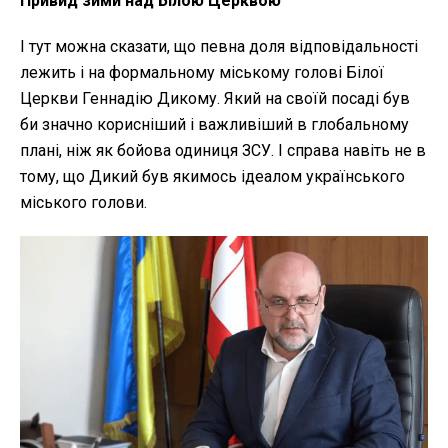
Привид зими над Білою Церквою
І тут можна сказати, що певна доля відповідальності
лежить і на формальному міському голові Білої
Церкви Геннадію Дикому. Який на своїй посаді був
би значно корисніший і важливіший в глобальному
плані, ніж як бойова одиниця ЗСУ. І справа навіть не в
тому, що Дикий був якимось ідеалом українського
міського голови.