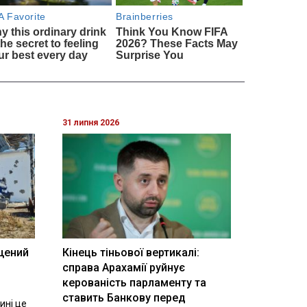
31 липня 2026
щений
Кінець тіньової вертикалі:
і
справа Арахамії руйнує
керованість парламенту та
ставить Банкову перед
ині це