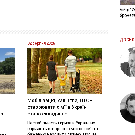
Бійці "
бронете
ДОСЬЄ
02 серпня 2026
Мобілізація, каліцтва, ПТСР:
створювати сім'ї в Україні
ої
стало складніше
Нестабільність і криза в Україні не
сприяють створенню міцної сім'ї та
бажанню народити дитину. Про це