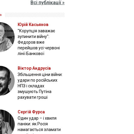
Всі публікації »
»
Юрій Касьянов
"Корупція заважає
зупинити війну":
Федоров вже
перейшов усі червоні
лінії Банкової
Віктор Андрусів
Збільшення ціни війни:
удари по російських
НПЗ і складах
змушують Путіна
рахувати гроші
Сергій Фурса
Один удар – і хвиля
паніки: як Росія
намагається зламати