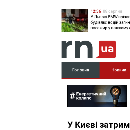
12:56
08 серпня
У Львові BMW врізав
будівлю: водій загин
пасажир у важкому 
Головна
Новини
У Києві затрим