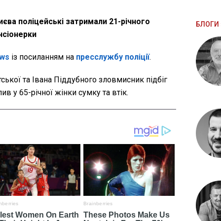
иєва поліцейські затримали 21-річного
БЛОГИ 
нсіонерки
ws
із посиланням на
пресслужбу поліції
.
ської та Івана Піддубного зловмисник підбіг
в у 65-річної жінки сумку та втік.