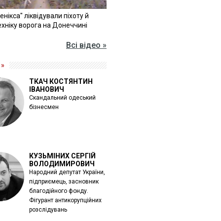
Фенікса" ліквідували піхоту й
хніку ворога на Донеччині
Всі відео »
 »
ТКАЧ КОСТЯНТИН
ІВАНОВИЧ
Скандальний одеський
бізнесмен
КУЗЬМІНИХ СЕРГІЙ
ВОЛОДИМИРОВИЧ
Народний депутат України,
підприємець, засновник
благодійного фонду.
Фігурант антикорупційних
розслідувань