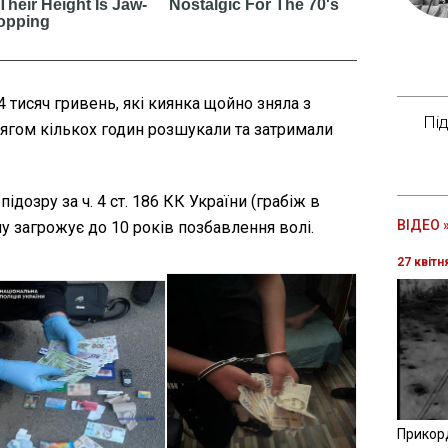
4 тисяч гривень, які киянка щойно зняла з
Пі
тягом кількох годин розшукали та затримали
дозру за ч. 4 ст. 186 КК України (грабіж в
ВІДЕО 
у загрожує до 10 років позбавлення волі.
27 квітн
Прикор