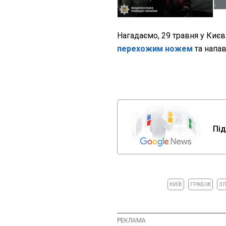
Нагадаємо, 29 травня у Киє
перехожим ножем
та напав
Під
КИЇВ
ГРАБІЖ
З