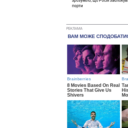
зрозуміло, що Росія заблоку
порти