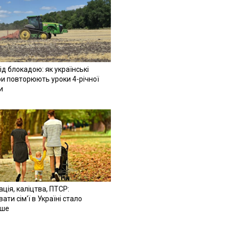
ід блокадою: як українські
и повторюють уроки 4-річної
и
ація, каліцтва, ПТСР:
ати сім'ї в Україні стало
іше