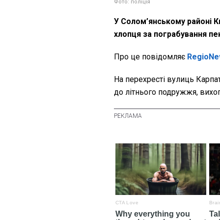
Фото: поліція
У Солом’янському районі К
хлопця за пограбування пе
Про це повідомляє
RegioNe
На перехресті вулиць Карпат
до літнього подружжя, вихопи