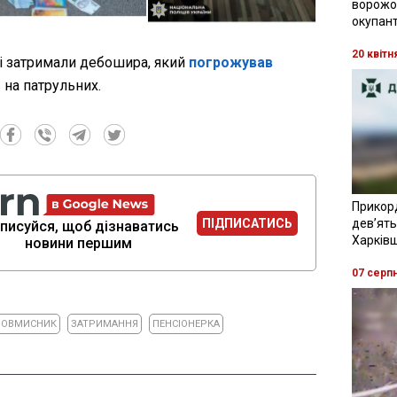
ворожої
окупант
20 квітн
ві затримали дебошира, який
погрожував
 на патрульних.
Прикор
ПІДПИСАТИСЬ
девʼять
писуйся, щоб дізнаватись
Харків
новини першим
07 серп
ЛОВМИСНИК
ЗАТРИМАННЯ
ПЕНСІОНЕРКА