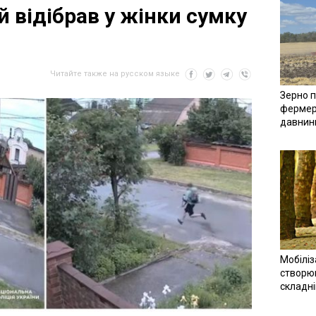
 відібрав у жінки сумку
Читайте также на русском языке
Зерно п
фермер
давнин
Мобіліз
створюв
складн