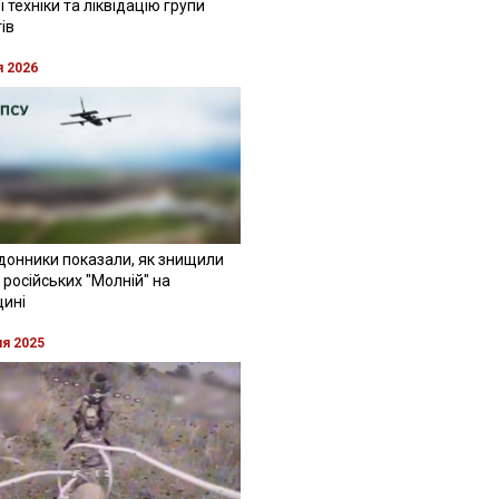
 техніки та ліквідацію групи
ів
я 2026
донники показали, як знищили
 російських "Молній" на
щині
ня 2025