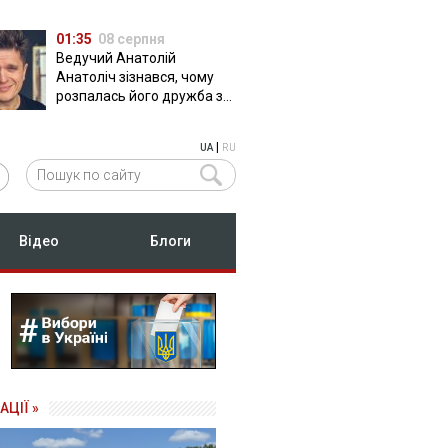
01:35
08 серпня
Ведучий Анатолій
Анатоліч зізнався, чому
розпалась його дружба з
Остапчуком
|
UA
RU
Відео
Блоги
АЦІЇ »