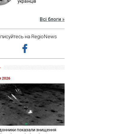
українців
Всі блоги »
дписуйтесь на RegioNews
»
я 2026
донники показали знищення