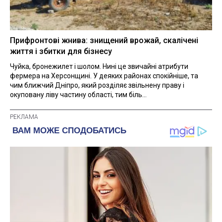
Прифронтові жнива: знищений врожай, скалічені
життя і збитки для бізнесу
Чуйка, бронежилет і шолом. Нині це звичайні атрибути
фермера на Херсонщині. У деяких районах спокійніше, та
чим ближчий Дніпро, який розділяє звільнену праву і
окуповану ліву частину області, тим біль...