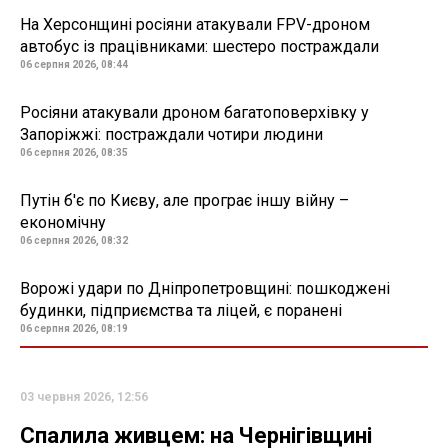
На Херсонщині росіяни атакували FPV-дроном
автобус із працівниками: шестеро постраждали
06 серпня 2026, 08:44
Росіяни атакували дроном багатоповерхівку у
Запоріжжі: постраждали чотири людини
06 серпня 2026, 08:35
Путін б'є по Києву, але програє іншу війну –
економічну
06 серпня 2026, 08:32
Ворожі удари по Дніпропетровщині: пошкоджені
будинки, підприємства та ліцей, є поранені
06 серпня 2026, 08:19
03 червня 2026, 12:56
Спалила живцем: на Чернігівщині