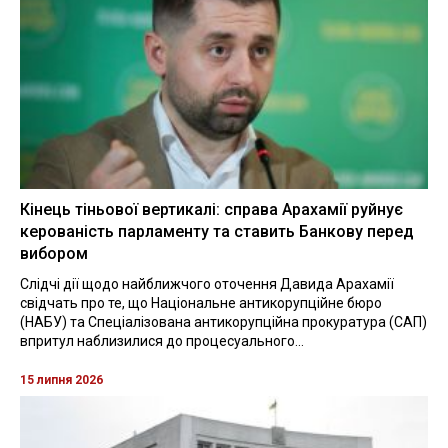
Кінець тіньової вертикалі: справа Арахамії руйнує
керованість парламенту та ставить Банкову перед
вибором
Слідчі дії щодо найближчого оточення Давида Арахамії
свідчать про те, що Національне антикорупційне бюро
(НАБУ) та Спеціалізована антикорупційна прокуратура (САП)
впритул наблизилися до процесуального...
15 липня 2026