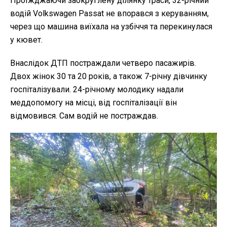
Проїжджаючи заокруглену ділянку траси, 32-річний
водій Volkswagen Passat не впорався з керуванням,
через що машина виїхала на узбіччя та перекинулася
у кювет.
Внаслідок ДТП постраждали четверо пасажирів.
Двох жінок 30 та 20 років, а також 7-річну дівчинку
госпіталізували. 24-річному молодику надали
меддопомогу на місці, від госпіталізації він
відмовився. Сам водій не постраждав.