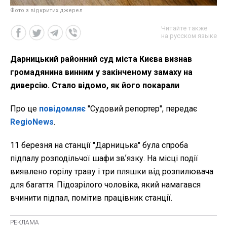
Фото з відкритих джерел
Читайте также
на русском языке
Дарницький районний суд міста Києва визнав
громадянина винним у закінченому замаху на
диверсію. Стало відомо, як його покарали
Про це
повідомляє
"Судовий репортер", передає
RegioNews
.
11 березня на станції "Дарницька" була спроба
підпалу розподільчої шафи звʼязку. На місці події
виявлено горілу траву і три пляшки від розпилювача
для багаття. Підозрілого чоловіка, який намагався
вчинити підпал, помітив працівник станції.