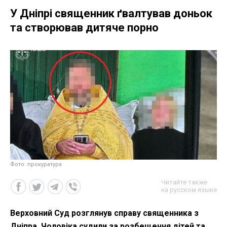
У Дніпрі священник ґвалтував доньок
та створював дитяче порно
Фото: прокуратура
Читайте также
на русском языке
Верховний Суд розглянув справу священника з
Дніпра. Чоловіка судили за розбещення дітей та