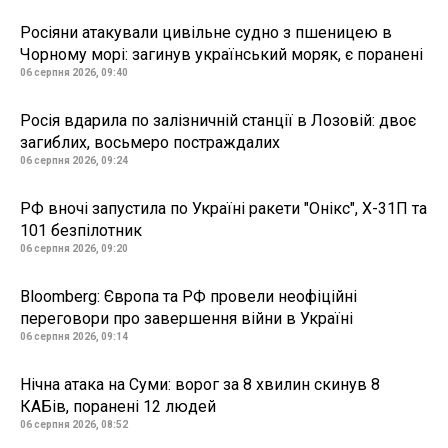
Росіяни атакували цивільне судно з пшеницею в
Чорному морі: загинув український моряк, є поранені
06 серпня 2026, 09:40
Росія вдарила по залізничній станції в Лозовій: двоє
загиблих, восьмеро постраждалих
06 серпня 2026, 09:24
РФ вночі запустила по Україні ракети "Онікс", Х-31П та
101 безпілотник
06 серпня 2026, 09:20
Bloomberg: Європа та РФ провели неофіційні
переговори про завершення війни в Україні
06 серпня 2026, 09:14
Нічна атака на Суми: ворог за 8 хвилин скинув 8
КАБів, поранені 12 людей
06 серпня 2026, 08:52