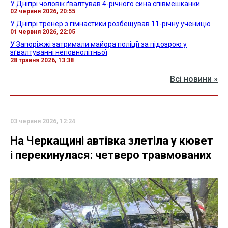
У Дніпрі чоловік ґвалтував 4-річного сина співмешканки
02 червня 2026, 20:55
У Дніпрі тренер з гімнастики розбещував 11-річну ученицю
01 червня 2026, 22:05
У Запоріжжі затримали майора поліції за підозрою у
зґвалтуванні неповнолітньої
28 травня 2026, 13:38
Всі новини »
03 червня 2026, 12:24
На Черкащині автівка злетіла у кювет
і перекинулася: четверо травмованих