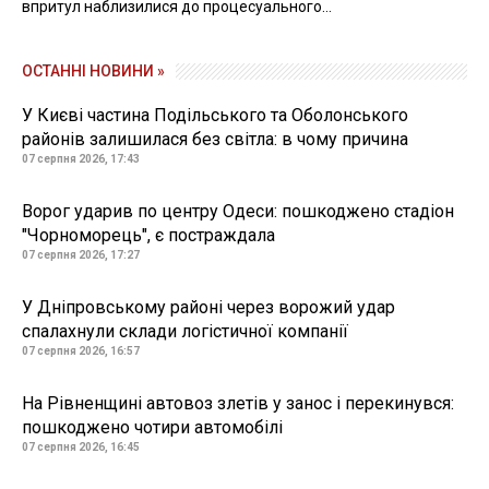
впритул наблизилися до процесуального...
ОСТАННІ НОВИНИ »
У Києві частина Подільського та Оболонського
районів залишилася без світла: в чому причина
07 серпня 2026, 17:43
Ворог ударив по центру Одеси: пошкоджено стадіон
"Чорноморець", є постраждала
07 серпня 2026, 17:27
У Дніпровському районі через ворожий удар
спалахнули склади логістичної компанії
07 серпня 2026, 16:57
На Рівненщині автовоз злетів у занос і перекинувся:
пошкоджено чотири автомобілі
07 серпня 2026, 16:45