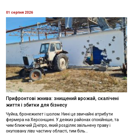
01 серпня 2026
Прифронтові жнива: знищений врожай, скалічені
життя і збитки для бізнесу
Чуйка, бронежилет і шолом. Нині це звичайні атрибути
фермера на Херсонщині. У деяких районах спокійніше, та
чим ближчий Дніпро, який розділяє звільнену праву і
окуповану ліву частину області, тим біль...