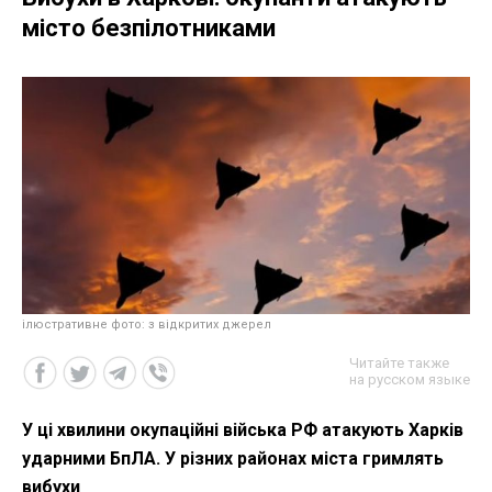
місто безпілотниками
ілюстративне фото: з відкритих джерел
Читайте также
на русском языке
У ці хвилини окупаційні війська РФ атакують Харків
ударними БпЛА. У різних районах міста гримлять
вибухи