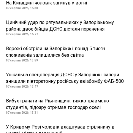
На Київщині чоловік загинув у вогні
07 серпня 2026, 16:30
Цинічний удар по рятувальниках у Запорізькому
районі: двоє бійців ДСНС дістали поранення
07 серпня 2026, 16:27
Ворожі обстріли на Запоріжжі: понад 5 тисяч
споживачів залишилися без світла
07 серпня 2026, 15:59
Унікальна спецоперація ДСНС у Запоріжжі: сапери
знищили півторатонну російську авіабомбу ФАБ-500
07 серпня 2026, 15:47
Вибух гранати на Рівненщині: тяжко травмоно
студентів, підозру отримав господар оселі
07 серпня 2026, 15:31
У Кривому Розі чоловік влаштував стрілянину в