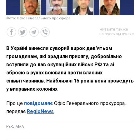
Фото: Офіс Генерального прокурора
Читайте также
на русском языке
В Україні винесли суворий вирок дев'ятьом
громадянам, які зрадили присягу, добровільно
вступили до лав окупаційних військ РФ та зі
зброєю в руках воювали проти власних
співвітчизників. Найближчі 15 років вони проведуть
у виправних колоніях
Про це
повідомляє
Офіс Генерального прокурора,
передає
RegioNews
.