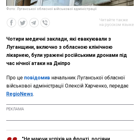
Фото: Луганської обласної військової адміністрації
Читайте также
на русском языке
Чотири медичні заклади, які евакуювали з
Луганщини, включно з обласною клінічною
лікарнею, були уражені російськими дронами під
час нічної атаки на Дніпро
Про це
повідомив
начальник Луганської обласної
військової адміністрації Олексій Харченко, передає
RegioNews
.
"Не маючи успіхів на фронті, росіяни