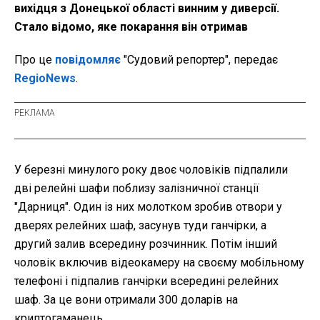
вихідця з Донецької області винним у диверсії.
Стало відомо, яке покарання він отримав
Про це
повідомляє
"Судовий репортер", передає
RegioNews
.
У березні минулого року двоє чоловіків підпалили
дві релейні шафи поблизу залізничної станції
"Дарниця". Один із них молотком зробив отвори у
дверях релейних шаф, засунув туди ганчірки, а
другий залив всередину розчинник. Потім інший
чоловік включив відеокамеру на своєму мобільному
телефоні і підпалив ганчірки всередині релейних
шаф. За це вони отримали 300 доларів на
криптогаманець.