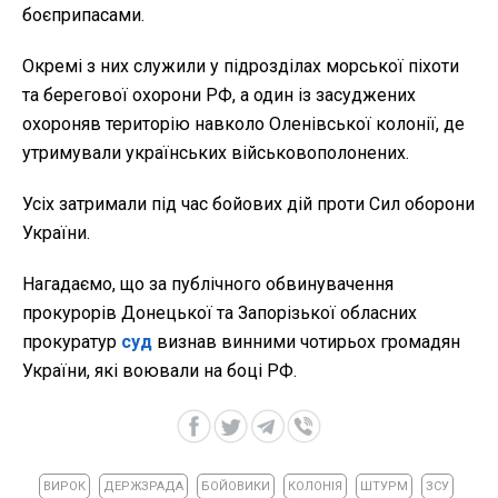
боєприпасами.
Окремі з них служили у підрозділах морської піхоти
та берегової охорони РФ, а один із засуджених
охороняв територію навколо Оленівської колонії, де
утримували українських військовополонених.
Усіх затримали під час бойових дій проти Сил оборони
України.
Нагадаємо, що за публічного обвинувачення
прокурорів Донецької та Запорізької обласних
прокуратур
суд
визнав винними чотирьох громадян
України, які воювали на боці РФ.
ВИРОК
ДЕРЖЗРАДА
БОЙОВИКИ
КОЛОНІЯ
ШТУРМ
ЗСУ