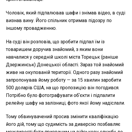
Чоловік, який підпалював шафи і знімав відео, в суді
визнав вину. Його спільник отримав підозру по
іншому провадженню.
На суді він розповів, що зробити підпал їм із
товаришем доручив знайомий, з яким вони
навчалися у середній школі міста Торецьк (раніше
Дзержинськ) Донецької області. Зараз той знайомий
живе на окупованій території. Одного разу знайомий
запропонував йому роботу — за 15 хвилин заробити
500 доларів США, на що пропозицію він погодився.
Потрібно було фотографувати обʼєкти і підпалити
релейну шафу на залізниці, фото якої йому надіслали.
Тому обвинувачений просив змінити кваліфікацію
його дій, тому що судимість за диверсію позбавляє
можливості бути призваним на військову службу до