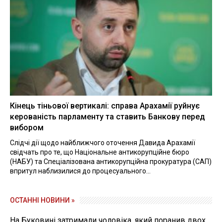
Кінець тіньової вертикалі: справа Арахамії руйнує
керованість парламенту та ставить Банкову перед
вибором
Слідчі дії щодо найближчого оточення Давида Арахамії
свідчать про те, що Національне антикорупційне бюро
(НАБУ) та Спеціалізована антикорупційна прокуратура (САП)
впритул наблизилися до процесуального...
ОСТАННІ НОВИНИ »
На Буковині затримали чоловіка, який поранив двох