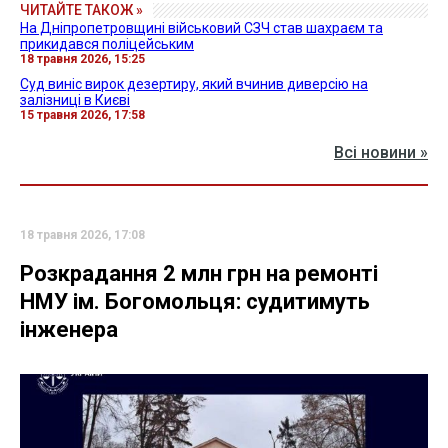
ЧИТАЙТЕ ТАКОЖ »
На Дніпропетровщині військовий СЗЧ став шахраєм та
прикидався поліцейським
18 травня 2026, 15:25
Суд виніс вирок дезертиру, який вчинив диверсію на
залізниці в Києві
15 травня 2026, 17:58
Всі новини »
18 травня 2026, 17:08
Розкрадання 2 млн грн на ремонті
НМУ ім. Богомольця: судитимуть
інженера