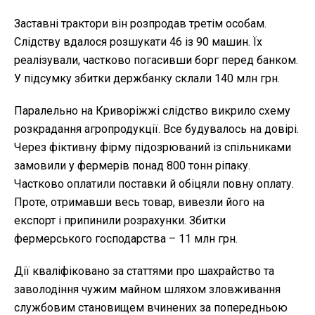
Заставні трактори він розпродав третім особам.
Слідству вдалося розшукати 46 із 90 машин. Їх
реалізували, частково погасивши борг перед банком.
У підсумку збитки держбанку склали 140 млн грн.
Паралельно на Криворіжжі слідство викрило схему
розкрадання агропродукції. Все будувалось на довірі.
Через фіктивну фірму підозрюваний із спільниками
замовили у фермерів понад 800 тонн ріпаку.
Частково оплатили поставки й обіцяли повну оплату.
Проте, отримавши весь товар, вивезли його на
експорт і припинили розрахунки. Збитки
фермерського господарства – 11 млн грн.
Дії кваліфіковано за статтями про шахрайство та
заволодіння чужим майном шляхом зловживання
службовим становищем вчинених за попередньою