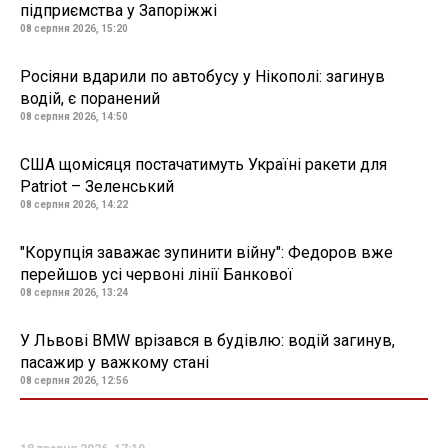
підприємства у Запоріжжі
08 серпня 2026, 15:20
Росіяни вдарили по автобусу у Нікополі: загинув
водій, є поранений
08 серпня 2026, 14:50
США щомісяця постачатимуть Україні ракети для
Patriot – Зеленський
08 серпня 2026, 14:22
"Корупція заважає зупинити війну": Федоров вже
перейшов усі червоні лінії Банкової
08 серпня 2026, 13:24
У Львові BMW врізався в будівлю: водій загинув,
пасажир у важкому стані
08 серпня 2026, 12:56