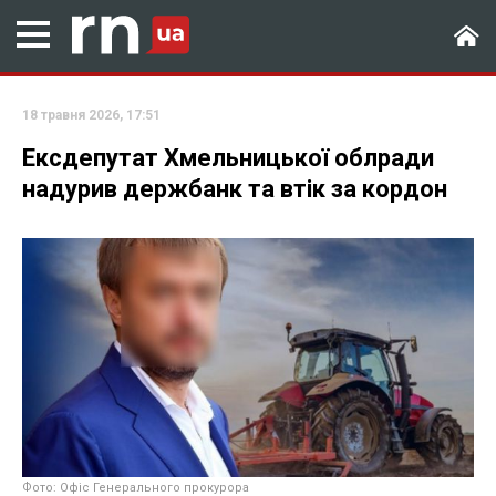
18 травня 2026, 17:51
Ексдепутат Хмельницької облради
надурив держбанк та втік за кордон
Фото: Офіс Генерального прокурора