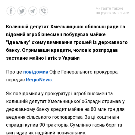
Читайте также
на русском языке
Колишній депутат Хмельницької обласної ради та
відомий агробізнесмен побудував майже
"ідеальну" схему вимивання грошей із державного
банку. Отримавши кредити, чоловік розпродав
заставне майно і втік з України
Про це
повідомив
Офіс Генерального прокурора,
передає
RegioNews
.
Як повідомили у прокуратурі, агробізнесмен та
колишній депутат Хмельницької облради отримав у
державному банку кредит майже на 80 млн грн для
ведення сільського господарства. За ці кошти він
справді купив 90 тракторів. Сумлінно гасив борг та
виглядав як надійний позичальник.