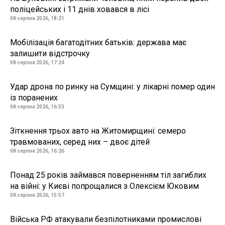
поліцейських і 11 днів ховався в лісі
08 серпня 2026, 18:21
Мобілізація багатодітних батьків: держава має
залишити відстрочку
08 серпня 2026, 17:24
Удар дрона по ринку на Сумщині: у лікарні помер один
із поранених
08 серпня 2026, 16:53
Зіткнення трьох авто на Житомирщині: семеро
травмованих, серед них – двоє дітей
08 серпня 2026, 16:26
Понад 25 років займався поверненням тіл загиблих
на війні: у Києві попрощалися з Олексієм Юковим
08 серпня 2026, 15:57
Війська РФ атакували безпілотниками промислові