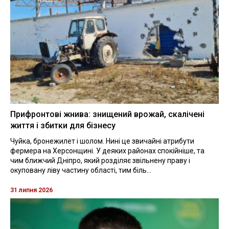
Прифронтові жнива: знищений врожай, скалічені
життя і збитки для бізнесу
Чуйка, бронежилет і шолом. Нині це звичайні атрибути
фермера на Херсонщині. У деяких районах спокійніше, та
чим ближчий Дніпро, який розділяє звільнену праву і
окуповану ліву частину області, тим біль...
31 липня 2026