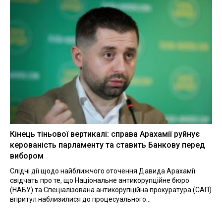
Кінець тіньової вертикалі: справа Арахамії руйнує
керованість парламенту та ставить Банкову перед
вибором
Слідчі дії щодо найближчого оточення Давида Арахамії
свідчать про те, що Національне антикорупційне бюро
(НАБУ) та Спеціалізована антикорупційна прокуратура (САП)
впритул наблизилися до процесуального...