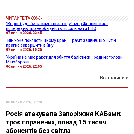
ЧИТАЙТЕ ТАКОЖ »
"Ворог буде бити саме по заходу": мер Франківська
попередив про необхідність посилювати ППО
07 липня 2026, 22:45
"Він хоче покласти цьому край": Трамп заявив, що Путін
прагне завершити війну
07 липня 2026, 10:25
Україна не має ракет для збиття балістики - радник голови
Міноборони
06 липня 2026, 22:05
Всі новини »
08 липня 2026, 07:39
Росія атакувала Запоріжжя КАБами:
троє поранених, понад 15 тисяч
абонентів без світла