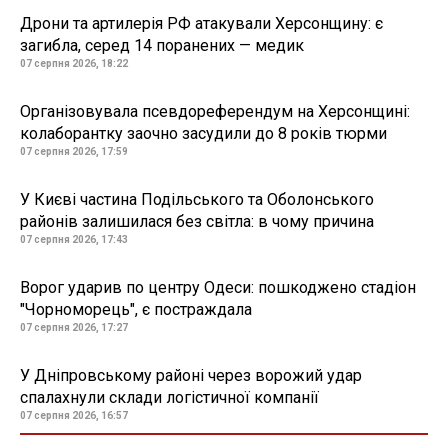
Дрони та артилерія РФ атакували Херсонщину: є
загибла, серед 14 поранених — медик
07 серпня 2026, 18:22
Організовувала псевдореферендум на Херсонщині:
колаборантку заочно засудили до 8 років тюрми
07 серпня 2026, 17:59
У Києві частина Подільського та Оболонського
районів залишилася без світла: в чому причина
07 серпня 2026, 17:43
Ворог ударив по центру Одеси: пошкоджено стадіон
"Чорноморець", є постраждала
07 серпня 2026, 17:27
У Дніпровському районі через ворожий удар
спалахнули склади логістичної компанії
07 серпня 2026, 16:57