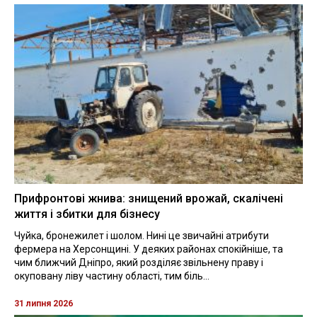
Прифронтові жнива: знищений врожай, скалічені
життя і збитки для бізнесу
Чуйка, бронежилет і шолом. Нині це звичайні атрибути
фермера на Херсонщині. У деяких районах спокійніше, та
чим ближчий Дніпро, який розділяє звільнену праву і
окуповану ліву частину області, тим біль...
31 липня 2026