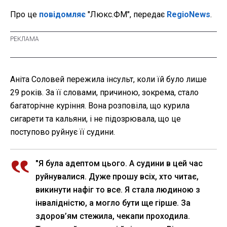
Про це
повідомляє
"Люкс.ФМ", передає
RegioNews
.
Аніта Соловей пережила інсульт, коли їй було лише
29 років. За її словами, причиною, зокрема, стало
багаторічне куріння. Вона розповіла, що курила
сигарети та кальяни, і не підозрювала, що це
поступово руйнує її судини.
"Я була адептом цього. А судини в цей час
руйнувалися. Дуже прошу всіх, хто читає,
викинути нафіг то все. Я стала людиною з
інвалідністю, а могло бути ще гірше. За
здоров’ям стежила, чекапи проходила.