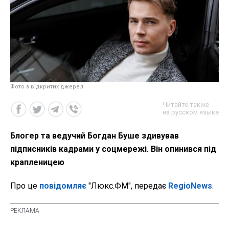
Фото з відкритих джерел
Читайте также
на русском языке
Блогер та ведучий Богдан Буше здивував
підписників кадрами у соцмережі. Він опинився під
крапленицею
Про це
повідомляє
"Люкс.ФМ", передає
RegioNews
.