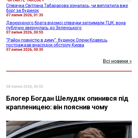
ЧИТАЙТЕ ТАКОЖ »
Співачка Світлана Табарарова зізналась, чи виплатила вже
борг за будинок
07 липня 2026, 01:35
Двоюрідного брата відомої співачки затримали ТЦК: вона
публічно звернулась до Зеленського
07 липня 2026, 00:55
"Район повністю в диму": будинок Олени Кравець
постраждав внаслідок обстрілу Києва
07 липня 2026, 00:35
Всі новини »
08 липня 2026, 00:55
Блогер Богдан Шелудяк опинився під
крапленицею: він пояснив чому