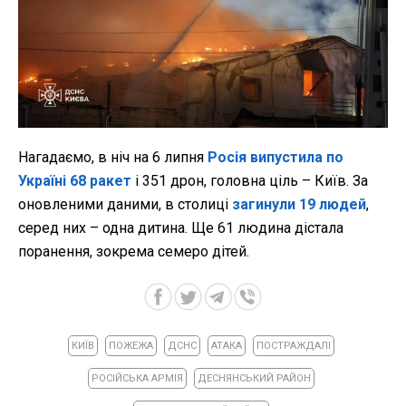
Нагадаємо, в ніч на 6 липня
Росія випустила по
Україні 68 ракет
і 351 дрон, головна ціль – Київ. За
оновленими даними, в столиці
загинули 19 людей
,
серед них – одна дитина. Ще 61 людина дістала
поранення, зокрема семеро дітей.
КИЇВ
ПОЖЕЖА
ДСНС
АТАКА
ПОСТРАЖДАЛІ
РОСІЙСЬКА АРМІЯ
ДЕСНЯНСЬКИЙ РАЙОН