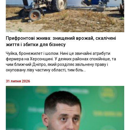
Прифронтові жнива: знищений врожай, скалічені
життя і збитки для бізнесу
Чуйка, бронежилет і шолом. Нині це звичайні атрибути
фермера на Херсонщині. У деяких районах спокійніше, та
чим ближчий Дніпро, який розділяє звільнену праву і
окуповану ліву частину області, тим біль...
31 липня 2026