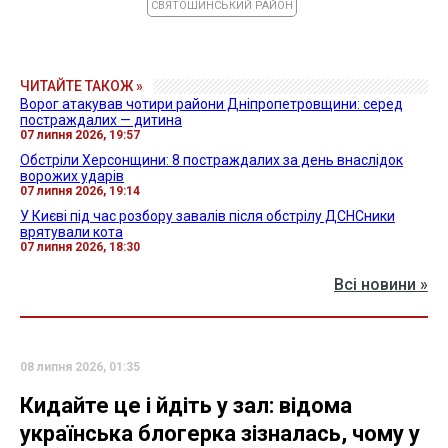
СВЯТОШИНСЬКИЙ РАЙОН
ЧИТАЙТЕ ТАКОЖ »
Ворог атакував чотири райони Дніпропетровщини: серед
постраждалих — дитина
07 липня 2026, 19:57
Обстріли Херсонщини: 8 постраждалих за день внаслідок
ворожих ударів
07 липня 2026, 19:14
У Києві під час розбору завалів після обстрілу ДСНСники
врятували кота
07 липня 2026, 18:30
Всі новини »
08 липня 2026, 01:35
Кидайте це і йдіть у зал: відома
українська блогерка зізналась, чому у