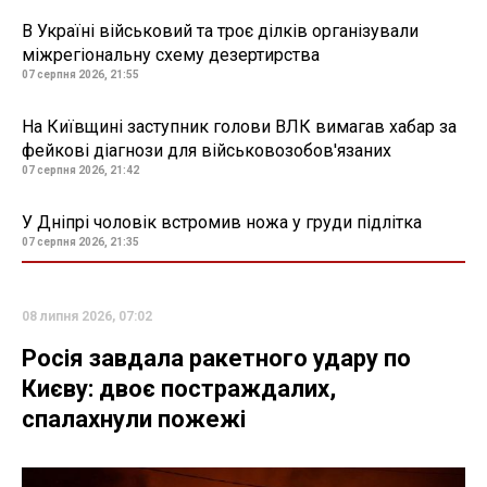
В Україні військовий та троє ділків організували
міжрегіональну схему дезертирства
07 серпня 2026, 21:55
На Київщині заступник голови ВЛК вимагав хабар за
фейкові діагнози для військовозобов'язаних
07 серпня 2026, 21:42
У Дніпрі чоловік встромив ножа у груди підлітка
07 серпня 2026, 21:35
08 липня 2026, 07:02
Росія завдала ракетного удару по
Києву: двоє постраждалих,
спалахнули пожежі