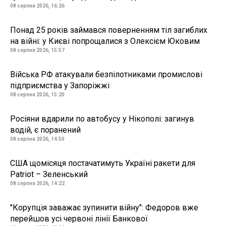
08 серпня 2026, 16:26
Понад 25 років займався поверненням тіл загиблих
на війні: у Києві попрощалися з Олексієм Юковим
08 серпня 2026, 15:57
Війська РФ атакували безпілотниками промислові
підприємства у Запоріжжі
08 серпня 2026, 15:20
Росіяни вдарили по автобусу у Нікополі: загинув
водій, є поранений
08 серпня 2026, 14:50
США щомісяця постачатимуть Україні ракети для
Patriot – Зеленський
08 серпня 2026, 14:22
"Корупція заважає зупинити війну": Федоров вже
перейшов усі червоні лінії Банкової