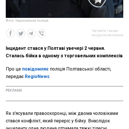
Фото: Національна поліція
Читайте также
на русском языке
Інцидент стався у Полтаві увечері 2 червня.
Сталась бійка в одному з торговельних комплексів
Про це
повідомляє
поліція Полтавської області,
передає
RegioNews
.
Як з'ясували правоохоронці, між двома чоловіками
стався конфлікт, який переріс у бійку. Внаслідок
інциденту одна людина отримала тяжкі тілесні