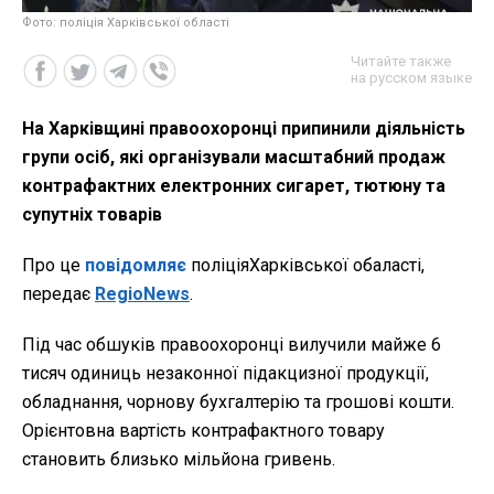
Фото: поліція Харківської області
Читайте также
на русском языке
На Харківщині правоохоронці припинили діяльність
групи осіб, які організували масштабний продаж
контрафактних електронних сигарет, тютюну та
супутніх товарів
Про це
повідомляє
поліціяХарківської обаласті,
передає
RegioNews
.
Під час обшуків правоохоронці вилучили майже 6
тисяч одиниць незаконної підакцизної продукції,
обладнання, чорнову бухгалтерію та грошові кошти.
Орієнтовна вартість контрафактного товару
становить близько мільйона гривень.