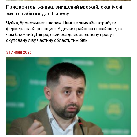
Прифронтові жнива: знищений врожай, скалічені
життя і збитки для бізнесу
Чуйка, бронежилет і шолом. Нині це звичайні атрибути
фермера на Херсонщині. У деяких районах спокійніше, та
чим ближчий Дніпро, який розділяє звільнену праву і
окуповану ліву частину області, тим біль...
31 липня 2026