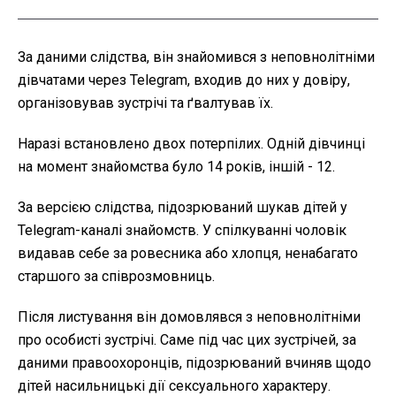
За даними слідства, він знайомився з неповнолітніми
дівчатами через Telegram, входив до них у довіру,
організовував зустрічі та ґвалтував їх.
Наразі встановлено двох потерпілих. Одній дівчинці
на момент знайомства було 14 років, іншій - 12.
За версією слідства, підозрюваний шукав дітей у
Telegram-каналі знайомств. У спілкуванні чоловік
видавав себе за ровесника або хлопця, ненабагато
старшого за співрозмовниць.
Після листування він домовлявся з неповнолітніми
про особисті зустрічі. Саме під час цих зустрічей, за
даними правоохоронців, підозрюваний вчиняв щодо
дітей насильницькі дії сексуального характеру.