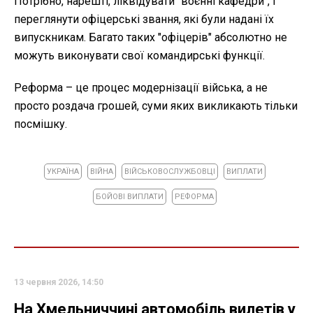
Потрібно, нарешті, ліквідувати "воєнні кафедри", і
переглянути офіцерські звання, які були надані їх
випускникам. Багато таких "офіцерів" абсолютно не
можуть виконувати свої командирські функції.
Реформа – це процес модернізації війська, а не
просто роздача грошей, суми яких викликають тільки
посмішку.
УКРАЇНА
ВІЙНА
ВІЙСЬКОВОСЛУЖБОВЦІ
ВИПЛАТИ
БОЙОВІ ВИПЛАТИ
РЕФОРМА
13 червня 2026, 14:50
На Хмельниччині автомобіль вилетів у