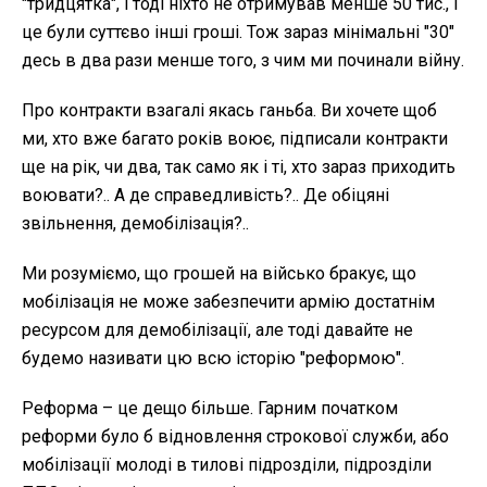
"тридцятка", і тоді ніхто не отримував менше 50 тис., і
це були суттєво інші гроші. Тож зараз мінімальні "30"
десь в два рази менше того, з чим ми починали війну.
Про контракти взагалі якась ганьба. Ви хочете щоб
ми, хто вже багато років воює, підписали контракти
ще на рік, чи два, так само як і ті, хто зараз приходить
воювати?.. А де справедливість?.. Де обіцяні
звільнення, демобілізація?..
Ми розуміємо, що грошей на військо бракує, що
мобілізація не може забезпечити армію достатнім
ресурсом для демобілізації, але тоді давайте не
будемо називати цю всю історію "реформою".
Реформа – це дещо більше. Гарним початком
реформи було б відновлення строкової служби, або
мобілізації молоді в тилові підрозділи, підрозділи