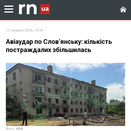
13 червня 2026, 15:55
Авіаудар по Словʼянську: кількість
постраждалих збільшилась
Фото: МВА