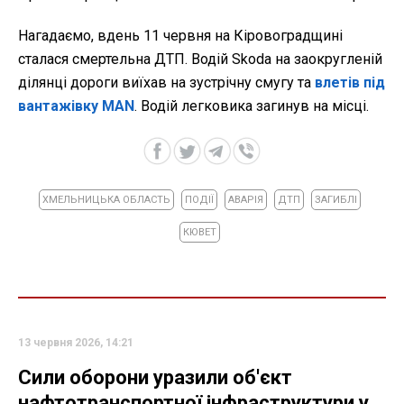
Нагадаємо, вдень 11 червня на Кіровоградщині
сталася смертельна ДТП. Водій Skoda на заокругленій
ділянці дороги виїхав на зустрічну смугу та
влетів під
вантажівку MAN
. Водій легковика загинув на місці.
ХМЕЛЬНИЦЬКА ОБЛАСТЬ
ПОДІЇ
АВАРІЯ
ДТП
ЗАГИБЛІ
КЮВЕТ
13 червня 2026, 14:21
Сили оборони уразили об'єкт
нафтотранспортної інфраструктури у