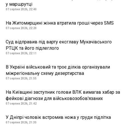
у маршрутці
07 серпня 2026, 22:40
На Житомирщині жінка втратила гроші через SMS
07 серпня 2026, 22:20
Суд відправив під варту ексглаву Мукачівського
РТЦК та його підлеглого
07 серпня 2026, 22:11
В Україні військовий та троє ділків організували
міжрегіональну схему дезертирства
07 серпня 2026, 21:55
На Київщині заступник голови ВЛК вимагав хабар за
фейкові діагнози для військовозобов'язаних
07 серпня 2026, 21:42
У Дніпрі чоловік встромив ножа у груди підлітка
07 серпня 2026, 21:35