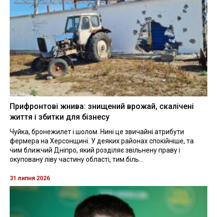
Прифронтові жнива: знищений врожай, скалічені
життя і збитки для бізнесу
Чуйка, бронежилет і шолом. Нині це звичайні атрибути
фермера на Херсонщині. У деяких районах спокійніше, та
чим ближчий Дніпро, який розділяє звільнену праву і
окуповану ліву частину області, тим біль...
31 липня 2026