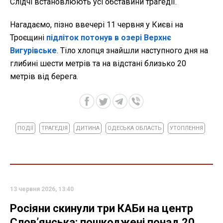
Слідчі встановлюють усі обставини трагедії.
Нагадаємо, пізно ввечері 11 червня у Києві на
Троєщині
підліток потонув в озері Верхнє
Вигурівське
. Тіло хлопця знайшли наступного дня на
глибині шести метрів та на відстані близько 20
метрів від берега.
ПОДІЇ
ТРАГЕДІЯ
ДИТИНА
ОДЕСЬКА ОБЛАСТЬ
УТОПЛЕННЯ
13 червня 2026, 13:40
Росіяни скинули три КАБи на центр
Словʼянська: пошкоджені понад 20