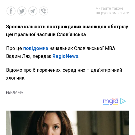
Читайте также
на русском языке
Зросла кількість постраждалих внаслідок обстрілу
центральної частини Словʼянська
Про це
повідомив
начальник Слов'янської МВА
Вадим Лях, передає
RegioNews
.
Відомо про 6 поранених, серед них – девʼятирічний
хлопчик.