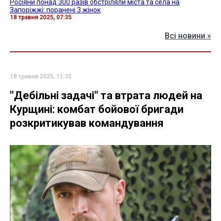
Росіяни понад 300 разів обстріляли міста та села на
Запоріжжі: поранені 3 жінок
18 травня 2025, 07:35
Всі новини »
18 травня 2025, 11:35
"Дебільні задачі" та втрата людей на
Курщині: комбат бойової бригади
розкритикував командування