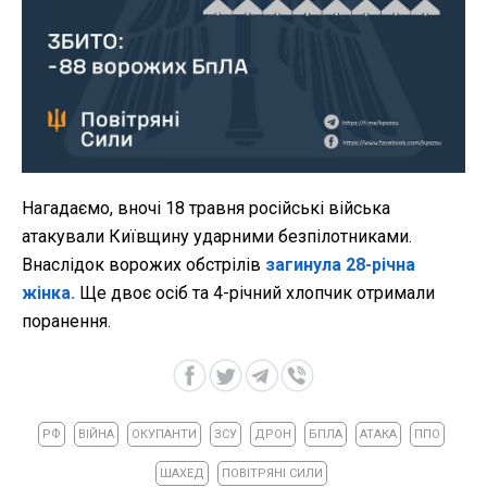
Нагадаємо, вночі 18 травня російські війська
атакували Київщину ударними безпілотниками.
Внаслідок ворожих обстрілів
загинула 28-річна
жінка.
Ще двоє осіб та 4-річний хлопчик отримали
поранення.
РФ
ВІЙНА
ОКУПАНТИ
ЗСУ
ДРОН
БПЛА
АТАКА
ППО
ШАХЕД
ПОВІТРЯНІ СИЛИ