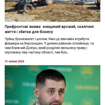
Прифронтові жнива: знищений врожай, скалічені
життя і збитки для бізнесу
Чуйка, бронежилет і шолом. Нині це звичайні атрибути
фермера на Херсонщині. У деяких районах спокійніше, та
чим ближчий Дніпро, який розділяє звільнену праву і
окуповану ліву частину області, тим біль...
31 липня 2026