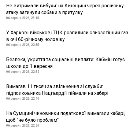
Не витримали вибухи: на Київщині через російську
атаку загинули собаки з притулку
06 серпня 2026, 23:15
У Харкові військові ТЦК розпилили сльозогінний газ
в очі 60-річному чоловіку
06 серпня 2026, 22:55
Безпека, укриття та соціальні виплати: Кабмін готує
школи до 1 вересня
06 серпня 2026, 22:52
Вимагав 11 тисяч за звільнення зі служби:
підполковника Нацгвардії піймали на хабарі
06 серпня 2026, 22:40
На Сумщині чиновники податкової вимагали хабарі,
щоб "не було проблем"
06 серпня 2026, 22:20