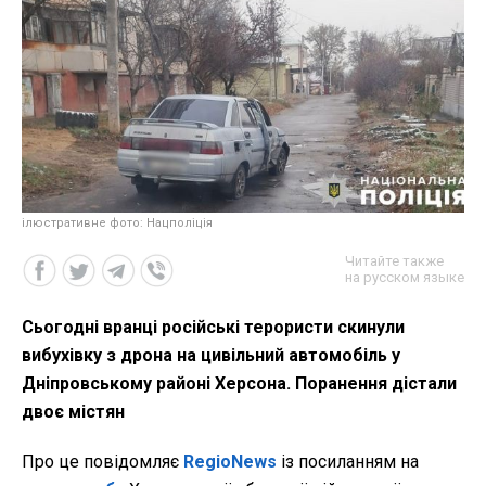
ілюстративне фото: Нацполіція
Читайте также
на русском языке
Сьогодні вранці російські терористи скинули
вибухівку з дрона на цивільний автомобіль у
Дніпровському районі Херсона. Поранення дістали
двоє містян
Про це повідомляє
RegioNews
із посиланням на