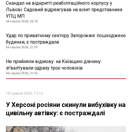
Скандал на відкритті реабілітаційного корпусу у
Львові: Садовий відреагував на візит представника
УПЦ МП
06 серпня 2026, 22:18
Удар по приватному сектору Запоріжжя: пошкоджено
будинки, є постраждала
06 серпня 2026, 21:59
Не прийняли відмову: на Київщині дівчину
зґвалтували одразу троє чоловіків
06 серпня 2026, 21:55
18 травня 2025, 12:10
У Херсоні росіяни скинули вибухівку на
цивільну автівку: є постраждалі