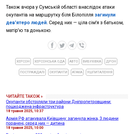
Також вчора у Сумській області внаслідок атаки
окупантів на маршрутку біля Білопілля
загинули
дев'ятеро людей.
Серед них — ціла сім'я з батьком,
матір'ю та донькою.
ХЕРСОН
ХЕРСОНСЬКА ОДА
АВТО
ВИБУХІВКА
ДРОН
ПОСТРАЖДАЛІ
ОКУПАНТИ
АТАКА
УШПИТАЛЕННЯ
ЧИТАЙТЕ ТАКОЖ »
Окупанти обстріляли три райони Дніпропетровщини:
пошкоджена інфраструктура
18 травня 2025, 10:37
Армія РФ атакувала Київщину: загинула жінка, 3 людини
поранені, серед них — дитина
18 травня 2025, 10:00