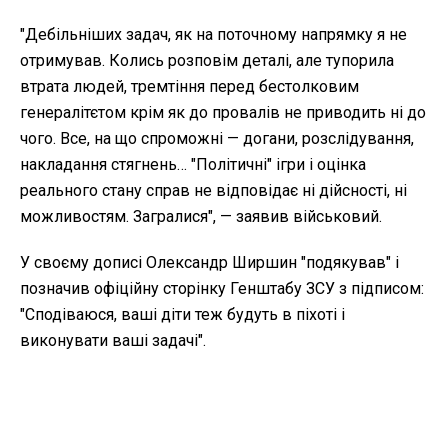
"Дебільніших задач, як на поточному напрямку я не
отримував. Колись розповім деталі, але тупорила
втрата людей, тремтіння перед бестолковим
генералітєтом крім як до провалів не приводить ні до
чого. Все, на що спроможні — догани, розслідування,
накладання стягнень… "Політичні" ігри і оцінка
реального стану справ не відповідає ні дійсності, ні
можливостям. Загралися", — заявив військовий.
У своєму дописі Олександр Ширшин "подякував" і
позначив офіційну сторінку Генштабу ЗСУ з підписом:
"Сподіваюся, ваші діти теж будуть в піхоті і
виконувати ваші задачі".