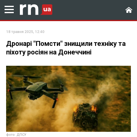
18 травня 2025, 12:40
Дронарі "Помсти" знищили техніку та
піхоту росіян на Донеччині
фото: ДПСУ