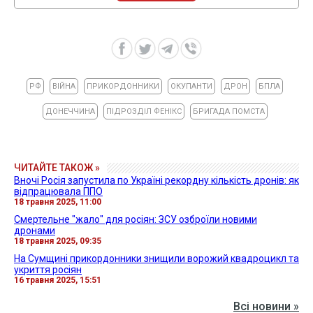
РФ
ВІЙНА
ПРИКОРДОННИКИ
ОКУПАНТИ
ДРОН
БПЛА
ДОНЕЧЧИНА
ПІДРОЗДІЛ ФЕНІКС
БРИГАДА ПОМСТА
ЧИТАЙТЕ ТАКОЖ »
Вночі Росія запустила по Україні рекордну кількість дронів: як
відпрацювала ППО
18 травня 2025, 11:00
Смертельне "жало" для росіян: ЗСУ озброїли новими
дронами
18 травня 2025, 09:35
На Сумщині прикордонники знищили ворожий квадроцикл та
укриття росіян
16 травня 2025, 15:51
Всі новини »