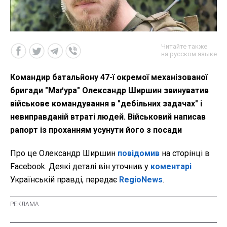
Читайте также
на русском языке
Командир батальйону 47-ї окремої механізованої
бригади "Маґура" Олександр Ширшин звинуватив
військове командування в "дебільних задачах" і
невиправданій втраті людей. Військовий написав
рапорт із проханням усунути його з посади
Про це Олександр Ширшин
повідомив
на сторінці в
Facebook. Деякі деталі він уточнив у
коментарі
Українській правді, передає
RegioNews
.