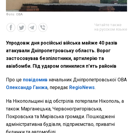
Фото: ОВА
Читайте также
на русском языке
Упродовж дня російські війська майже 40 разів
атакували Дніпропетровську область. Ворог
застосовував безпілотники, артилерію та
авіабомби. Під ударом опинилися п'ять районів
Про це
повідомив
начальник Дніпропетровської ОВА
Олександр Ганжа
, передає
RegioNews
.
На Нікопольщині від обстрілів потерпали Нікополь, а
також Марганецька, Червоногригорівська,
Покровська та Мирівська громади. Пошкоджені
адміністративна будівля, підприємство, приватні
будинки та автомобілі.