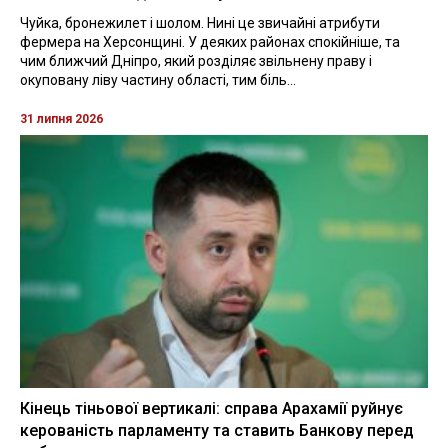
Чуйка, бронежилет і шолом. Нині це звичайні атрибути
фермера на Херсонщині. У деяких районах спокійніше, та
чим ближчий Дніпро, який розділяє звільнену праву і
окуповану ліву частину області, тим біль...
31 липня 2026
Кінець тіньової вертикалі: справа Арахамії руйнує
керованість парламенту та ставить Банкову перед