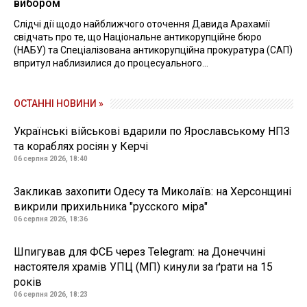
вибором
Слідчі дії щодо найближчого оточення Давида Арахамії
свідчать про те, що Національне антикорупційне бюро
(НАБУ) та Спеціалізована антикорупційна прокуратура (САП)
впритул наблизилися до процесуального...
ОСТАННІ НОВИНИ »
Українські військові вдарили по Ярославському НПЗ
та кораблях росіян у Керчі
06 серпня 2026, 18:40
Закликав захопити Одесу та Миколаїв: на Херсонщині
викрили прихильника "русского міра"
06 серпня 2026, 18:36
Шпигував для ФСБ через Telegram: на Донеччині
настоятеля храмів УПЦ (МП) кинули за ґрати на 15
років
06 серпня 2026, 18:23